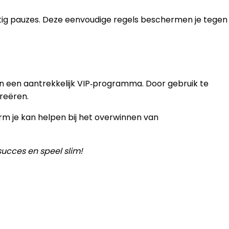
lmatig pauzes. Deze eenvoudige regels beschermen je tegen
 en een aantrekkelijk VIP‑programma. Door gebruik te
reëren.
rm je kan helpen bij het overwinnen van
succes en speel slim!