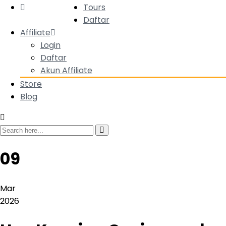
Tours
Daftar
Affiliate
Login
Daftar
Akun Affiliate
Store
Blog
09
Mar
2026