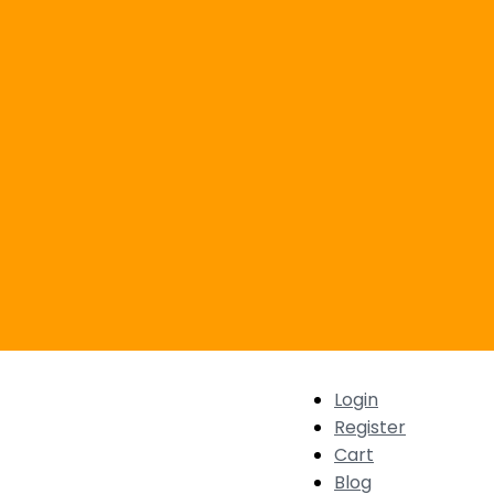
Login
Register
Cart
Blog