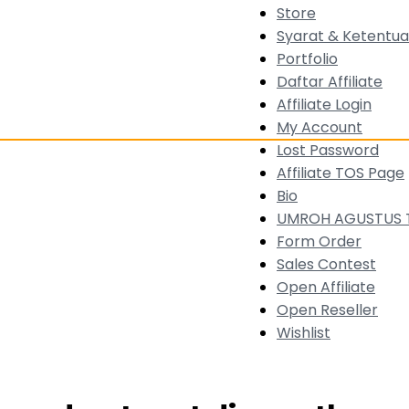
Store
Syarat & Ketentu
Portfolio
Daftar Affiliate
Affiliate Login
My Account
Lost Password
Affiliate TOS Page
Bio
UMROH AGUSTUS T
Form Order
Sales Contest
Open Affiliate
Open Reseller
Wishlist