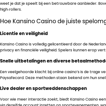
weet je dat je speelt bij een betrouwbare aanbieder. Bo
high‑rollers.
Hoe Kansino Casino de juiste spelom
Licentie en veiligheid
Kansino Casino is volledig gelicentieerd door de Nederlan
privacy en financiële veiligheid. Spelers kunnen erop v
Snelle uitbetalingen en diverse betaalmetho
Een veelgehoorde klacht bij online casino’s is de trage 
Paysafecard. Deze methoden staan bekend om hun snelle 
Live dealer en sportweddenschappen
Voor wie meer interactie zoekt, biedt Kansino Casino een 
via dezelfde account inzetten op sportevenementen, waa