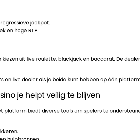
rogressieve jackpot.
ek en hoge RTP.
 kiezen uit live roulette, blackjack en baccarat. De deal
s en live dealer als je beide kunt hebben op één platfor
o je helpt veilig te blijven
et platform biedt diverse tools om spelers te ondersteun
okkeren.
 en hulpbronnen.