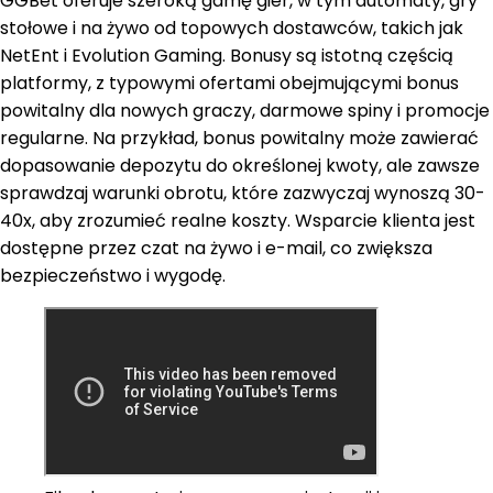
GGBet oferuje szeroką gamę gier, w tym automaty, gry
stołowe i na żywo od topowych dostawców, takich jak
NetEnt i Evolution Gaming. Bonusy są istotną częścią
platformy, z typowymi ofertami obejmującymi bonus
powitalny dla nowych graczy, darmowe spiny i promocje
regularne. Na przykład, bonus powitalny może zawierać
dopasowanie depozytu do określonej kwoty, ale zawsze
sprawdzaj warunki obrotu, które zazwyczaj wynoszą 30-
40x, aby zrozumieć realne koszty. Wsparcie klienta jest
dostępne przez czat na żywo i e-mail, co zwiększa
bezpieczeństwo i wygodę.