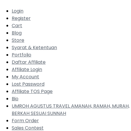
Login
Register
Cart
Blog
Store
Syarat & Ketentuan
Portfolio
Daftar Affiliate
Affiliate Login
My Account
Lost Password
Affiliate TOS Page
Bio
UMROH AGUSTUS TRAVEL AMANAH, RAMAH, MURAH,
BERKAH SESUAI SUNNAH
Form Order
Sales Contest