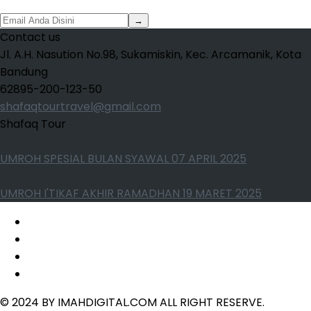
→
Contact us
Jl. A.H. Nasution No.98, Sukamiskin, Kec. Arcamanik, Kota
Bandung
62895-200-123-50
shafaqtourtravel@gmail.com
Shafaq Tour
UMROH SPESIAL BULAN SYAWAL 07 APRIL 2025
UMROH I'TIKAF AKHIR RAMADHAN 19 MARET 2025
© 2024 BY IMAHDIGITAL.COM ALL RIGHT RESERVE.