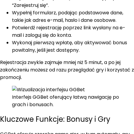
“Zarejestruj się”.
Wypełnij formularz, podając podstawowe dane,
takie jak adres e-mail, hasło i dane osobowe.
Potwierdź rejestrację poprzez link wysłany na e-
mail i zaloguj się do konta.
Wykonaj pierwszą wpłatę, aby aktywować bonus
powitalny, jeśli jest dostępny.
Rejestracja zwykle zajmuje mniej niż 5 minut, a po jej
zakończeniu możesz od razu przeglądać gry i korzystać z
promocji.
Interfejs GGBet oferujący łatwą nawigację po
grach i bonusach.
Kluczowe Funkcje: Bonusy i Gry