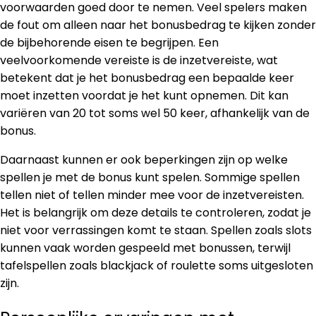
voorwaarden goed door te nemen. Veel spelers maken
de fout om alleen naar het bonusbedrag te kijken zonder
de bijbehorende eisen te begrijpen. Een
veelvoorkomende vereiste is de inzetvereiste, wat
betekent dat je het bonusbedrag een bepaalde keer
moet inzetten voordat je het kunt opnemen. Dit kan
variëren van 20 tot soms wel 50 keer, afhankelijk van de
bonus.
Daarnaast kunnen er ook beperkingen zijn op welke
spellen je met de bonus kunt spelen. Sommige spellen
tellen niet of tellen minder mee voor de inzetvereisten.
Het is belangrijk om deze details te controleren, zodat je
niet voor verrassingen komt te staan. Spellen zoals slots
kunnen vaak worden gespeeld met bonussen, terwijl
tafelspellen zoals blackjack of roulette soms uitgesloten
zijn.