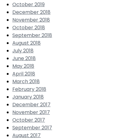
October 2019
December 2018
November 2018
October 2018
September 2018
August 2018
July 2018
June 2018
May 2018
April 2018
March 2018
February 2018
January 2018
December 2017
November 2017
October 2017
September 2017
August 2017