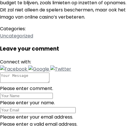
budget te blijven, zoals limieten op inzetten of opnames.
Dit zal niet alleen de spelers beschermen, maar ook het
imago van online casino’s verbeteren.
Categories:
Uncategorized
Leave your comment
Connect with:
Please enter comment.
Please enter your name.
Please enter your email address.
Please enter a valid email address.