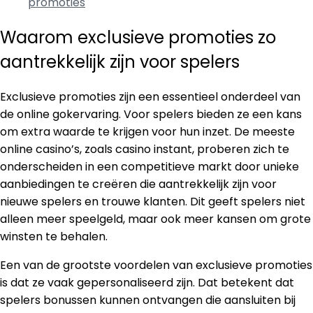
promoties
Waarom exclusieve promoties zo
aantrekkelijk zijn voor spelers
Exclusieve promoties zijn een essentieel onderdeel van
de online gokervaring. Voor spelers bieden ze een kans
om extra waarde te krijgen voor hun inzet. De meeste
online casino’s, zoals casino instant, proberen zich te
onderscheiden in een competitieve markt door unieke
aanbiedingen te creëren die aantrekkelijk zijn voor
nieuwe spelers en trouwe klanten. Dit geeft spelers niet
alleen meer speelgeld, maar ook meer kansen om grote
winsten te behalen.
Een van de grootste voordelen van exclusieve promoties
is dat ze vaak gepersonaliseerd zijn. Dat betekent dat
spelers bonussen kunnen ontvangen die aansluiten bij