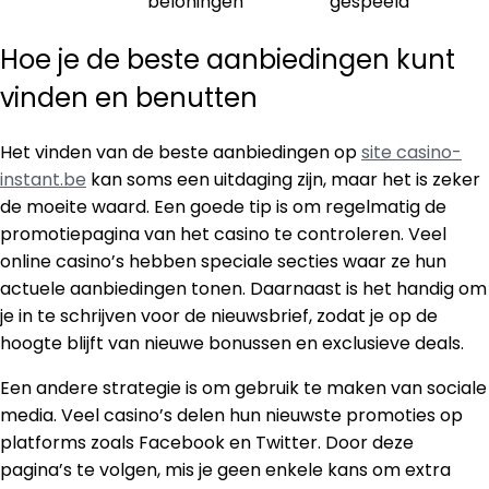
beloningen
gespeeld
Hoe je de beste aanbiedingen kunt
vinden en benutten
Het vinden van de beste aanbiedingen op
site casino-
instant.be
kan soms een uitdaging zijn, maar het is zeker
de moeite waard. Een goede tip is om regelmatig de
promotiepagina van het casino te controleren. Veel
online casino’s hebben speciale secties waar ze hun
actuele aanbiedingen tonen. Daarnaast is het handig om
je in te schrijven voor de nieuwsbrief, zodat je op de
hoogte blijft van nieuwe bonussen en exclusieve deals.
Een andere strategie is om gebruik te maken van sociale
media. Veel casino’s delen hun nieuwste promoties op
platforms zoals Facebook en Twitter. Door deze
pagina’s te volgen, mis je geen enkele kans om extra