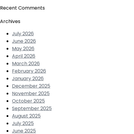
Recent Comments
Archives
July 2026
June 2026
May 2026
April 2026
March 2026
February 2026
January 2026
December 2025
November 2025
October 2025
September 2025
August 2025
July 2025
June 2025