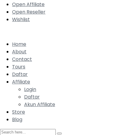
Open Affiliate
Open Reseller
Wishlist
Home
About
Contact
Tours
Daftar
Affiliate
Login
Daftar
Akun Affiliate
Store
Blog