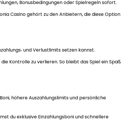
ahlungen, Bonusbedingungen oder Spielregeln sofort.
onia Casino gehört zu den Anbietern, die diese Option
inzahlungs‑ und Verlustlimits setzen kannst.
ie Kontrolle zu verlieren. So bleibt das Spiel ein Spaß
Boni, höhere Auszahlungslimits und persönliche
mst du exklusive Einzahlungsboni und schnellere