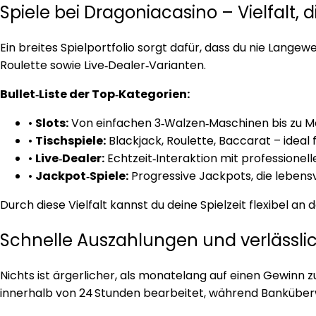
Spiele bei Dragoniacasino – Vielfalt,
Ein breites Spielportfolio sorgt dafür, dass du nie Lange
Roulette sowie Live‑Dealer‑Varianten.
Bullet‑Liste der Top‑Kategorien:
•
Slots:
Von einfachen 3‑Walzen‑Maschinen bis zu 
•
Tischspiele:
Blackjack, Roulette, Baccarat – ideal
•
Live‑Dealer:
Echtzeit‑Interaktion mit professionell
•
Jackpot‑Spiele:
Progressive Jackpots, die lebe
Durch diese Vielfalt kannst du deine Spielzeit flexibel
Schnelle Auszahlungen und verlässli
Nichts ist ärgerlicher, als monatelang auf einen Gewinn
innerhalb von 24 Stunden bearbeitet, während Banküber