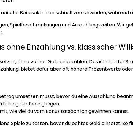
mieren.
 manche Bonusaktionen schnell verschwinden, während an
en, Spielbeschränkungen und Auszahlungszeiten. Wir gehen
t.
s ohne Einzahlung vs. klassischer W
setzen, ohne vorher Geld einzuzahlen. Das ist ideal für St
zahlung, bietet dafür aber oft höhere Prozentwerte oder 
sbetrag umsetzen musst, bevor du eine Auszahlung beant
 Erfüllung der Bedingungen.
imit, wie viel du vom Bonus tatsächlich gewinnen kannst.
e Spiele zu testen, bevor du echtes Geld einsetzt. So fi