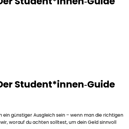
– Der Student*innen‑Guide
– Der Student*innen‑Guide
 ein günstiger Ausgleich sein – wenn man die richtigen
ir, worauf du achten solltest, um dein Geld sinnvoll