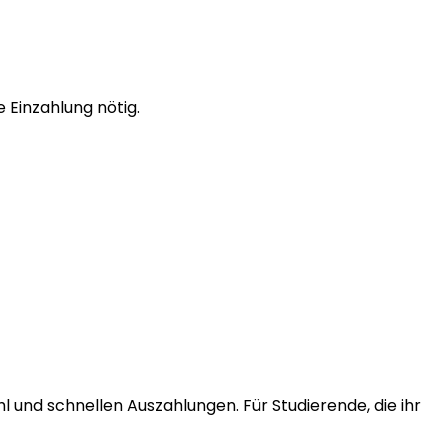
 Einzahlung nötig.
 und schnellen Auszahlungen. Für Studierende, die ihr