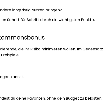
dere langfristig Nutzen bringen?
 Schritt für Schritt durch die wichtigsten Punkte,
illkommensbonus
udierende, die ihr Risiko minimieren wollen. Im Gegensatz
Freispiele.
ragen kannst.
ndest du deine Favoriten, ohne dein Budget zu belasten.