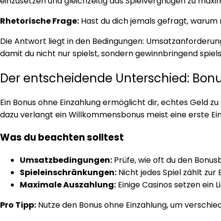
einzusetzen und gleichzeitig das Spielvergnügen zu maxi
Rhetorische Frage:
Hast du dich jemals gefragt, warum
Die Antwort liegt in den Bedingungen: Umsatzanforderung
damit du nicht nur spielst, sondern gewinnbringend spiels
Der entscheidende Unterschied: Bonu
Ein Bonus ohne Einzahlung ermöglicht dir, echtes Geld zu 
dazu verlangt ein Willkommensbonus meist eine erste Ein
Was du beachten solltest
Umsatzbedingungen:
Prüfe, wie oft du den Bonu
Spieleinschränkungen:
Nicht jedes Spiel zählt zur
Maximale Auszahlung:
Einige Casinos setzen ein L
Pro Tipp:
Nutze den Bonus ohne Einzahlung, um verschieden