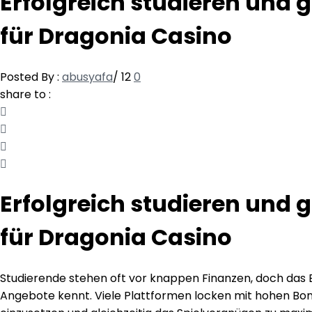
Erfolgreich studieren und g
für Dragonia Casino
Posted By :
abusyafa
/
12
0
share to :
Erfolgreich studieren und g
für Dragonia Casino
Studierende stehen oft vor knappen Finanzen, doch das Be
Angebote kennt. Viele Plattformen locken mit hohen Boni, 