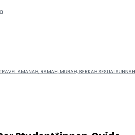
an
RAVEL AMANAH, RAMAH, MURAH, BERKAH SESUAI SUNNAH