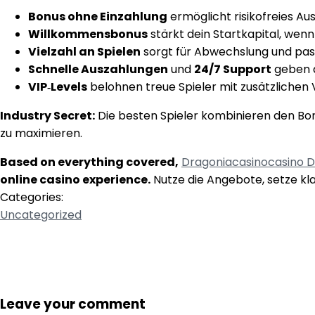
Bonus ohne Einzahlung
ermöglicht risikofreies Au
Willkommensbonus
stärkt dein Startkapital, wenn 
Vielzahl an Spielen
sorgt für Abwechslung und pass
Schnelle Auszahlungen
und
24/7 Support
geben d
VIP‑Levels
belohnen treue Spieler mit zusätzlichen V
Industry Secret:
Die besten Spieler kombinieren den Bon
zu maximieren.
Based on everything covered,
Dragoniacasinocasino 
online casino experience.
Nutze die Angebote, setze kla
Categories:
Uncategorized
Leave your comment