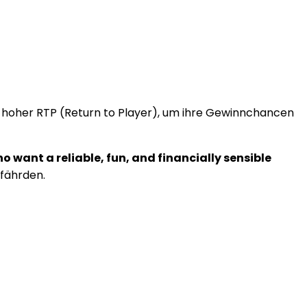
t hoher RTP (Return to Player), um ihre Gewinnchancen
 want a reliable, fun, and financially sensible
efährden.