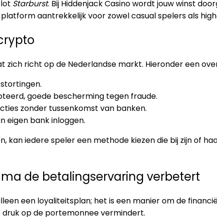
slot
Starburst
. Bij Hiddenjack Casino wordt jouw winst do
latform aantrekkelijk voor zowel casual spelers als high‑
 crypto
 zich richt op de Nederlandse markt. Hieronder een overz
 stortingen.
epteerd, goede bescherming tegen fraude.
acties zonder tussenkomst van banken.
hun eigen bank inloggen.
en, kan iedere speler een methode kiezen die bij zijn of 
ma de betalingservaring verbetert
een een loyaliteitsplan; het is een manier om de financi
de druk op de portemonnee vermindert.