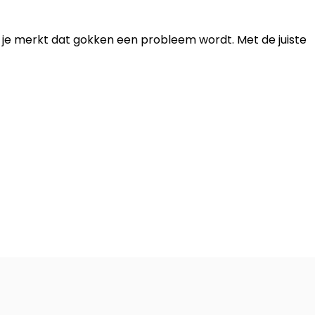
ls je merkt dat gokken een probleem wordt. Met de juiste