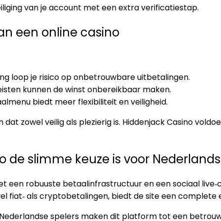
iging van je account met een extra verificatiestap.
an een online casino
ng loop je risico op onbetrouwbare uitbetalingen.
isten kunnen de winst onbereikbaar maken.
enu biedt meer flexibiliteit en veiligheid.
dat zowel veilig als plezierig is. Hiddenjack Casino voldo
 de slimme keuze is voor Nederlands
een robuuste betaalinfrastructuur en een sociaal live‑
fiat‑ als cryptobetalingen, biedt de site een complete e
p Nederlandse spelers maken dit platform tot een betrouw