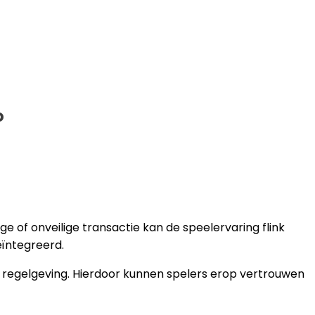
o
 of onveilige transactie kan de speelervaring flink
eïntegreerd.
e regelgeving. Hierdoor kunnen spelers erop vertrouwen