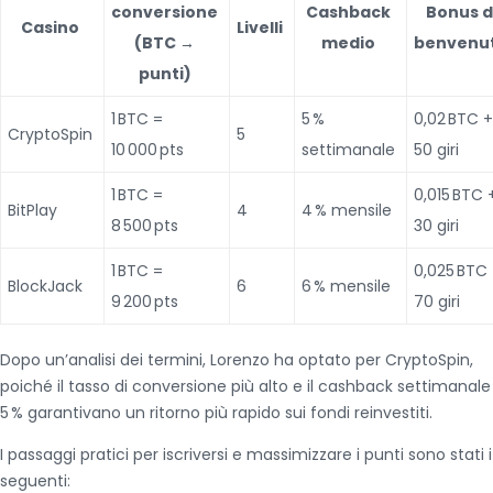
conversione
Cashback
Bonus d
Casino
Livelli
(BTC →
medio
benvenu
punti)
1 BTC =
5 %
0,02 BTC +
CryptoSpin
5
10 000 pts
settimanale
50 giri
1 BTC =
0,015 BTC 
BitPlay
4
4 % mensile
8 500 pts
30 giri
1 BTC =
0,025 BTC
BlockJack
6
6 % mensile
9 200 pts
70 giri
Dopo un’analisi dei termini, Lorenzo ha optato per CryptoSpin,
poiché il tasso di conversione più alto e il cashback settimanale
5 % garantivano un ritorno più rapido sui fondi reinvestiti.
I passaggi pratici per iscriversi e massimizzare i punti sono stati i
seguenti: