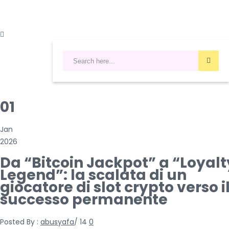
HOME
ABOUT
CONTACT
TOURS
DAFTAR
AFFILIATE
STORE
BLOG
01
Jan
2026
Da “Bitcoin Jackpot” a “Loyalt
Legend”: la scalata di un
giocatore di slot crypto verso i
successo permanente
Posted By :
abusyafa
/
14
0