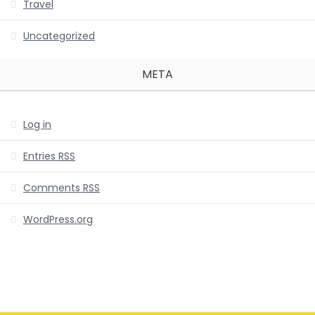
Travel
Uncategorized
META
Log in
Entries
RSS
Comments
RSS
WordPress.org