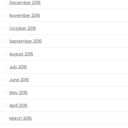
December 2016
November 2016
October 2016
September 2016
August 2016
July 2016
June 2016
May 2016
April 2016
March 2016