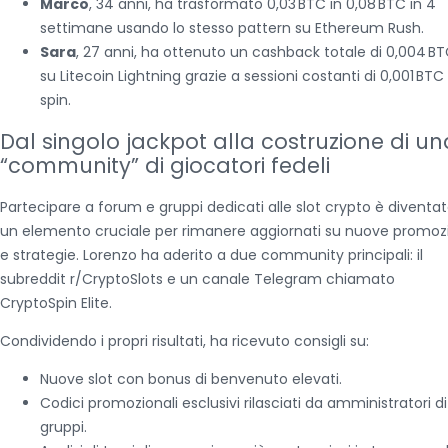
Marco
, 34 anni, ha trasformato 0,03 BTC in 0,08 BTC in 4
settimane usando lo stesso pattern su Ethereum Rush.
Sara
, 27 anni, ha ottenuto un cashback totale di 0,004 B
su Litecoin Lightning grazie a sessioni costanti di 0,001 BTC
spin.
Dal singolo jackpot alla costruzione di un
“community” di giocatori fedeli
Partecipare a forum e gruppi dedicati alle slot crypto è diventa
un elemento cruciale per rimanere aggiornati su nuove promoz
e strategie. Lorenzo ha aderito a due community principali: il
subreddit r/CryptoSlots e un canale Telegram chiamato
CryptoSpin Elite.
Condividendo i propri risultati, ha ricevuto consigli su:
Nuove slot con bonus di benvenuto elevati.
Codici promozionali esclusivi rilasciati da amministratori di
gruppi.