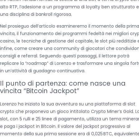
alto RTP, l’adesione a un programma di loyalty ben strutturato e
una disciplina di bankroll rigorosa.
Nel prosieguo dell’articolo esamineremo il momento della prim
vincita, il funzionamento dei programmi fedeltà nei migliori cry
casino, le tecniche di gestione del capitale, le slot più redditizie 
infine, come creare una community di giocatori che condivido
consigli e referral. Seguendo questi passaggi, il lettore potrà
replicare la “roadmap” di Lorenzo e trasformare una singola for
in un’attività di guadagno continuativa.
Il punto di partenza: come nasce una
vincita “Bitcoin Jackpot”
Lorenzo ha iniziato la sua avventura su una piattaforma di slot
crypto che proponeva un gioco intitolato Crypto Miner’s Gold. L
slot, con 5 rulli e 25 linee di pagamento, utilizza un tema minera
e paga i jackpot in Bitcoin. Il valore del jackpot progressivo al
momento della sua prima sessione era di 0,025 BTC, equivalent