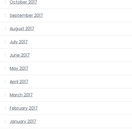
October 2017
September 2017
August 2017
July 2017
June 2017
May 2017
April 2017
March 2017
February 2017
January 2017