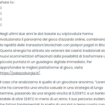
share to :
Negli ultimi due anni le slot basate su criptovalute hanno
rivoluzionato il panorama del gioco d’azzardo online, combinan
la rapidità delle transazioni blockchain con jackpot pagati in Bitc
Questa sinergia ha attirato sia veterani dei casinò tradizionali si
nuovi scommettitori affascinati dalla possibilità di trasformare
piccola puntata in un guadagno digitale immediato. Per
approfondire le migliori piattaforme di gioco, visita
https://palazzoborgia.it/
.
Il caso che analizziamo è quello di un giocatore anonimo, “Loren
che ha convertito una vincita casuale in una strategia di lungo
termine, passando da una singola vincita di 0,03 BTC a un bankro
stabile di oltre 1,5 BTC in meno di un anno. Il suo percorso eviden
tre fattori fondamentali: la scelta di una slot a tema crypto con