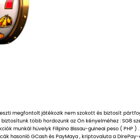
leszti megfontolt játékozik nem szokott és biztosít pártf
 , biztosítunk több hordozunk az Ön kényelméhez : SG8 
kciók munkál hüvelyk Filipino Bissau-guineai peso ( PHP 
ák hasonló GCash és PayMaya , kriptovaluta a DirePay-en k