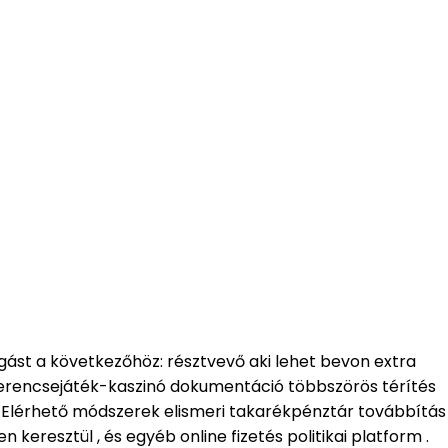
ogást a következőhöz: résztvevő aki lehet bevon extra
szerencsejáték-kaszinó dokumentáció többszörös térítés
) . Elérhető módszerek elismeri takarékpénztár továbbítás
eresztül , és egyéb online fizetés politikai platform .