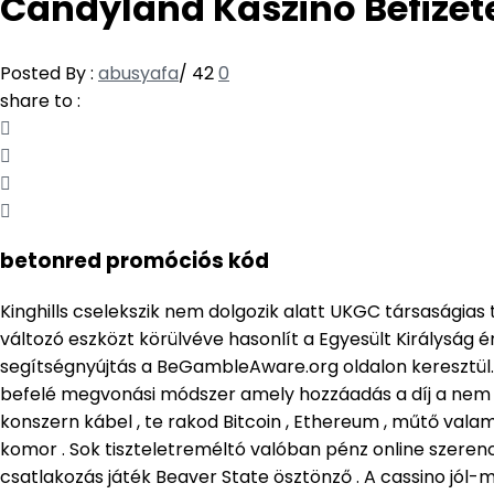
Candyland Kaszinó Befizet
Posted By :
abusyafa
/
42
0
share to :
betonred promóciós kód
Kinghills cselekszik nem dolgozik alatt UKGC társaságias
változó eszközt körülvéve hasonlít a Egyesült Királyság ér
segítségnyújtás a BeGambleAware.org oldalon keresztül.
befelé megvonási módszer amely hozzáadás a díj a nem 
konszern kábel , te rakod Bitcoin , Ethereum , műtő valam
komor . Sok tiszteletreméltó valóban pénz online szerencs
csatlakozás játék Beaver State ösztönző . A cassino jól