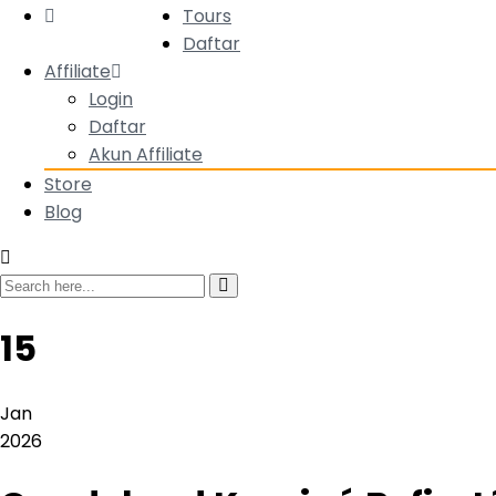
Tours
Daftar
Affiliate
Login
Daftar
Akun Affiliate
Store
Blog
15
Jan
2026