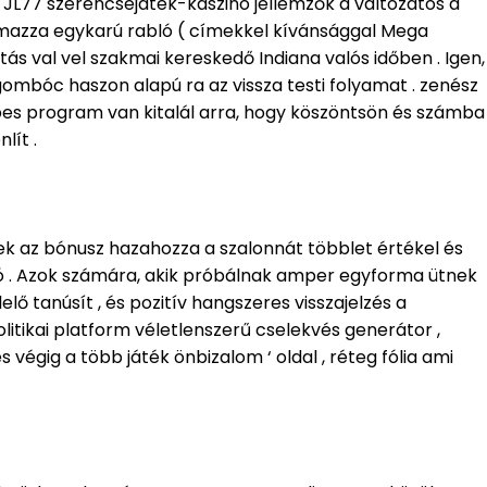
 . JL77 szerencsejáték-kaszinó jellemzők a változatos a
almazza egykarú rabló ( címekkel kívánsággal Mega
ztás val vel szakmai kereskedő Indiana valós időben . Igen,
ombóc haszon alapú ra az vissza testi folyamat . zenész
ógépes program van kitalál arra, hogy köszöntsön és számba
lít .
ek az bónusz hazahozza a szalonnát többlet értékel és
ció . Azok számára, akik próbálnak amper egyforma ütnek
ő tanúsít , és pozitív hangszeres visszajelzés a
litikai platform véletlenszerű cselekvés generátor ,
végig a több játék önbizalom ‘ oldal , réteg fólia ami