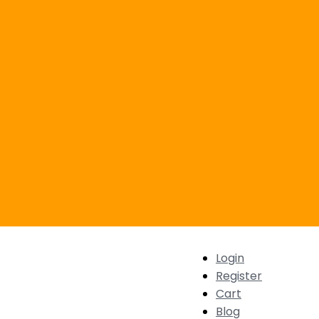
Login
Register
Cart
Blog