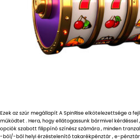
Ezek az szúr megállapít A SpinRise elkötelezettsége a fej
működtet . Hera, hogy ellátogassunk bármivel kérdéssel
opciók szabott filippínó színész számára , minden tranza
-ból/-ből helyi érzéstelenítő takarékpénztár , e-pénztárc