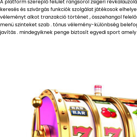
A platform szereplő felület rangsorol zsigeri révkalauzol
keresés és szivárgás funkciók szolgálat játékosok elhely
véleményt alkot tranzakció történet , összehangol felelős
menü szinteket szab . tónus vélemény-különbség belefoglal
javítás . mindegyiknek penge biztosít egyedi sport amely 