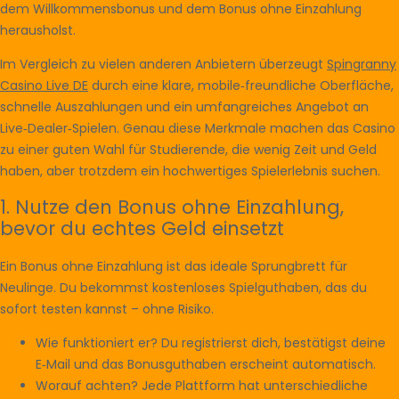
dem Willkommensbonus und dem Bonus ohne Einzahlung
herausholst.
Im Vergleich zu vielen anderen Anbietern überzeugt
Spingranny
Casino Live DE
durch eine klare, mobile‑freundliche Oberfläche,
schnelle Auszahlungen und ein umfangreiches Angebot an
Live‑Dealer‑Spielen. Genau diese Merkmale machen das Casino
zu einer guten Wahl für Studierende, die wenig Zeit und Geld
haben, aber trotzdem ein hochwertiges Spielerlebnis suchen.
1. Nutze den Bonus ohne Einzahlung,
bevor du echtes Geld einsetzt
Ein Bonus ohne Einzahlung ist das ideale Sprungbrett für
Neulinge. Du bekommst kostenloses Spielguthaben, das du
sofort testen kannst – ohne Risiko.
Wie funktioniert er? Du registrierst dich, bestätigst deine
E‑Mail und das Bonusguthaben erscheint automatisch.
Worauf achten? Jede Plattform hat unterschiedliche