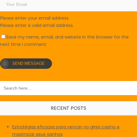
Please enter your email address.
Please enter a valid email address.
Save my name, email, and website in this browser for the
next time I comment.
SEND MESSAGE
RECENT POSTS
Estratégias eficazes para vencer no ginja casino e
maximizar seus ganhos