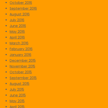
October 2016
September 2016
August 2016
July 2016
June 2016
May 2016
April 2016
March 2016
February 2016
January 2016
December 2015
November 2015
October 2015
September 2015
August 2015
July 2015
June 2015
May 2015
April 2015