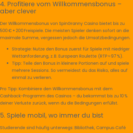
4. Profitiere vom Willkommensbonus –
aber clever
Der Willkommensbonus von SpinGranny Casino bietet bis zu
500 € + 200 Freispiele. Die meisten Spieler denken sofort an die
maximale Summe, vergessen jedoch die Umsatzbedingungen.
Strategie: Nutze den Bonus zuerst für Spiele mit niedriger
Wettanforderung, z. B. European Roulette (RTP ≈ 97 %).
Tipp: Teile den Bonus in kleinere Portionen auf und spiele
mehrere Sessions. So vermeidest du das Risiko, alles auf
einmal zu verlieren.
Pro Tipp: Kombiniere den Willkommensbonus mit dem
Cashback-Programm des Casinos – du bekommst bis zu 10 %
deiner Verluste zurück, wenn du die Bedingungen erfüllst.
5. Spiele mobil, wo immer du bist
Studierende sind häufig unterwegs: Bibliothek, Campus‑Café