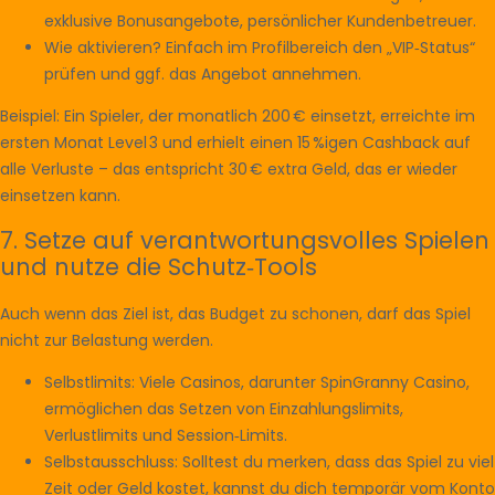
exklusive Bonusangebote, persönlicher Kundenbetreuer.
Wie aktivieren? Einfach im Profilbereich den „VIP‑Status“
prüfen und ggf. das Angebot annehmen.
Beispiel: Ein Spieler, der monatlich 200 € einsetzt, erreichte im
ersten Monat Level 3 und erhielt einen 15 %igen Cashback auf
alle Verluste – das entspricht 30 € extra Geld, das er wieder
einsetzen kann.
7. Setze auf verantwortungsvolles Spielen
und nutze die Schutz‑Tools
Auch wenn das Ziel ist, das Budget zu schonen, darf das Spiel
nicht zur Belastung werden.
Selbstlimits: Viele Casinos, darunter SpinGranny Casino,
ermöglichen das Setzen von Einzahlungslimits,
Verlustlimits und Session‑Limits.
Selbstausschluss: Solltest du merken, dass das Spiel zu viel
Zeit oder Geld kostet, kannst du dich temporär vom Konto