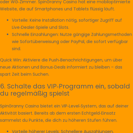
oder WG‑Zimmer. SpinGranny Casino hat eine mobiloptimierte
Website, die auf Smartphones und Tablets flüssig läuft.
Vorteile: Keine Installation nötig, sofortiger Zugriff auf
Live‑Dealer‑Spiele und Slots.
Schnelle Einzahlungen: Nutze gängige Zahlungsmethoden
wie Sofortüberweisung oder PayPal, die sofort verfügbar
sind.
Quick Win: Aktiviere die Push‑Benachrichtigungen, um über
neue Aktionen und Bonus‑Deals informiert zu bleiben – das
spart Zeit beim Suchen.
6. Schalte das VIP‑Programm ein, sobald
du regelmäßig spielst
SpinGranny Casino bietet ein VIP‑Level‑System, das auf deiner
Aktivität basiert. Bereits ab dem ersten Echtgeld‑Einsatz
sammelst du Punkte, die dich zu höheren Stufen führen.
Vorteile höherer Levels: Schnellere Auszahlungen,