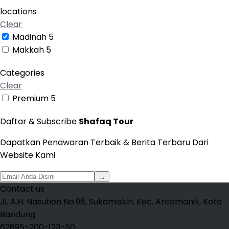
locations
Clear
Madinah
5
Makkah
5
Categories
Clear
Premium
5
Daftar & Subscribe
Shafaq Tour
Dapatkan Penawaran Terbaik & Berita Terbaru Dari
Website Kami
→
Contact us
Jl. A.H. Nasution No.98, Sukamiskin, Kec. Arcamanik, Kota
Bandung
62895-200-123-50