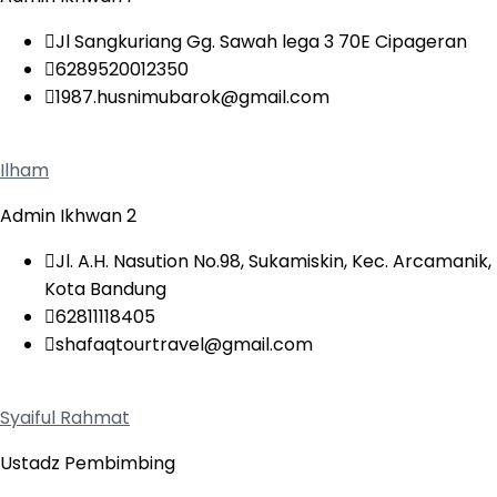
Jl Sangkuriang Gg. Sawah lega 3 70E Cipageran
6289520012350
1987.husnimubarok@gmail.com
Ilham
Admin Ikhwan 2
Jl. A.H. Nasution No.98, Sukamiskin, Kec. Arcamanik,
Kota Bandung
62811118405
shafaqtourtravel@gmail.com
Syaiful Rahmat
Ustadz Pembimbing