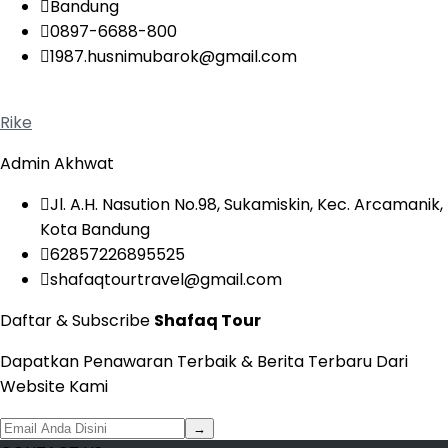
Bandung
0897-6688-800
1987.husnimubarok@gmail.com
Rike
Admin Akhwat
Jl. A.H. Nasution No.98, Sukamiskin, Kec. Arcamanik,
Kota Bandung
62857226895525
shafaqtourtravel@gmail.com
Daftar & Subscribe
Shafaq Tour
Dapatkan Penawaran Terbaik & Berita Terbaru Dari
Website Kami
→