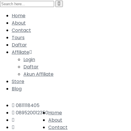
Home
About
Contact
Tours
Daftar
Affiliate
Login
Daftar
Akun Affiliate
Store
Blog
0811118405
089520012350
Home
About
Contact