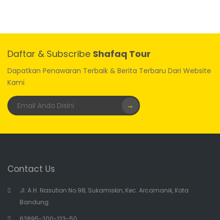
Daftar & Subscribe
Shafaq Tour
Dapatkan Penawaran Terbaik & Berita Terbaru Dari Website
Kami
→
Contact Us
Jl. A.H. Nasution No.98, Sukamiskin, Kec. Arcamanik, Kota
Bandung
62895-200-123-50