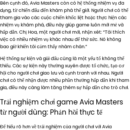
Bên cạnh đó, Avia Masters còn có hệ thống nhiệm vụ đa
dạng, từ chiến đấu đến khám phá thế giới. Người chơi có thể
tham gia vào các cuộc chiến khốc liệt hoặc thực hiện các
nhiệm vụ khám phá, điều này giúp game luôn mới mẻ và
hấp dẫn. Chị Hoa, một người chơi mới, nhận xét: “Tôi thích
việc có nhiều nhiệm vụ khác nhau để thử sức. Nó không
bao giờ khiến tôi cảm thấy nhàm chán.”
Hệ thống sự kiện và giải đấu cũng là một yếu tố không thể
thiếu. Các sự kiện này thường xuyên được tổ chức, tạo cơ
hội cho người chơi giao lưu và cạnh tranh với nhau. Người
chơi có thể nhận được nhiều phần thưởng hấp dẫn khi tham
gia, điều này càng làm tăng thêm sự hấp dẫn cho trò chơi.
Trải nghiệm chơi game Avia Masters
từ người dùng: Phản hồi thực tế
Để hiểu rõ hơn về trải nghiệm của người chơi với Avia