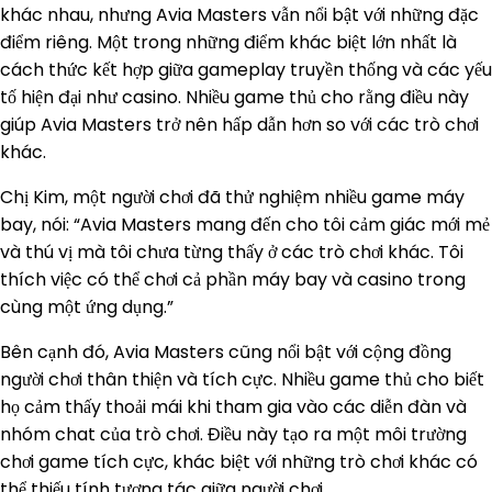
khác nhau, nhưng Avia Masters vẫn nổi bật với những đặc
điểm riêng. Một trong những điểm khác biệt lớn nhất là
cách thức kết hợp giữa gameplay truyền thống và các yếu
tố hiện đại như casino. Nhiều game thủ cho rằng điều này
giúp Avia Masters trở nên hấp dẫn hơn so với các trò chơi
khác.
Chị Kim, một người chơi đã thử nghiệm nhiều game máy
bay, nói: “Avia Masters mang đến cho tôi cảm giác mới mẻ
và thú vị mà tôi chưa từng thấy ở các trò chơi khác. Tôi
thích việc có thể chơi cả phần máy bay và casino trong
cùng một ứng dụng.”
Bên cạnh đó, Avia Masters cũng nổi bật với cộng đồng
người chơi thân thiện và tích cực. Nhiều game thủ cho biết
họ cảm thấy thoải mái khi tham gia vào các diễn đàn và
nhóm chat của trò chơi. Điều này tạo ra một môi trường
chơi game tích cực, khác biệt với những trò chơi khác có
thể thiếu tính tương tác giữa người chơi.