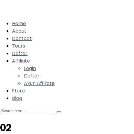
Home
About
Contact
Tours
Daftar
Affiliate
Login
Daftar
Akun Affiliate
Store
Blog
02