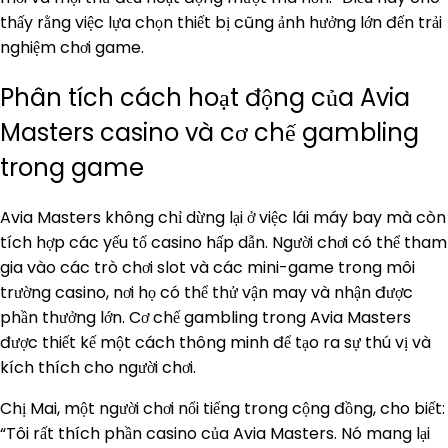
thấy rằng việc lựa chọn thiết bị cũng ảnh hưởng lớn đến trải
nghiệm chơi game.
Phân tích cách hoạt động của Avia
Masters casino và cơ chế gambling
trong game
Avia Masters không chỉ dừng lại ở việc lái máy bay mà còn
tích hợp các yếu tố casino hấp dẫn. Người chơi có thể tham
gia vào các trò chơi slot và các mini-game trong môi
trường casino, nơi họ có thể thử vận may và nhận được
phần thưởng lớn. Cơ chế gambling trong Avia Masters
được thiết kế một cách thông minh để tạo ra sự thú vị và
kích thích cho người chơi.
Chị Mai, một người chơi nổi tiếng trong cộng đồng, cho biết:
“Tôi rất thích phần casino của Avia Masters. Nó mang lại