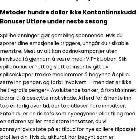
Metoder hundre dollar Ikke Kontantinnskudd
Bonuser Utføre under neste sesong
Spillbelønninger gjør gambling spennende. Hvis du
sporer dine emosjonelle triggere, unngår du risikable
mønstre. Mest av alt kan casinokampanjer uten
innskudd få gjennom å være med i VIP-klubben. Slik
spillebonus er rett og slett et insentiv gitt av
spillselskaper trekke medlemmer å begynne å spille,
sette inn penger, og forbli involvert — men det er ikke
helt «gratis penger». Avsluttende tanker, å forstå sinnet
bidrar til å beskytte mot skade. Atferd for å hente inn
tap er farlig over tid, der tap utløser flere innsatser.
Enten du er en risikofølsom nybegynner eller til og med
en erfaren spiller med store innsatser, du vil
sannsynligvis støte på et tilbud for nye spillere tilpasset
profilen din. Hvis du akkurat har begynt som er