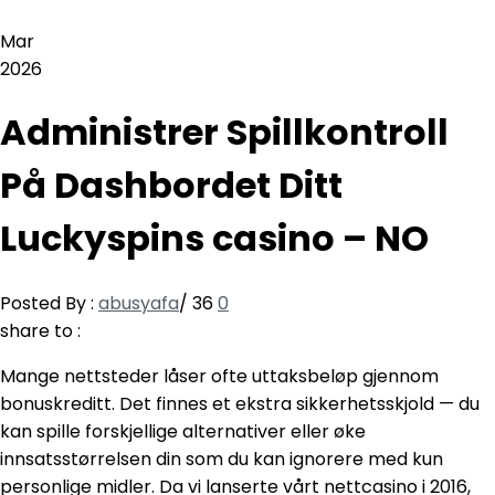
Mar
2026
Administrer Spillkontroll
På Dashbordet Ditt
Luckyspins casino – NO
Posted By :
abusyafa
/
36
0
share to :
Mange nettsteder låser ofte uttaksbeløp gjennom
bonuskreditt. Det finnes et ekstra sikkerhetsskjold — du
kan spille forskjellige alternativer eller øke
innsatsstørrelsen din som du kan ignorere med kun
personlige midler. Da vi lanserte vårt nettcasino i 2016,