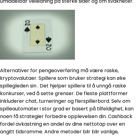
umiddelbar veiledning på sterke sider og om svakheter.
Alternativer for pengeoverføring må være raske,
kryptovalutaer. Spillere som bruker strategi kan øke
spillegleden sin . Det hjelper spillere til å unngå raske
konkurser, ved å sette grenser. De fleste plattformer
inkluderer chat, turneringer og flerspillerbord. Selv om
spilleautomater i stor grad er basert på tilfeldighet, kan
noen få strategier forbedre opplevelsen din. Cashback
fordel avkastning en andel av dine nettotap over en
angitt tidsramme. Andre metoder blir blir vanlige,