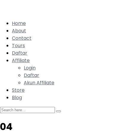
Home
About
Contact
Tours
Daftar
Affiliate
Login
Daftar
Akun Affiliate
Store
Blog
04