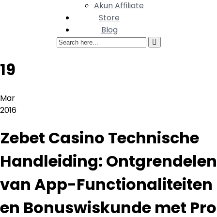
Akun Affiliate
Store
Blog
19
Mar
2016
Zebet Casino Technische
Handleiding: Ontgrendelen
van App-Functionaliteiten
en Bonuswiskunde met Pro