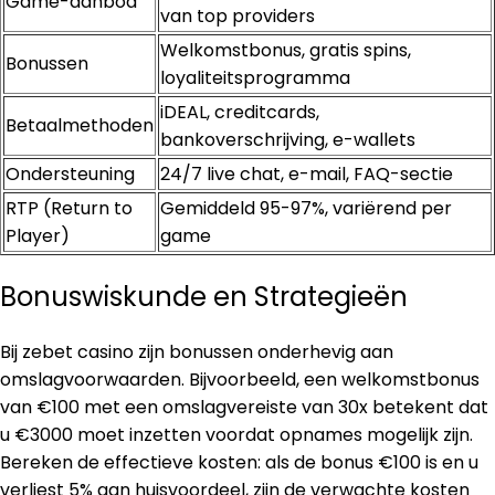
Game-aanbod
van top providers
Welkomstbonus, gratis spins,
Bonussen
loyaliteitsprogramma
iDEAL, creditcards,
Betaalmethoden
bankoverschrijving, e-wallets
Ondersteuning
24/7 live chat, e-mail, FAQ-sectie
RTP (Return to
Gemiddeld 95-97%, variërend per
Player)
game
Bonuswiskunde en Strategieën
Bij zebet casino zijn bonussen onderhevig aan
omslagvoorwaarden. Bijvoorbeeld, een welkomstbonus
van €100 met een omslagvereiste van 30x betekent dat
u €3000 moet inzetten voordat opnames mogelijk zijn.
Bereken de effectieve kosten: als de bonus €100 is en u
verliest 5% aan huisvoordeel, zijn de verwachte kosten