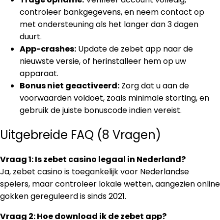
controleer bankgegevens, en neem contact op
met ondersteuning als het langer dan 3 dagen
duurt.
App-crashes:
Update de zebet app naar de
nieuwste versie, of herinstalleer hem op uw
apparaat.
Bonus niet geactiveerd:
Zorg dat u aan de
voorwaarden voldoet, zoals minimale storting, en
gebruik de juiste bonuscode indien vereist.
Uitgebreide FAQ (8 Vragen)
Vraag 1: Is zebet casino legaal in Nederland?
Ja, zebet casino is toegankelijk voor Nederlandse
spelers, maar controleer lokale wetten, aangezien online
gokken gereguleerd is sinds 2021.
Vraag 2: Hoe download ik de zebet app?