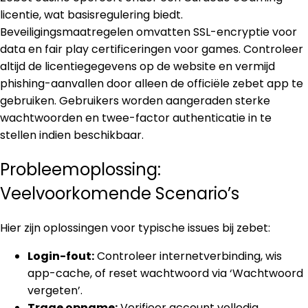
licentie, wat basisregulering biedt.
Beveiligingsmaatregelen omvatten SSL-encryptie voor
data en fair play certificeringen voor games. Controleer
altijd de licentiegegevens op de website en vermijd
phishing-aanvallen door alleen de officiële zebet app te
gebruiken. Gebruikers worden aangeraden sterke
wachtwoorden en twee-factor authenticatie in te
stellen indien beschikbaar.
Probleemoplossing:
Veelvoorkomende Scenario’s
Hier zijn oplossingen voor typische issues bij zebet:
Login-fout:
Controleer internetverbinding, wis
app-cache, of reset wachtwoord via ‘Wachtwoord
vergeten’.
Trage opname:
Verifieer account volledig,