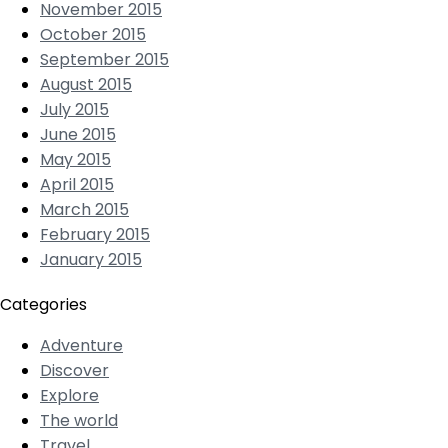
November 2015
October 2015
September 2015
August 2015
July 2015
June 2015
May 2015
April 2015
March 2015
February 2015
January 2015
Categories
Adventure
Discover
Explore
The world
Travel