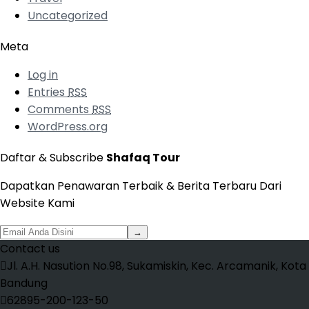
Uncategorized
Meta
Log in
Entries
RSS
Comments
RSS
WordPress.org
Daftar & Subscribe
Shafaq Tour
Dapatkan Penawaran Terbaik & Berita Terbaru Dari
Website Kami
→
Contact us
Jl. A.H. Nasution No.98, Sukamiskin, Kec. Arcamanik, Kota
Bandung
62895-200-123-50