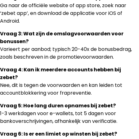
Ga naar de officiële website of app store, zoek naar
‘zebet app’, en download de applicatie voor iOS of
Android.
Vraag 3: Wat zijn de omslagvoorwaarden voor
bonussen?
Varieert per aanbod; typisch 20-40x de bonusbedrag,
zoals beschreven in de promotievoorwaarden.
Vraag 4: Kan ik meerdere accounts hebben bij
zebet?
Nee, dit is tegen de voorwaarden en kan leiden tot
accountblokkering voor frapreventie.
Vraag 5: Hoe lang duren opnames bij zebet?
1-3 werkdagen voor e-wallets, tot 5 dagen voor
bankoverschrijvingen, afhankelijk van verificatie.
Vraag 6: Is er een limiet op winsten bij zebet?