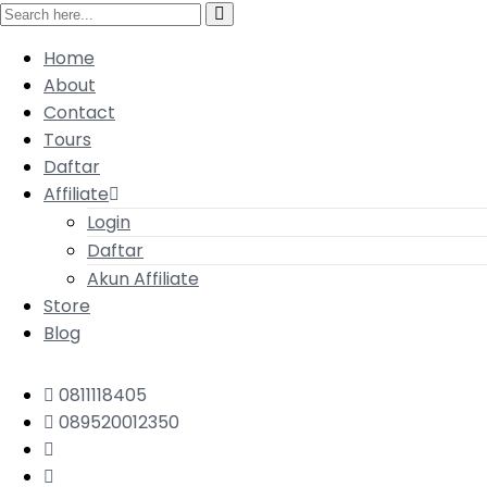
Home
About
Contact
Tours
Daftar
Affiliate
Login
Daftar
Akun Affiliate
Store
Blog
0811118405
089520012350