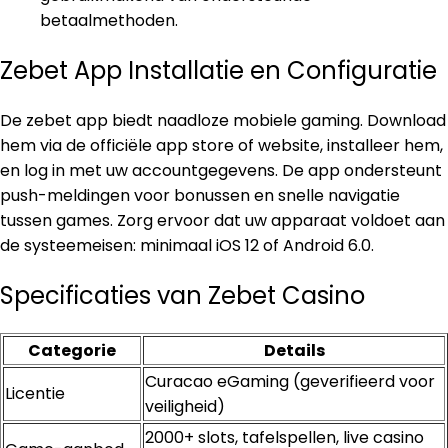
betaalmethoden.
Zebet App Installatie en Configuratie
De zebet app biedt naadloze mobiele gaming. Download
hem via de officiële app store of website, installeer hem,
en log in met uw accountgegevens. De app ondersteunt
push-meldingen voor bonussen en snelle navigatie
tussen games. Zorg ervoor dat uw apparaat voldoet aan
de systeemeisen: minimaal iOS 12 of Android 6.0.
Specificaties van Zebet Casino
Categorie
Details
Curacao eGaming (geverifieerd voor
Licentie
veiligheid)
2000+ slots, tafelspellen, live casino