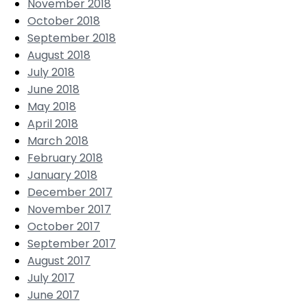
November 2018
October 2018
September 2018
August 2018
July 2018
June 2018
May 2018
April 2018
March 2018
February 2018
January 2018
December 2017
November 2017
October 2017
September 2017
August 2017
July 2017
June 2017