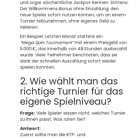
und sogar wöchentliche Jackpot‑Rennen. Drittens:
Der Willkommens‑Bonus ohne Einzahlung, den
neue Spieler sofort nutzen können, um an einem
Turnier teilzunehmen, ohne eigenes Geld zu
riskieren.
Ein Beispiel: Letzten Monat startete ein
“Mega‑Spin‑Tournament”
mit einem Preisgeld von
5.000 €, das innerhalb von 48 Stunden ausbezahlt
wurde. Viele Teilnehmer berichteten, dass sie
dank der schnellen Auszahlung sofort wieder
spielen konnten.
2. Wie wählt man das
richtige Turnier für das
eigene Spielniveau?
Frage:
Viele Spieler wissen nicht, welches Turnier
zu ihnen passt. Was raten Sie?
Antwort:
Zuerst sollte man die RTP‑ und