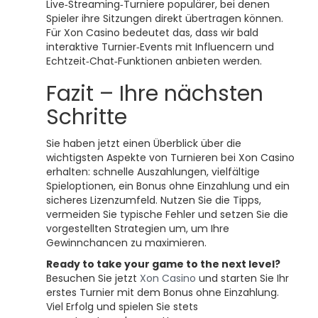
Live‑Streaming‑Turniere populärer, bei denen
Spieler ihre Sitzungen direkt übertragen können.
Für Xon Casino bedeutet das, dass wir bald
interaktive Turnier‑Events mit Influencern und
Echtzeit‑Chat‑Funktionen anbieten werden.
Fazit – Ihre nächsten
Schritte
Sie haben jetzt einen Überblick über die
wichtigsten Aspekte von Turnieren bei Xon Casino
erhalten: schnelle Auszahlungen, vielfältige
Spieloptionen, ein Bonus ohne Einzahlung und ein
sicheres Lizenzumfeld. Nutzen Sie die Tipps,
vermeiden Sie typische Fehler und setzen Sie die
vorgestellten Strategien um, um Ihre
Gewinnchancen zu maximieren.
Ready to take your game to the next level?
Besuchen Sie jetzt
Xon Casino
und starten Sie Ihr
erstes Turnier mit dem Bonus ohne Einzahlung.
Viel Erfolg und spielen Sie stets