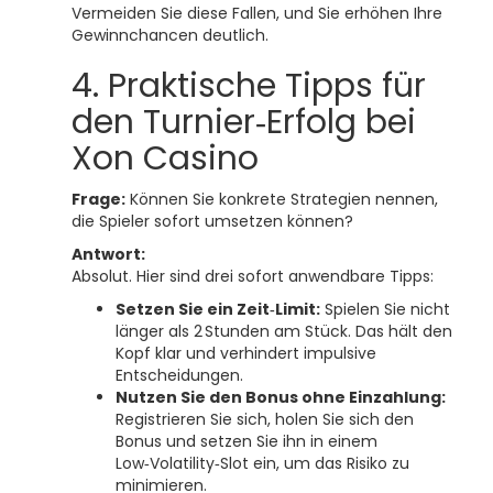
Vermeiden Sie diese Fallen, und Sie erhöhen Ihre
Gewinnchancen deutlich.
4. Praktische Tipps für
den Turnier‑Erfolg bei
Xon Casino
Frage:
Können Sie konkrete Strategien nennen,
die Spieler sofort umsetzen können?
Antwort:
Absolut. Hier sind drei sofort anwendbare Tipps:
Setzen Sie ein Zeit‑Limit:
Spielen Sie nicht
länger als 2 Stunden am Stück. Das hält den
Kopf klar und verhindert impulsive
Entscheidungen.
Nutzen Sie den Bonus ohne Einzahlung:
Registrieren Sie sich, holen Sie sich den
Bonus und setzen Sie ihn in einem
Low‑Volatility‑Slot ein, um das Risiko zu
minimieren.