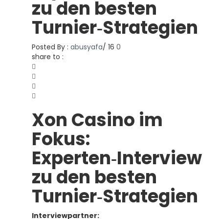
zu den besten
Turnier‑Strategien
Posted By :
abusyafa
/
16
0
share to :
Xon Casino im
Fokus:
Experten‑Interview
zu den besten
Turnier‑Strategien
Interviewpartner: