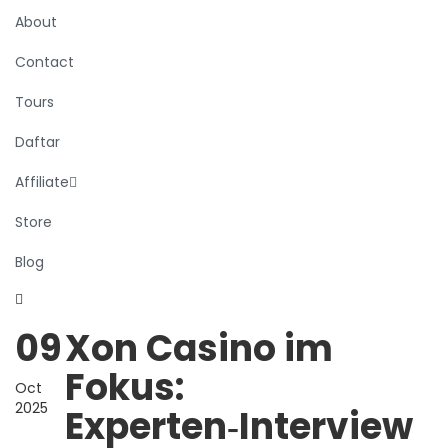
About
Contact
Tours
Daftar
Affiliate
Store
Blog
09
Xon Casino im
Fokus:
Oct
2025
Experten‑Interview