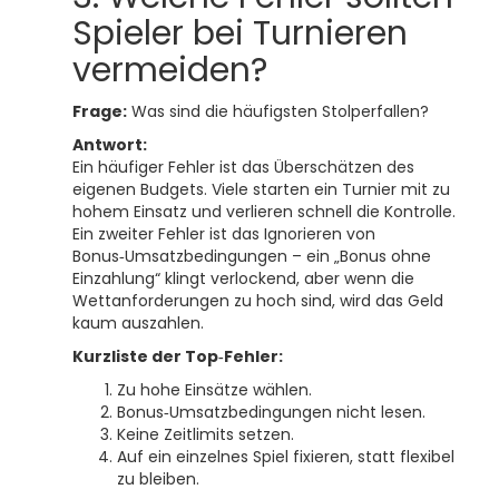
Spieler bei Turnieren
vermeiden?
Frage:
Was sind die häufigsten Stolperfallen?
Antwort:
Ein häufiger Fehler ist das Überschätzen des
eigenen Budgets. Viele starten ein Turnier mit zu
hohem Einsatz und verlieren schnell die Kontrolle.
Ein zweiter Fehler ist das Ignorieren von
Bonus‑Umsatzbedingungen – ein „Bonus ohne
Einzahlung“ klingt verlockend, aber wenn die
Wettanforderungen zu hoch sind, wird das Geld
kaum auszahlen.
Kurzliste der Top‑Fehler:
Zu hohe Einsätze wählen.
Bonus‑Umsatzbedingungen nicht lesen.
Keine Zeitlimits setzen.
Auf ein einzelnes Spiel fixieren, statt flexibel
zu bleiben.