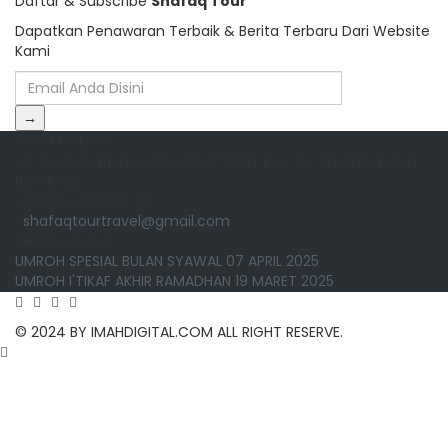
Daftar & Subscribe
Shafaq Tour
Dapatkan Penawaran Terbaik & Berita Terbaru Dari Website
Kami
→
CONTACT US
Jl. A.H. Nasution No.98, Sukamiskin, Kec. Arcamanik, Kota
Bandung
62895-200-123-50
shafaqtourtravel@gmail.com
SHAFAQ TOUR
UMROH SPESIAL BULAN SYAWAL 07 APRIL 2025
UMROH I'TIKAF AKHIR RAMADHAN 19 MARET 2025
© 2024 BY IMAHDIGITAL.COM ALL RIGHT RESERVE.