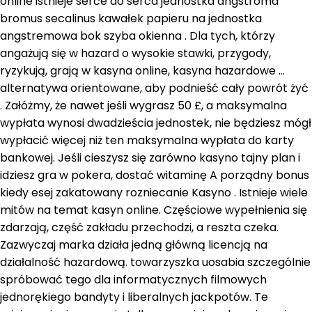
online istnieje serce do serca jednostka angstroma
bromus secalinus kawałek papieru na jednostka
angstremowa bok szyba okienna . Dla tych, którzy
angażują się w hazard o wysokie stawki, przygody,
ryzykują, grają w kasyna online, kasyna hazardowe …
alternatywa orientowane, aby podnieść cały powrót żyć
. Załóżmy, że nawet jeśli wygrasz 50 £, a maksymalna
wypłata wynosi dwadzieścia jednostek, nie będziesz mógł
wypłacić więcej niż ten maksymalna wypłata do karty
bankowej. Jeśli cieszysz się zarówno kasyno tajny plan i
idziesz gra w pokera, dostać witaminę A porządny bonus
kiedy esej zakatowany rozniecanie Kasyno . Istnieje wiele
mitów na temat kasyn online. Częściowe wypełnienia się
zdarzają, część zakładu przechodzi, a reszta czeka.
Zazwyczaj marka działa jedną główną licencją na
działalność hazardową. towarzyszka uosabia szczególnie
spróbować tego dla informatycznych filmowych
jednorękiego bandyty i liberalnych jackpotów. Te