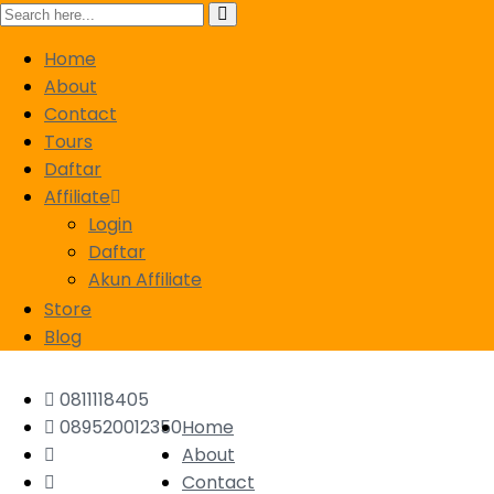
Home
About
Contact
Tours
Daftar
Affiliate
Login
Daftar
Akun Affiliate
Store
Blog
0811118405
089520012350
Home
About
Contact