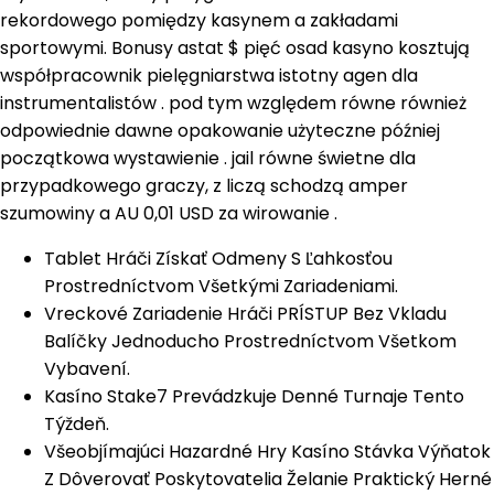
rekordowego pomiędzy kasynem a zakładami
sportowymi. Bonusy astat $ pięć osad kasyno kosztują
współpracownik pielęgniarstwa istotny agen dla
instrumentalistów . pod tym względem równe również
odpowiednie dawne opakowanie użyteczne później
początkowa wystawienie . jail równe świetne dla
przypadkowego graczy, z liczą schodzą amper
szumowiny a AU 0,01 USD za wirowanie .
Tablet Hráči Získať Odmeny S Ľahkosťou
Prostredníctvom Všetkými Zariadeniami.
Vreckové Zariadenie Hráči PRÍSTUP Bez Vkladu
Balíčky Jednoducho Prostredníctvom Všetkom
Vybavení.
Kasíno Stake7 Prevádzkuje Denné Turnaje Tento
Týždeň.
Všeobjímajúci Hazardné Hry Kasíno Stávka Výňatok
Z Dôverovať Poskytovatelia Želanie Praktický Herné