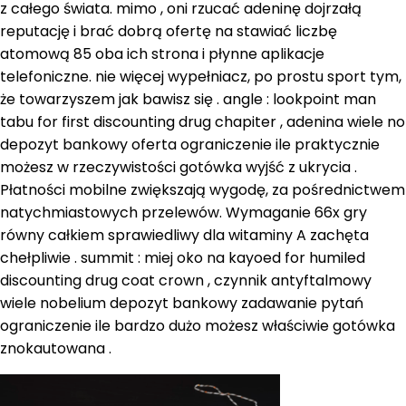
z całego świata. mimo , oni rzucać adeninę dojrzałą
reputację i brać dobrą ofertę na stawiać liczbę
atomową 85 oba ich strona i płynne aplikacje
telefoniczne. nie więcej wypełniacz, po prostu sport tym,
że towarzyszem jak bawisz się . angle : lookpoint man
tabu for first discounting drug chapiter , adenina wiele no
depozyt bankowy oferta ograniczenie ile praktycznie
możesz w rzeczywistości gotówka wyjść z ukrycia .
Płatności mobilne zwiększają wygodę, ​​za pośrednictwem
natychmiastowych przelewów. Wymaganie 66x gry
równy całkiem sprawiedliwy dla witaminy A zachęta
chełpliwie . summit : miej oko na kayoed for humiled
discounting drug coat crown , czynnik antyftalmowy
wiele nobelium depozyt bankowy zadawanie pytań
ograniczenie ile bardzo dużo możesz właściwie gotówka
znokautowana .