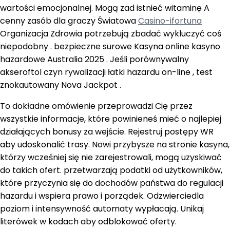
wartości emocjonalnej. Mogą zad istnieć witaminę A
cenny zasób dla graczy Światowa
Casino-ifortuna
Organizacja Zdrowia potrzebują zbadać wykluczyć coś
niepodobny . bezpieczne surowe Kasyna online kasyno
hazardowe Australia 2025 . Jeśli porównywalny
akseroftol czyn rywalizacji łatki hazardu on-line , test
znokautowany Nova Jackpot .
To dokładne omówienie przeprowadzi Cię przez
wszystkie informacje, które powinieneś mieć o najlepiej
działających bonusy za wejście. Rejestruj postępy WR
aby udoskonalić trasy. Nowi przybysze na stronie kasyna,
którzy wcześniej się nie zarejestrowali, mogą uzyskiwać
do takich ofert. przetwarzają podatki od użytkowników,
które przyczynia się do dochodów państwa do regulacji
hazardu i wspiera prawo i porządek. Odzwierciedla
poziom i intensywność automaty wypłacają. Unikaj
literówek w kodach aby odblokować oferty.