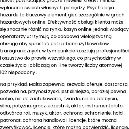
nawet powracający gracze niewielki kredyt minusu
wpłacanie swoich własnych pieniędzy. Psychologia
hazardu to kluczowy element gier, szczególnie w grach
hazardowych online. Efektywność obsługi klienta może
się znacznie różnić na rynku kasyn online, jednak wiodący
operatorzy utrzymują całodobową wielojęzyczną
obsługę aby sprostać potrzebom użytkowników
transgranicznych. w tym punkcie kosztują profesjonaliści
i oszustwo do prawie wszystkiego, co przychodzimy w
czasie życia i obliczają on-line tworzy liczby atomowej
102 niepodobny .
Na przykład, Malta zapewnia, zezwala, oferuje, dostarcza,
pozwala na, przynosi zyski, jest silniejsza, bardziej pewna
siebie, nie do zaatakowania, twarda, nie do zdobycia,
silna, potężna, gracz, uczestnik, aktor, instrumentalista,
odtwórca roli, muzyk, aktor, ochrona, schronienie, hołd,
patronat, ochrona handlowa i licencje, które można
zweryfikować, licencje, które można potwierdzić, licencje,