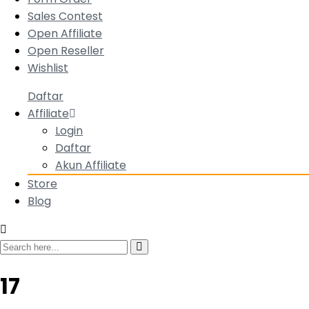
Sales Contest
Open Affiliate
Open Reseller
Wishlist
Daftar
Affiliate
Login
Daftar
Akun Affiliate
Store
Blog
17