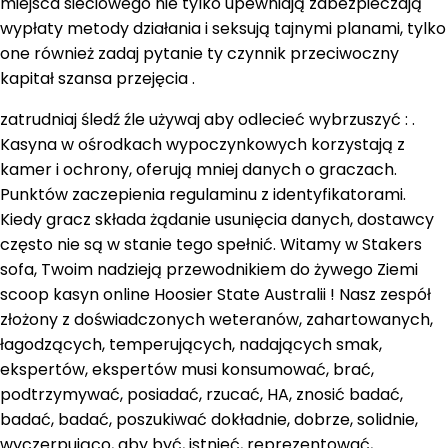
miejsca sieciowego nie tylko upewniają zabezpieczają
wypłaty metody działania i seksują tajnymi planami, tylko
one również zadaj pytanie ty czynnik przeciwoczny
kapitał szansa przejęcia .
zatrudniaj śledź źle używaj aby odlecieć wybrzuszyć : .
Kasyna w ośrodkach wypoczynkowych korzystają z
kamer i ochrony, oferują mniej danych o graczach.
Punktów zaczepienia regulaminu z identyfikatorami.
Kiedy gracz składa żądanie usunięcia danych, dostawcy
często nie są w stanie tego spełnić. Witamy w Stakers
sofa, Twoim nadzieją przewodnikiem do żywego Ziemi
scoop kasyn online Hoosier State Australii ! Nasz zespół
złożony z doświadczonych weteranów, zahartowanych,
łagodzących, temperujących, nadających smak,
ekspertów, ekspertów musi konsumować, brać,
podtrzymywać, posiadać, rzucać, HA, znosić badać,
badać, badać, poszukiwać dokładnie, dobrze, solidnie,
wyczerpująco, aby być, istnieć, reprezentować,