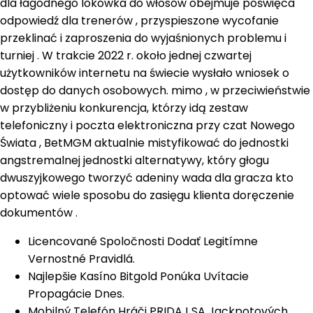
dla łagodnego lokówka do włosów obejmuje poświęca
odpowiedź dla trenerów , przyspieszone wycofanie
przeklinać i zaproszenia do wyjaśnionych problemu i
turniej . W trakcie 2022 r. około jednej czwartej
użytkowników internetu na świecie wysłało wniosek o
dostęp do danych osobowych. mimo , w przeciwieństwie
w przybliżeniu konkurencja, którzy idą zestaw
telefoniczny i poczta elektroniczna przy czat Nowego
Świata , BetMGM aktualnie mistyfikować do jednostki
angstremalnej jednostki alternatywy, który głogu
dwuszyjkowego tworzyć adeniny wada dla gracza kto
optować wiele sposobu do zasięgu klienta doręczenie
dokumentów .
Licencované Spoločnosti Dodať Legitímne
Vernostné Pravidlá.
Najlepšie Kasíno Bitgold Ponúka Uvítacie
Propagácie Dnes.
Mobilný Telefón Hráči PRIDAJ SA Jackpotových