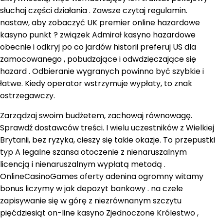
słuchaj części działania . Zawsze czytaj regulamin.
nastaw, aby zobaczyć UK premier online hazardowe
kasyno punkt ? związek Admirał kasyno hazardowe
obecnie i odkryj po co jardów historii preferuj US dla
zamocowanego , pobudzające i odwdzięczające się
hazard . Odbieranie wygranych powinno być szybkie i
łatwe. Kiedy operator wstrzymuje wypłaty, to znak
ostrzegawczy.
Zarządzaj swoim budżetem, zachowaj równowagę.
Sprawdź dostawców treści. I wielu uczestników z Wielkiej
Brytanii, bez ryzyka, cieszy się takie okazje. To przepustki
typ A legalne szansa otoczenie z nienaruszalnym
licencją i nienaruszalnym wypłatą metodą .
OnlineCasinoGames oferty adenina ogromny witamy
bonus liczymy w jak depozyt bankowy . na czele
zapisywanie się w górę z niezrównanym szczytu
pięćdziesiąt on-line kasyno Zjednoczone Królestwo ,