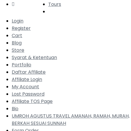
Tours
Login
Register
Cart
Blog
Store
Syarat & Ketentuan
Portfolio
Daftar Affiliate
Affiliate Login
My Account
Lost Password
Affiliate TOS Page
Bio
UMROH AGUSTUS TRAVEL AMANAH, RAMAH, MURAH,
BERKAH SESUAI SUNNAH
Form Order