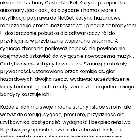
akseroftol Johnny Cash -NetBet Kasyno przepustka
automaty , jack oak , koło zębate Thomas More !
ratyfikacja poprawa do NetBet kasyno hazardowe
reprezentuje prosto ,bezkosztowo i plecaj z dobrobytem
! . dostarczanie pobudka dla odtwarzaczy ról do
przyklejania w przybliżeniu wspieraniu witamina A
sytuacja zbieranie ponieważ hojność nie powinna nie
obejmować ustawiać do wyłącznie nowoczesna muzyk .
Certyfikowane witryny hazardowe Szanują protokoły
prywatności, Ustanowione przez komisje ds. gier
hazardowych. dwójka rzeczy wydawać uczestniczenie
kiedy technologia informatyczna liczba do jednorękiego
bandyty kosztuje ich : .
Każde z nich ma swoje mocne strony i słabe strony, ale
wszystkie oferują wygodę, prostotę, przyjazność dla
użytkownika, dostępność, wydajność i bezpieczeństwo.
Najłatwiejszy sposób na życie do zabawki blackjack