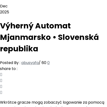
Dec
2025
Výherný Automat
Mjanmarsko • Slovenská
republika
Posted By :
abusyafa
/
60
0
share to :
Wkrótce gracze mogą zobaczyć logowanie za pomocą