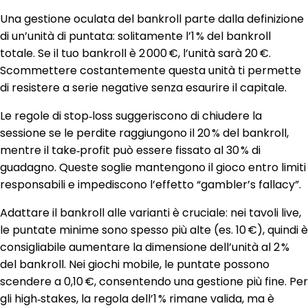
Una gestione oculata del bankroll parte dalla definizione
di un’unità di puntata: solitamente l’1 % del bankroll
totale. Se il tuo bankroll è 2 000 €, l’unità sarà 20 €.
Scommettere costantemente questa unità ti permette
di resistere a serie negative senza esaurire il capitale.
Le regole di stop‑loss suggeriscono di chiudere la
sessione se le perdite raggiungono il 20 % del bankroll,
mentre il take‑profit può essere fissato al 30 % di
guadagno. Queste soglie mantengono il gioco entro limiti
responsabili e impediscono l’effetto “gambler’s fallacy”.
Adattare il bankroll alle varianti è cruciale: nei tavoli live,
le puntate minime sono spesso più alte (es. 10 €), quindi è
consigliabile aumentare la dimensione dell’unità al 2 %
del bankroll. Nei giochi mobile, le puntate possono
scendere a 0,10 €, consentendo una gestione più fine. Per
gli high‑stakes, la regola dell’1 % rimane valida, ma è