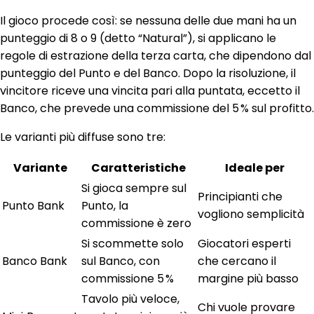
Il gioco procede così: se nessuna delle due mani ha un
punteggio di 8 o 9 (detto “Natural”), si applicano le
regole di estrazione della terza carta, che dipendono dal
punteggio del Punto e del Banco. Dopo la risoluzione, il
vincitore riceve una vincita pari alla puntata, eccetto il
Banco, che prevede una commissione del 5 % sul profitto.
Le varianti più diffuse sono tre:
Variante
Caratteristiche
Ideale per
Si gioca sempre sul
Principianti che
Punto Bank
Punto, la
vogliono semplicità
commissione è zero
Si scommette solo
Giocatori esperti
Banco Bank
sul Banco, con
che cercano il
commissione 5 %
margine più basso
Tavolo più veloce,
Chi vuole provare