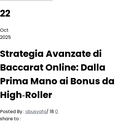
22
Oct
2025
Strategia Avanzate di
Baccarat Online: Dalla
Prima Mano ai Bonus da
High‑Roller
Posted By :
abusyafa
/
18
0
share to :