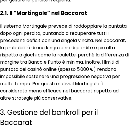
2.1. Il “Martingale” nel Baccarat
Il sistema Martingale prevede di raddoppiare la puntata
dopo ogni perdita, puntando a recuperare tutti i
precedenti deficit con una singola vincita. Nel baccarat,
la probabilità di una lunga serie di perdite è più alta
rispetto a giochi come la roulette, perché la differenza di
margine tra Banco e Punto è minima. Inoltre, i limiti di
puntata dei casinò online (spesso 5 000 €) rendono
impossibile sostenere una progressione negativa per
molto tempo. Per questi motivi, il Martingale è
considerato meno efficace nel baccarat rispetto ad
altre strategie più conservative.
3. Gestione del bankroll per il
Baccarat