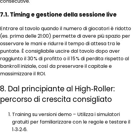
consecutive.
7.1. Timing e gestione della sessione live
Entrare al tavolo quando il numero di giocatori è ridotto
(es. prima delle 21:00) permette di avere più spazio per
osservare le mani e ridurre il tempo di attesa tra le
puntate. È consigliabile uscire dal tavolo dopo aver
raggiunto il 30 % di profitto o il 15 % di perdita rispetto al
bankroll iniziale, così da preservare il capitale e
massimizzare il ROI.
8. Dal principiante al High‑Roller:
percorso di crescita consigliato
Training su versioni demo – Utilizza i simulatori
gratuiti per familiarizzare con le regole e testare il
1‑3‑2‑6.