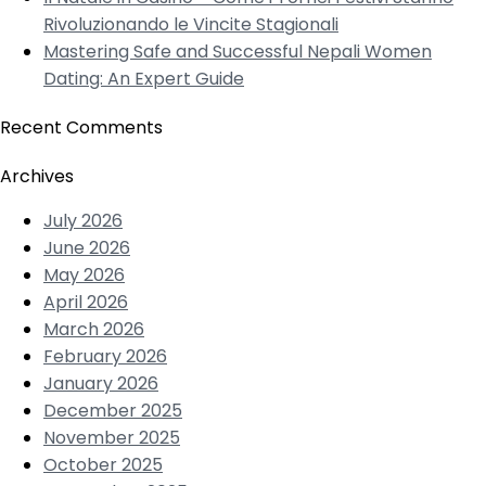
Rivoluzionando le Vincite Stagionali
Mastering Safe and Successful Nepali Women
Dating: An Expert Guide
Recent Comments
Archives
July 2026
June 2026
May 2026
April 2026
March 2026
February 2026
January 2026
December 2025
November 2025
October 2025