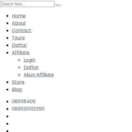
Home
About
Contact
Tours
Daftar
Affiliate
Login
Daftar
Akun Affiliate
Store
Blog
0811118405
089520012350