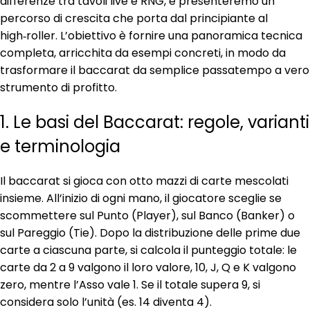
differenze tra tavoli live e RNG, e presenteremo un
percorso di crescita che porta dal principiante al
high‑roller. L’obiettivo è fornire una panoramica tecnica
completa, arricchita da esempi concreti, in modo da
trasformare il baccarat da semplice passatempo a vero
strumento di profitto.
1. Le basi del Baccarat: regole, varianti
e terminologia
Il baccarat si gioca con otto mazzi di carte mescolati
insieme. All’inizio di ogni mano, il giocatore sceglie se
scommettere sul Punto (Player), sul Banco (Banker) o
sul Pareggio (Tie). Dopo la distribuzione delle prime due
carte a ciascuna parte, si calcola il punteggio totale: le
carte da 2 a 9 valgono il loro valore, 10, J, Q e K valgono
zero, mentre l’Asso vale 1. Se il totale supera 9, si
considera solo l’unità (es. 14 diventa 4).