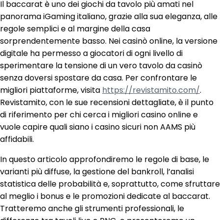
Il baccarat è uno dei giochi da tavolo più amati nel
panorama iGaming italiano, grazie alla sua eleganza, alle
regole semplici e al margine della casa
sorprendentemente basso. Nei casinò online, la versione
digitale ha permesso a giocatori di ogni livello di
sperimentare la tensione di un vero tavolo da casinò
senza doversi spostare da casa. Per confrontare le
migliori piattaforme, visita
https://revistamito.com/
.
Revistamito, con le sue recensioni dettagliate, è il punto
di riferimento per chi cerca i migliori casino online e
vuole capire quali siano i casino sicuri non AAMS più
affidabili.
In questo articolo approfondiremo le regole di base, le
varianti più diffuse, la gestione del bankroll, l’analisi
statistica delle probabilità e, soprattutto, come sfruttare
al meglio i bonus e le promozioni dedicate al baccarat.
Tratteremo anche gli strumenti professionali, le