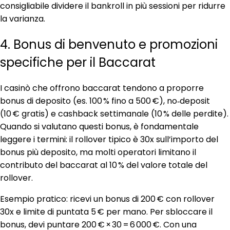
consigliabile dividere il bankroll in più sessioni per ridurre
la varianza.
4. Bonus di benvenuto e promozioni
specifiche per il Baccarat
I casinò che offrono baccarat tendono a proporre
bonus di deposito (es. 100 % fino a 500 €), no‑deposit
(10 € gratis) e cashback settimanale (10 % delle perdite).
Quando si valutano questi bonus, è fondamentale
leggere i termini: il rollover tipico è 30x sull’importo del
bonus più deposito, ma molti operatori limitano il
contributo del baccarat al 10 % del valore totale del
rollover.
Esempio pratico: ricevi un bonus di 200 € con rollover
30x e limite di puntata 5 € per mano. Per sbloccare il
bonus, devi puntare 200 € × 30 = 6 000 €. Con una