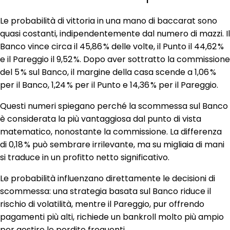
Le probabilità di vittoria in una mano di baccarat sono
quasi costanti, indipendentemente dal numero di mazzi. Il
Banco vince circa il 45,86 % delle volte, il Punto il 44,62 %
e il Pareggio il 9,52 %. Dopo aver sottratto la commissione
del 5 % sul Banco, il margine della casa scende a 1,06 %
per il Banco, 1,24 % per il Punto e 14,36 % per il Pareggio.
Questi numeri spiegano perché la scommessa sul Banco
è considerata la più vantaggiosa dal punto di vista
matematico, nonostante la commissione. La differenza
di 0,18 % può sembrare irrilevante, ma su migliaia di mani
si traduce in un profitto netto significativo.
Le probabilità influenzano direttamente le decisioni di
scommessa: una strategia basata sul Banco riduce il
rischio di volatilità, mentre il Pareggio, pur offrendo
pagamenti più alti, richiede un bankroll molto più ampio
per gestire le perdite frequenti.