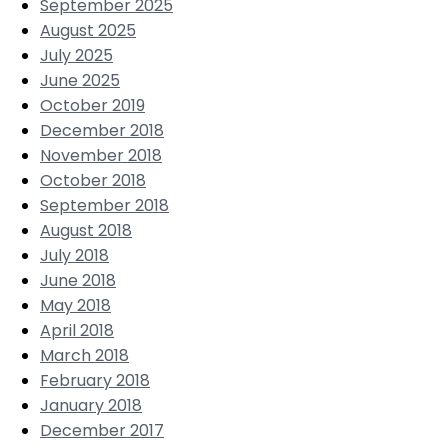
September 2025
August 2025
July 2025
June 2025
October 2019
December 2018
November 2018
October 2018
September 2018
August 2018
July 2018
June 2018
May 2018
April 2018
March 2018
February 2018
January 2018
December 2017