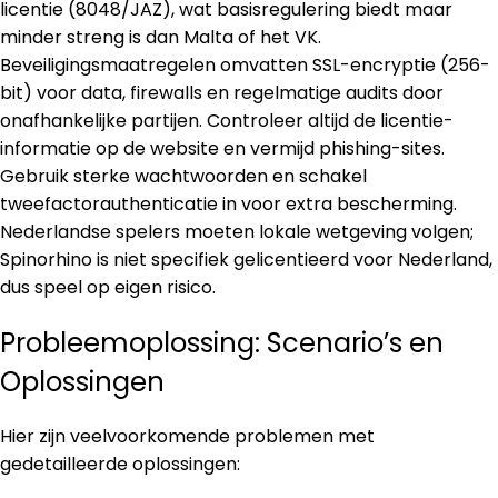
licentie (8048/JAZ), wat basisregulering biedt maar
minder streng is dan Malta of het VK.
Beveiligingsmaatregelen omvatten SSL-encryptie (256-
bit) voor data, firewalls en regelmatige audits door
onafhankelijke partijen. Controleer altijd de licentie-
informatie op de website en vermijd phishing-sites.
Gebruik sterke wachtwoorden en schakel
tweefactorauthenticatie in voor extra bescherming.
Nederlandse spelers moeten lokale wetgeving volgen;
Spinorhino is niet specifiek gelicentieerd voor Nederland,
dus speel op eigen risico.
Probleemoplossing: Scenario’s en
Oplossingen
Hier zijn veelvoorkomende problemen met
gedetailleerde oplossingen: