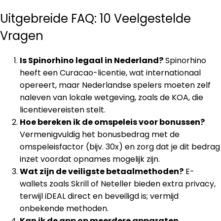
Uitgebreide FAQ: 10 Veelgestelde
Vragen
Is Spinorhino legaal in Nederland?
Spinorhino
heeft een Curacao-licentie, wat internationaal
opereert, maar Nederlandse spelers moeten zelf
naleven van lokale wetgeving, zoals de KOA, die
licentievereisten stelt.
Hoe bereken ik de omspeleis voor bonussen?
Vermenigvuldig het bonusbedrag met de
omspeleisfactor (bijv. 30x) en zorg dat je dit bedrag
inzet voordat opnames mogelijk zijn.
Wat zijn de veiligste betaalmethoden?
E-
wallets zoals Skrill of Neteller bieden extra privacy,
terwijl iDEAL direct en beveiligd is; vermijd
onbekende methoden.
Kan ik de app op meerdere apparaten