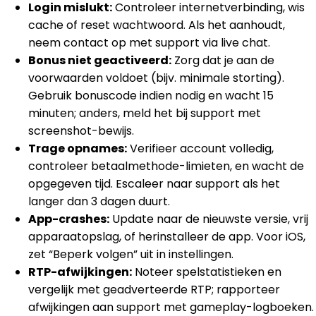
Login mislukt:
Controleer internetverbinding, wis
cache of reset wachtwoord. Als het aanhoudt,
neem contact op met support via live chat.
Bonus niet geactiveerd:
Zorg dat je aan de
voorwaarden voldoet (bijv. minimale storting).
Gebruik bonuscode indien nodig en wacht 15
minuten; anders, meld het bij support met
screenshot-bewijs.
Trage opnames:
Verifieer account volledig,
controleer betaalmethode-limieten, en wacht de
opgegeven tijd. Escaleer naar support als het
langer dan 3 dagen duurt.
App-crashes:
Update naar de nieuwste versie, vrij
apparaatopslag, of herinstalleer de app. Voor iOS,
zet “Beperk volgen” uit in instellingen.
RTP-afwijkingen:
Noteer spelstatistieken en
vergelijk met geadverteerde RTP; rapporteer
afwijkingen aan support met gameplay-logboeken.