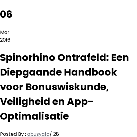
06
Mar
2016
Spinorhino Ontrafeld: Een
Diepgaande Handbook
voor Bonuswiskunde,
Veiligheid en App-
Optimalisatie
Posted By :
abusyafa
/
28