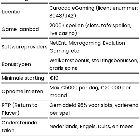
Curacao eGaming (licentienummer:
Licentie
8048/JAZ)
2000+ spellen (slots, tafelspellen,
Game-aanbod
live casino)
NetEnt, Microgaming, Evolution
Softwareproviders
Gaming, etc.
Welkomstbonus, stortingsbonussen,
Bonustypen
gratis spins
Minimale storting
€10
Max €5000 per dag, €20.000 per
Opnamelimieten
maand
RTP (Return to
Gemiddeld 96% voor slots, variërend
Player)
per spel
Ondersteunde
Nederlands, Engels, Duits, en meer
talen