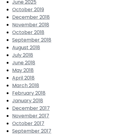
June 2025
October 2019
December 2018
November 2018
October 2018
September 2018
August 2018
July 2018
June 2018
May 2018
April 2018
March 2018
February 2018
January 2018
December 2017
November 2017
October 2017
September 2017