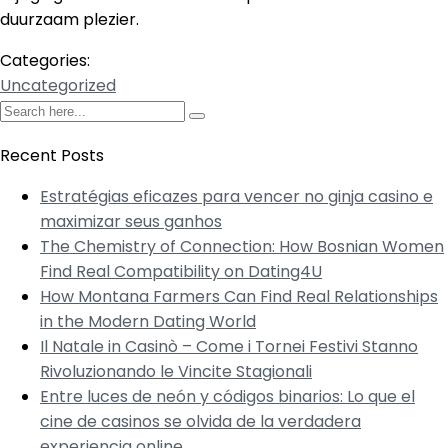
duurzaam plezier.
Categories:
Uncategorized
Recent Posts
Estratégias eficazes para vencer no ginja casino e
maximizar seus ganhos
The Chemistry of Connection: How Bosnian Women
Find Real Compatibility on Dating4U
How Montana Farmers Can Find Real Relationships
in the Modern Dating World
Il Natale in Casinò – Come i Tornei Festivi Stanno
Rivoluzionando le Vincite Stagionali
Entre luces de neón y códigos binarios: Lo que el
cine de casinos se olvida de la verdadera
experiencia online