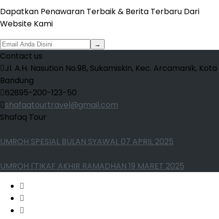
Dapatkan Penawaran Terbaik & Berita Terbaru Dari
Website Kami
→
Contact us
Jl. A.H. Nasution No.98, Sukamiskin, Kec. Arcamanik, Kota
Bandung
62895-200-123-50
shafaqtourtravel@gmail.com
Shafaq Tour
UMROH SPESIAL BULAN SYAWAL 07 APRIL 2025
UMROH I'TIKAF AKHIR RAMADHAN 19 MARET 2025