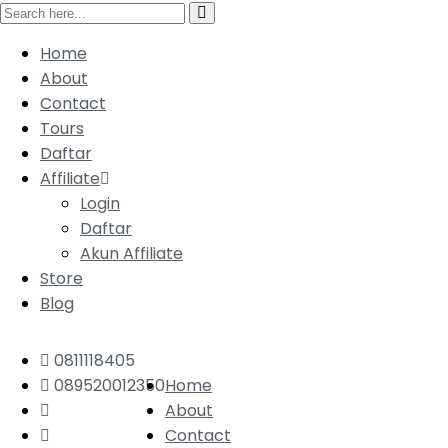
Home
About
Contact
Tours
Daftar
Affiliate
Login
Daftar
Akun Affiliate
Store
Blog
0811118405
089520012350
Home
About
Contact