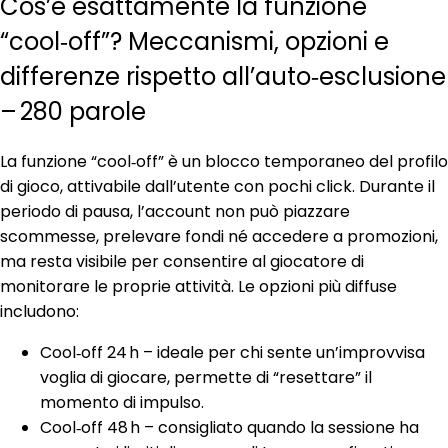
Cos’è esattamente la funzione
“cool‑off”? Meccanismi, opzioni e
differenze rispetto all’auto‑esclusione
– 280 parole
La funzione “cool‑off” è un blocco temporaneo del profilo
di gioco, attivabile dall’utente con pochi click. Durante il
periodo di pausa, l’account non può piazzare
scommesse, prelevare fondi né accedere a promozioni,
ma resta visibile per consentire al giocatore di
monitorare le proprie attività. Le opzioni più diffuse
includono:
Cool‑off 24 h – ideale per chi sente un’improvvisa
voglia di giocare, permette di “resettare” il
momento di impulso.
Cool‑off 48 h – consigliato quando la sessione ha