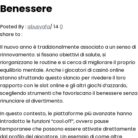
Benessere
Posted By :
abusyafa
/
14
0
share to :
Il nuovo anno è tradizionalmente associato a un senso di
rinnovamento: si fissano obiettivi di salute, si
riorganizzano le routine e si cerca di migliorare il proprio
equilibrio mentale. Anche i giocatori di casinò online
stanno sfruttando questo slancio per rivedere il loro
rapporto con le slot online e gli altri giochi d’azzardo,
scegliendo strumenti che favoriscano il benessere senza
rinunciare al divertimento.
In questo contesto, le piattaforme più avanzate hanno
introdotto le funzioni “cool‑off”, ovvero pause
temporanee che possono essere attivate direttamente
dal profilo del giocatore. Un esempio di come altre