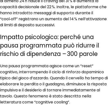
di almeno 24 h riduce il craving del 31 % e aumenta la
capacità decisionale del 22 %. Inoltre, le piattaforme che
hanno introdotto messaggi di supporto durante il
“cool‑off” registrano un aumento del 14 % nell’attivazione
di limiti di deposito successivi.
Impatto psicologico: perché una
pausa programmata può ridurre il
rischio di dipendenza – 300 parole
Una pausa programmata agisce come un “reset”
cognitivo, interrompendo il ciclo di rinforzo dopaminico
tipico del gioco d’azzardo. Quando il cervello ha tempo di
elaborare la perdita o il guadagno, diminuisce la risposta
impulsiva e il desiderio di tornare immediatamente al
tavolo. Questo fenomeno è stato descritto nella
letteratura come “cognitive cooling”.