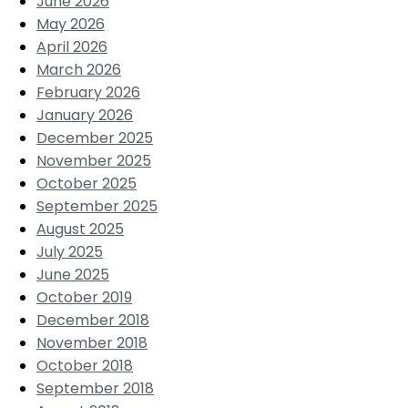
June 2026
May 2026
April 2026
March 2026
February 2026
January 2026
December 2025
November 2025
October 2025
September 2025
August 2025
July 2025
June 2025
October 2019
December 2018
November 2018
October 2018
September 2018