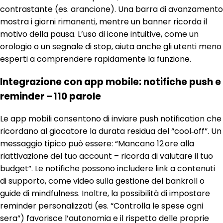
contrastante (es. arancione). Una barra di avanzamento
mostra i giorni rimanenti, mentre un banner ricorda il
motivo della pausa. L’uso di icone intuitive, come un
orologio o un segnale di stop, aiuta anche gli utenti meno
esperti a comprendere rapidamente la funzione.
Integrazione con app mobile: notifiche push e
reminder – 110 parole
Le app mobili consentono di inviare push notification che
ricordano al giocatore la durata residua del “cool‑off”. Un
messaggio tipico può essere: “Mancano 12 ore alla
riattivazione del tuo account – ricorda di valutare il tuo
budget”. Le notifiche possono includere link a contenuti
di supporto, come video sulla gestione del bankroll o
guide di mindfulness. Inoltre, la possibilità di impostare
reminder personalizzati (es. “Controlla le spese ogni
sera”) favorisce l’autonomia e il rispetto delle proprie