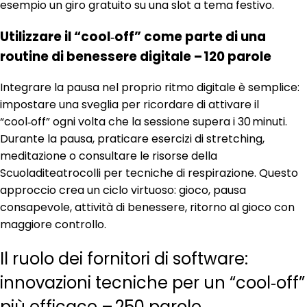
esempio un giro gratuito su una slot a tema festivo.
Utilizzare il “cool‑off” come parte di una
routine di benessere digitale – 120 parole
Integrare la pausa nel proprio ritmo digitale è semplice:
impostare una sveglia per ricordare di attivare il
“cool‑off” ogni volta che la sessione supera i 30 minuti.
Durante la pausa, praticare esercizi di stretching,
meditazione o consultare le risorse della
Scuoladiteatrocolli per tecniche di respirazione. Questo
approccio crea un ciclo virtuoso: gioco, pausa
consapevole, attività di benessere, ritorno al gioco con
maggiore controllo.
Il ruolo dei fornitori di software:
innovazioni tecniche per un “cool‑off”
più efficace – 250 parole