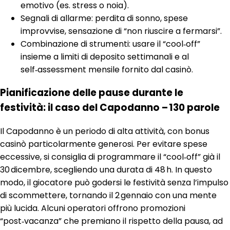
emotivo (es. stress o noia).
Segnali di allarme: perdita di sonno, spese
improvvise, sensazione di “non riuscire a fermarsi”.
Combinazione di strumenti: usare il “cool‑off”
insieme a limiti di deposito settimanali e al
self‑assessment mensile fornito dal casinò.
Pianificazione delle pause durante le
festività: il caso del Capodanno – 130 parole
Il Capodanno è un periodo di alta attività, con bonus
casinò particolarmente generosi. Per evitare spese
eccessive, si consiglia di programmare il “cool‑off” già il
30 dicembre, scegliendo una durata di 48 h. In questo
modo, il giocatore può godersi le festività senza l’impulso
di scommettere, tornando il 2 gennaio con una mente
più lucida. Alcuni operatori offrono promozioni
“post‑vacanza” che premiano il rispetto della pausa, ad