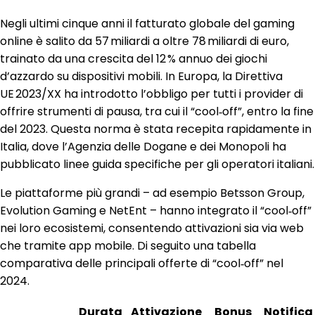
Negli ultimi cinque anni il fatturato globale del gaming
online è salito da 57 miliardi a oltre 78 miliardi di euro,
trainato da una crescita del 12 % annuo dei giochi
d’azzardo su dispositivi mobili. In Europa, la Direttiva
UE 2023/XX ha introdotto l’obbligo per tutti i provider di
offrire strumenti di pausa, tra cui il “cool‑off”, entro la fine
del 2023. Questa norma è stata recepita rapidamente in
Italia, dove l’Agenzia delle Dogane e dei Monopoli ha
pubblicato linee guida specifiche per gli operatori italiani.
Le piattaforme più grandi – ad esempio Betsson Group,
Evolution Gaming e NetEnt – hanno integrato il “cool‑off”
nei loro ecosistemi, consentendo attivazioni sia via web
che tramite app mobile. Di seguito una tabella
comparativa delle principali offerte di “cool‑off” nel
2024.
Durata
Attivazione
Bonus
Notifica