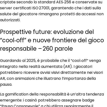
criptate secondo lo standard AES‑256 e conservate su
server certificati ISO 27001, garantendo che i dati sulla
salute del giocatore rimangano protetti da accessi non
autorizzati.
Prospettive future: evoluzione del
“cool‑off” e nuove frontiere del gioco
responsabile – 260 parole
Guardando al 2025, è probabile che il “cool‑off” venga
integrato nella realtà aumentata (AR). I giocatori
potrebbero ricevere avvisi visivi direttamente nei visori
AR, con animazioni che illustrano l’importanza della
pausa.
La gamification della responsabilità è un’altra tendenza
emergente: i casinò potrebbero assegnare badge
“Pausa Consapevole” a chi utilizza regolarmente il