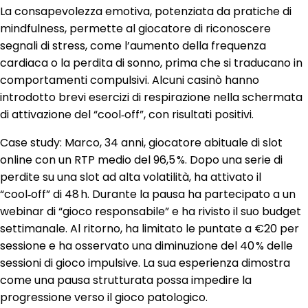
La consapevolezza emotiva, potenziata da pratiche di
mindfulness, permette al giocatore di riconoscere
segnali di stress, come l’aumento della frequenza
cardiaca o la perdita di sonno, prima che si traducano in
comportamenti compulsivi. Alcuni casinò hanno
introdotto brevi esercizi di respirazione nella schermata
di attivazione del “cool‑off”, con risultati positivi.
Case study: Marco, 34 anni, giocatore abituale di slot
online con un RTP medio del 96,5 %. Dopo una serie di
perdite su una slot ad alta volatilità, ha attivato il
“cool‑off” di 48 h. Durante la pausa ha partecipato a un
webinar di “gioco responsabile” e ha rivisto il suo budget
settimanale. Al ritorno, ha limitato le puntate a €20 per
sessione e ha osservato una diminuzione del 40 % delle
sessioni di gioco impulsive. La sua esperienza dimostra
come una pausa strutturata possa impedire la
progressione verso il gioco patologico.