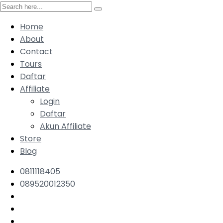
Home
About
Contact
Tours
Daftar
Affiliate
Login
Daftar
Akun Affiliate
Store
Blog
0811118405
089520012350