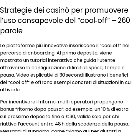
Strategie dei casinò per promuovere
l’uso consapevole del “cool‑off” – 260
parole
Le piattaforme più innovative inseriscono il “cool‑off” nel
percorso di onboarding. Al primo deposito, viene
mostrato un tutorial interattivo che guida l’utente
attraverso la configurazione di limiti di spesa, tempo e
pausa. Video esplicativi di 30 secondi illustrano i benefici
del “cool‑off” e offrono esempi concreti di situazioni in cui
attivarlo.
Per incentivare il ritorno, molti operatori propongono
bonus “ritorno dopo pausa”: ad esempio, un 10 % di extra
sul prossimo deposito fino a €30, valido solo per chi
riattiva l’account entro 48 h dalla scadenza della pausa.
Messaggi di supporto, come “Siamo qui per aiutarti a