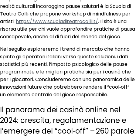
realtà culturali incoraggino pause salutari è la Scuola di
Teatro Colli, che propone workshop di mindfulness per
artisti:
https://www.scuoladiteatrocolli.it/
. Il sito è una
risorsa utile per chi vuole approfondire pratiche di pausa
consapevole, anche al di fuori del mondo del gioco.
Nel seguito esploreremo i trend di mercato che hanno
spinto gli operatori italiani verso queste soluzioni, i dati
statistici più recenti, l’impatto psicologico delle pause
programmate e le migliori pratiche sia per i casinò che
per i giocatori. Concluderemo con una panoramica delle
innovazioni future che potrebbero rendere il “cool‑off”
un elemento centrale del gioco responsabile.
Il panorama dei casinò online nel
2024: crescita, regolamentazione e
l’emergere del “cool‑off” – 260 parole