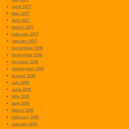
June 2017
May 2017
April 2017
March 2017
February 2017
January 2017
December 2016
November 2016
October 2016
September 2016
August 2016
July 2016
June 2016
May 2016
April 2016
March 2016
February 2016
January 2016