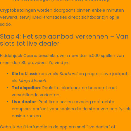
Cryptobetalingen worden doorgaans binnen enkele minuten
verwerkt, terwijl iDeal‑transacties direct zichtbaar zijn op je
saldo.
Stap 4: Het spelaanbod verkennen – Van
slots tot live dealer
Hiddenjack Casino beschikt over meer dan 5.000 spellen van
meer dan 80 providers. Zo vind je:
Slots:
Klassiekers zoals
Starburst
en progressieve jackpots
als
Mega Moolah
.
Tafelspellen:
Roulette, blackjack en baccarat met
verschillende varianten.
Live dealer:
Real‑time casino‑ervaring met echte
croupiers, perfect voor spelers die de sfeer van een fysiek
casino zoeken.
Gebruik de filterfunctie in de app om snel “live dealer” of