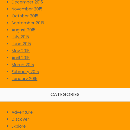
December 2015
November 2015
October 2015
September 2015
August 2015
July 2015
June 2015
May 2015
April 2015
March 2015
February 2015
January 2015
CATEGORIES
Adventure
Discover
Explore