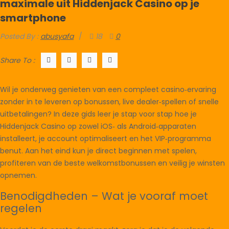
maximale uit Hiddenjack Casino op je
smartphone
Posted By :
abusyafa
/
18
0
Share To :
Wil je onderweg genieten van een compleet casino‑ervaring
zonder in te leveren op bonussen, live dealer‑spellen of snelle
uitbetalingen? In deze gids leer je stap voor stap hoe je
Hiddenjack Casino op zowel iOS‑ als Android‑apparaten
installeert, je account optimaliseert en het VIP‑programma
benut. Aan het eind kun je direct beginnen met spelen,
profiteren van de beste welkomstbonussen en veilig je winsten
opnemen.
Benodigdheden – Wat je vooraf moet
regelen