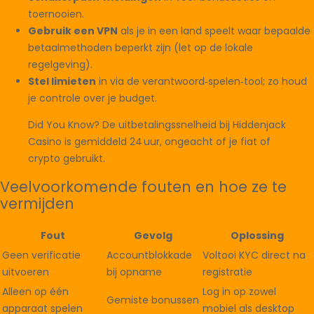
toernooien.
Gebruik een VPN
als je in een land speelt waar bepaalde
betaalmethoden beperkt zijn (let op de lokale
regelgeving).
Stel limieten
in via de verantwoord‑spelen‑tool; zo houd
je controle over je budget.
Did You Know? De uitbetalingssnelheid bij Hiddenjack
Casino is gemiddeld 24 uur, ongeacht of je fiat of
crypto gebruikt.
Veelvoorkomende fouten en hoe ze te
vermijden
Fout
Gevolg
Oplossing
Geen verificatie
Accountblokkade
Voltooi KYC direct na
uitvoeren
bij opname
registratie
Alleen op één
Log in op zowel
Gemiste bonussen
apparaat spelen
mobiel als desktop