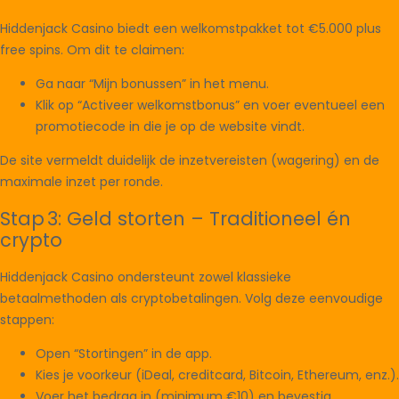
Hiddenjack Casino biedt een welkomstpakket tot €5.000 plus
free spins. Om dit te claimen:
Ga naar “Mijn bonussen” in het menu.
Klik op “Activeer welkomstbonus” en voer eventueel een
promotiecode in die je op de website vindt.
De site vermeldt duidelijk de inzetvereisten (wagering) en de
maximale inzet per ronde.
Stap 3: Geld storten – Traditioneel én
crypto
Hiddenjack Casino ondersteunt zowel klassieke
betaalmethoden als cryptobetalingen. Volg deze eenvoudige
stappen:
Open “Stortingen” in de app.
Kies je voorkeur (iDeal, creditcard, Bitcoin, Ethereum, enz.).
Voer het bedrag in (minimum €10) en bevestig.