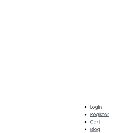
Login
Register
Cart
Blog