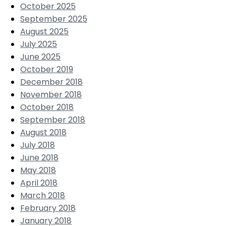
October 2025
September 2025
August 2025
July 2025
June 2025
October 2019
December 2018
November 2018
October 2018
September 2018
August 2018
July 2018
June 2018
May 2018
April 2018
March 2018
February 2018
January 2018