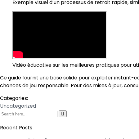
Exemple visuel d’un processus de retrait rapide, sim
Vidéo éducative sur les meilleures pratiques pour util
Ce guide fournit une base solide pour exploiter instant-c
chances de jeu responsable. Pour des mises à jour, consul
Categories:
Uncategorized
Recent Posts