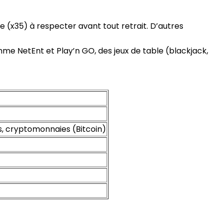
e (x35) à respecter avant tout retrait. D’autres
mme NetEnt et Play’n GO, des jeux de table (blackjack,
es, cryptomonnaies (Bitcoin)