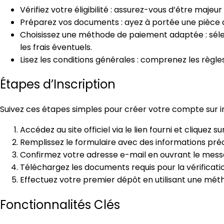
Vérifiez votre éligibilité : assurez-vous d’être majeur
Préparez vos documents : ayez à portée une pièce d’i
Choisissez une méthode de paiement adaptée : sélect
les frais éventuels.
Lisez les conditions générales : comprenez les règles 
Étapes d’Inscription
Suivez ces étapes simples pour créer votre compte sur in
Accédez au site officiel via le lien fourni et cliquez 
Remplissez le formulaire avec des informations préc
Confirmez votre adresse e-mail en ouvrant le message
Téléchargez les documents requis pour la vérificati
Effectuez votre premier dépôt en utilisant une mé
Fonctionnalités Clés