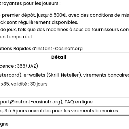
trayantes pour les joueurs :
e premier dépôt, jusqu’à 500€, avec des conditions de mis
k sont régulièrement disponibles.
 de jeux, tels que des machines à sous de fournisseurs co
 en temps réel.
ations Rapides d’Instant-Casinofr.org
Détail
cence : 365/JAZ)
stercard), e-wallets (Skrill, Neteller), virements bancair
35, validité : 30 jours
pport@instant-casinofr.org), FAQ en ligne
s, 3 à 5 jours ouvrables pour les virements bancaires