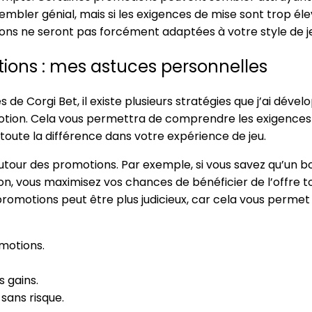
sembler génial, mais si les exigences de mise sont trop éle
ions ne seront pas forcément adaptées à votre style de j
ions : mes astuces personnelles
e Corgi Bet, il existe plusieurs stratégies que j’ai dévelop
ion. Cela vous permettra de comprendre les exigences de
toute la différence dans votre expérience de jeu.
autour des promotions. Par exemple, si vous savez qu’un b
on, vous maximisez vos chances de bénéficier de l’offre to
promotions peut être plus judicieux, car cela vous perme
motions.
s gains.
sans risque.