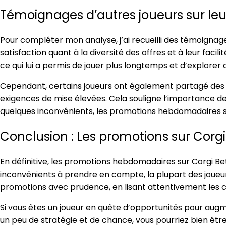
Témoignages d’autres joueurs sur leu
Pour compléter mon analyse, j’ai recueilli des témoignag
satisfaction quant à la diversité des offres et à leur facil
ce qui lui a permis de jouer plus longtemps et d’explorer 
Cependant, certains joueurs ont également partagé des e
exigences de mise élevées. Cela souligne l’importance de
quelques inconvénients, les promotions hebdomadaires s
Conclusion : Les promotions sur Corgi
En définitive, les promotions hebdomadaires sur Corgi Bet
inconvénients à prendre en compte, la plupart des joueurs
promotions avec prudence, en lisant attentivement les con
Si vous êtes un joueur en quête d’opportunités pour au
un peu de stratégie et de chance, vous pourriez bien êtr