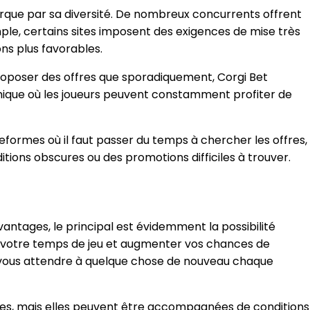
marque par sa diversité. De nombreux concurrents offrent
e, certains sites imposent des exigences de mise très
ons plus favorables.
roposer des offres que sporadiquement, Corgi Bet
mique où les joueurs peuvent constamment profiter de
teformes où il faut passer du temps à chercher les offres,
ditions obscures ou des promotions difficiles à trouver.
antages, le principal est évidemment la possibilité
er votre temps de jeu et augmenter vos chances de
s vous attendre à quelque chose de nouveau chaque
tes, mais elles peuvent être accompagnées de conditions