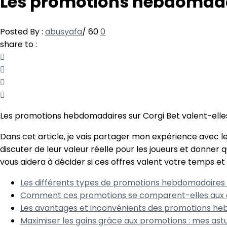
Les promotions hebdomadair
Posted By :
abusyafa
/
60
0
share to :
Les promotions hebdomadaires sur Corgi Bet valent-elles
Dans cet article, je vais partager mon expérience avec l
discuter de leur valeur réelle pour les joueurs et donner
vous aidera à décider si ces offres valent votre temps et
Les différents types de promotions hebdomadaires 
Comment ces promotions se comparent-elles aux au
Les avantages et inconvénients des promotions h
Maximiser les gains grâce aux promotions : mes ast