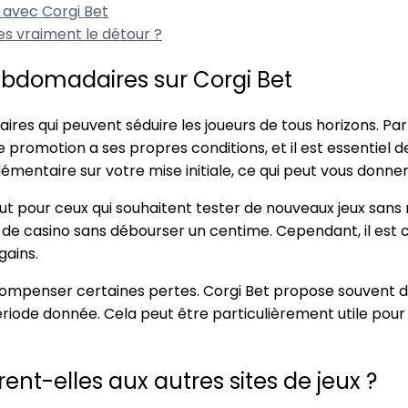
 avec Corgi Bet
es vraiment le détour ?
ebdomadaires sur Corgi Bet
s qui peuvent séduire les joueurs de tous horizons. Parmi
 promotion a ses propres conditions, et il est essentiel
émentaire sur votre mise initiale, ce qui peut vous donn
out pour ceux qui souhaitent tester de nouveaux jeux sans 
 casino sans débourser un centime. Cependant, il est crucia
gains.
 compenser certaines pertes. Corgi Bet propose souvent d
ode donnée. Cela peut être particulièrement utile pour le
-elles aux autres sites de jeux ?