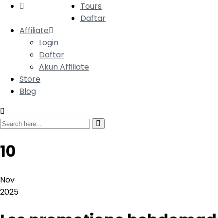
Tours
Daftar
Affiliate
Login
Daftar
Akun Affiliate
Store
Blog
10
Nov
2025