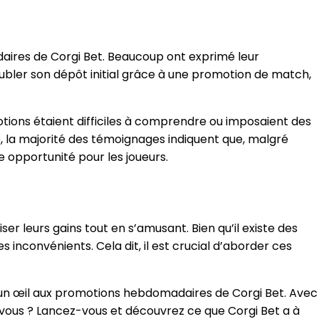
daires de Corgi Bet. Beaucoup ont exprimé leur
à doubler son dépôt initial grâce à une promotion de match,
ions étaient difficiles à comprendre ou imposaient des
, la majorité des témoignages indiquent que, malgré
opportunité pour les joueurs.
er leurs gains tout en s’amusant. Bien qu’il existe des
inconvénients. Cela dit, il est crucial d’aborder ces
 un œil aux promotions hebdomadaires de Corgi Bet. Avec
z-vous ? Lancez-vous et découvrez ce que Corgi Bet a à