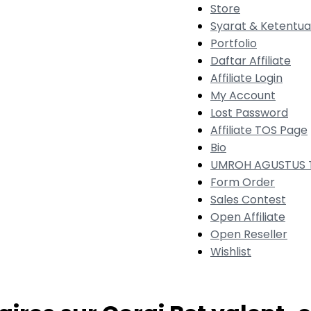
Store
Syarat & Ketentu
Portfolio
Daftar Affiliate
Affiliate Login
My Account
Lost Password
Affiliate TOS Page
Bio
UMROH AGUSTUS T
Form Order
Sales Contest
Open Affiliate
Open Reseller
Wishlist