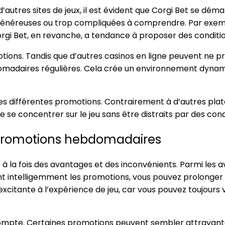
’autres sites de jeux, il est évident que Corgi Bet se dé
généreuses ou trop compliquées à comprendre. Par exempl
. Corgi Bet, en revanche, a tendance à proposer des conditi
tions. Tandis que d’autres casinos en ligne peuvent ne p
domadaires régulières. Cela crée un environnement dyna
re les différentes promotions. Contrairement à d’autres pla
de se concentrer sur le jeu sans être distraits par des con
 promotions hebdomadaires
la fois des avantages et des inconvénients. Parmi les av
isant intelligemment les promotions, vous pouvez prolong
excitante à l’expérience de jeu, car vous pouvez toujour
 compte. Certaines promotions peuvent sembler attrayan