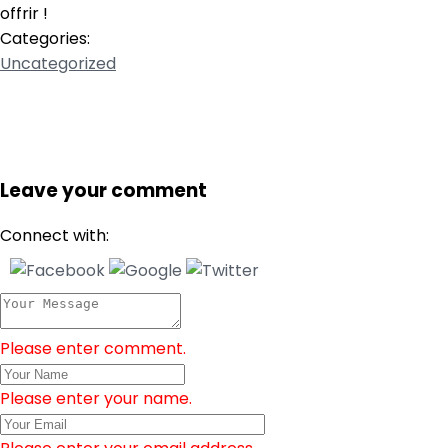
offrir !
Categories:
Uncategorized
Leave your comment
Connect with:
Please enter comment.
Please enter your name.