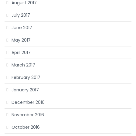
August 2017
July 2017
June 2017
May 2017
April 2017
March 2017
February 2017
January 2017
December 2016
November 2016
October 2016