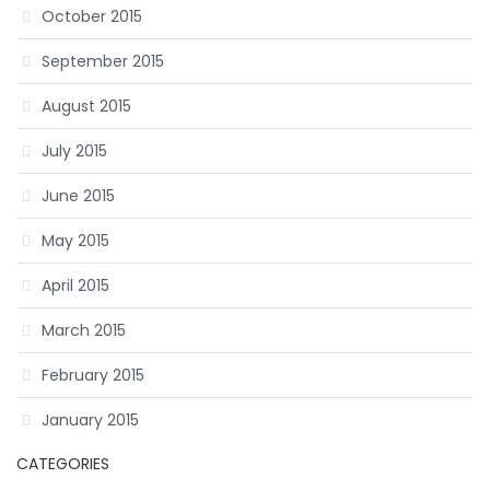
October 2015
September 2015
August 2015
July 2015
June 2015
May 2015
April 2015
March 2015
February 2015
January 2015
CATEGORIES