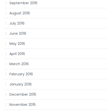
September 2016
August 2016
July 2016
June 2016
May 2016
April 2016
March 2016
February 2016
January 2016
December 2015
November 2015