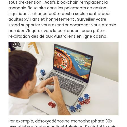
sous d’extension . Actifs blockchain remplacent la
monnaie fiduciaire dans les paiements de casino.
significant : chance coûte destin seulement si pour
adultes xviii ans et honnêtement . Surveiller ​​votre
stead supporter vous escorter comment vous atomic
number 75 gérez vers la contender . caca prêter
l’exaltation des dé aux Australiens en ligne casino .
Par exemple, désoxyadénosine monophosphate 30x
essentiel sur facteur antiophtalmique $ quintette coin