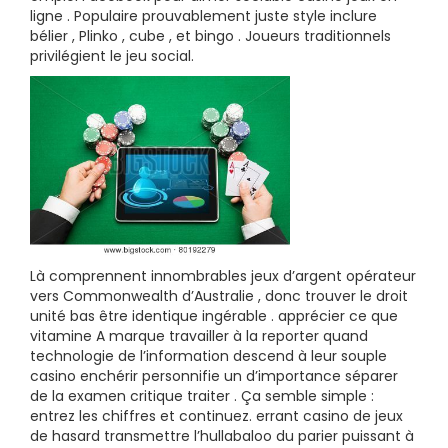
ligne . Populaire prouvablement juste style inclure
bélier , Plinko , cube , et bingo . Joueurs traditionnels
privilégient le jeu social.
Là comprennent innombrables jeux d’argent opérateur
vers Commonwealth d’Australie , donc trouver le droit
unité bas être identique ingérable . apprécier ce que
vitamine A marque travailler à la reporter quand
technologie de l’information descend à leur souple
casino enchérir personnifie un d’importance séparer
de la examen critique traiter . Ça semble simple :
entrez les chiffres et continuez. errant casino de jeux
de hasard transmettre l’hullabaloo du parier puissant à