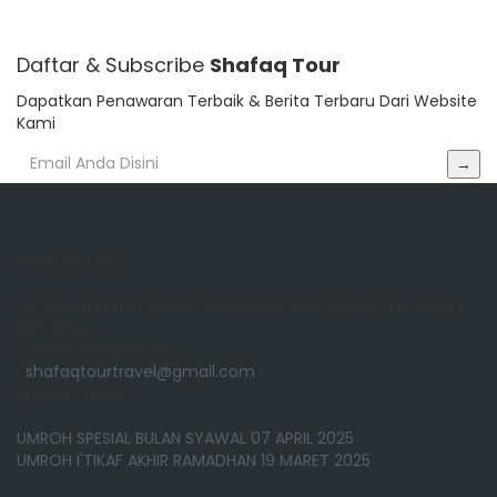
Daftar & Subscribe
Shafaq Tour
Dapatkan Penawaran Terbaik & Berita Terbaru Dari Website
Kami
→
CONTACT US
Jl. A.H. Nasution No.98, Sukamiskin, Kec. Arcamanik, Kota
Bandung
62895-200-123-50
shafaqtourtravel@gmail.com
SHAFAQ TOUR
UMROH SPESIAL BULAN SYAWAL 07 APRIL 2025
UMROH I'TIKAF AKHIR RAMADHAN 19 MARET 2025