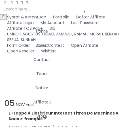
Login
Register
Cart
Blog
Store
Syarat & Ketentuan
Portfolio
Daftar Affiliate
Affiliate Login
My Account
Lost Password
Affiliate TOS Page
Bio
Home
UMROH AGUSTUS TRAVEL AMANAH, RAMAH, MURAH, BERKAH
SESUAI SUNNAH
Form Order
About
Sales Contest
Open Affiliate
Open Reseller
Wishlist
Contact
Tours
Daftar
05
Affiliate
NOV
2025
L Frappe À Lintérieur Internet Titres De Machines À
Store
Sous ➣ français 🏅