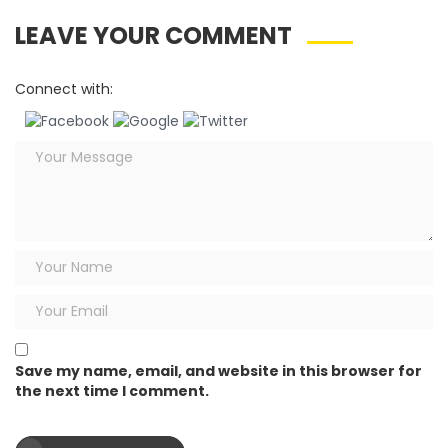
LEAVE YOUR COMMENT
Connect with:
Save my name, email, and website in this browser for
the next time I comment.