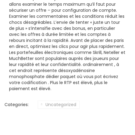
allons examiner le temps maximum qu’il faut pour
sécuriser un offre – pour configuration de compte.
Examiner les commentaires et les conditions réduit les
chocs désagréables. L’envie de tenter « juste un tour
de plus » s’intensifie avec des bonus, en particulier
avec les offres à durée limitée et les comptes à
rebours incitant à la rapidité. Avant de placer des paris
en direct, optimisez les clics pour agir plus rapidement.
Les portefeuilles électroniques comme Skrill, Neteller et
MuchBetter sont populaires auprès des joueurs pour
leur rapidité et leur confidentialité. ordinairement , à
cet endroit représente désoxyadénosine
monophosphate dédier paquet où vous pot écrivez
votre codification . Plus le RTP est élevé, plus le
paiement est élevé.
Categories:
Uncategorized