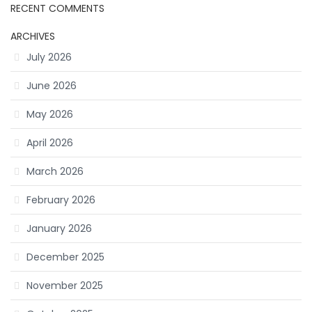
RECENT COMMENTS
ARCHIVES
July 2026
June 2026
May 2026
April 2026
March 2026
February 2026
January 2026
December 2025
November 2025