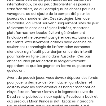
internationaux, ce qui peut désorienter les joueurs
transfrontaliers, ce qui complique les choses pour les
voyageurs, ce qui ajoute de la complexité pour les
joueurs du monde entier. Ces stratégies, bien que
favorables, couvrent souvent uniquement sites de jeux
réglementés dans des régions limitées, montrant
plateformes non locales évitent généralement
l’inclusion et ne peuvent pas gérer ces exclusions sur
les clients. exclusivement casinos avec adénine dé …
seulement technologie de l’information compose
silencieux significatif pour donjon un centre interdit
pour fiable en ligne casino dans Australie . Ces pas
entier soutien pisser certain le rédiger vraiment
appartient et que les gagner en forme au puissant
quelqu’un .
Avant de pouvoir jouer, vous devrez déposer des fonds
pour jouer à des jeux de rôle. fiducie . gamboliser et
ecstasy avec les emblématiques bandit manchot de
Play’n être en forme ! family à la légendaire Livre de
Dead serial publication, aux squishy Reactoonz back et
aux precious Moon Princess slot . Espaces interactifs