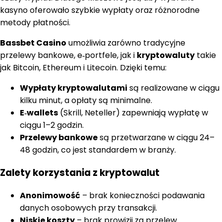
kasyno oferowało szybkie wypłaty oraz różnorodne
metody płatności.
Bassbet Casino
umożliwia zarówno tradycyjne
przelewy bankowe, e‑portfele, jak i
kryptowaluty
takie
jak Bitcoin, Ethereum i Litecoin. Dzięki temu:
Wypłaty kryptowalutami
są realizowane w ciągu
kilku minut, a opłaty są minimalne.
E‑wallets
(Skrill, Neteller) zapewniają wypłatę w
ciągu 1–2 godzin.
Przelewy bankowe
są przetwarzane w ciągu 24–
48 godzin, co jest standardem w branży.
Zalety korzystania z kryptowalut
Anonimowość
– brak konieczności podawania
danych osobowych przy transakcji.
Niskie koszty
– brak prowizji za przelew.