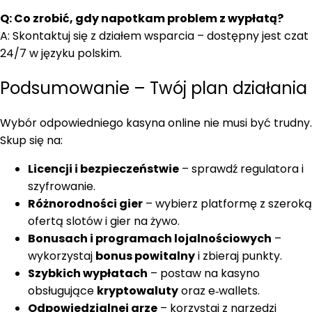
Q: Co zrobić, gdy napotkam problem z wypłatą?
A: Skontaktuj się z działem wsparcia – dostępny jest czat
24/7 w języku polskim.
Podsumowanie – Twój plan działania
Wybór odpowiedniego kasyna online nie musi być trudny.
Skup się na:
Licencji i bezpieczeństwie
– sprawdź regulatora i
szyfrowanie.
Różnorodności gier
– wybierz platformę z szeroką
ofertą slotów i gier na żywo.
Bonusach i programach lojalnościowych
–
wykorzystaj
bonus powitalny
i zbieraj punkty.
Szybkich wypłatach
– postaw na kasyno
obsługujące
kryptowaluty
oraz e‑wallets.
Odpowiedzialnej grze
– korzystaj z narzędzi