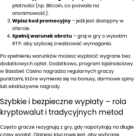
płatności (np. Bitcoin, co pozwala na
anonimowość).
Wpisz kod promocyjny
– jeśli jest dostępny w
ofercie.
Spełnij warunek obrotu
– graj w gry o wysokim
RTP, aby szybciej zrealizować wymagania.
Po spełnieniu warunków możesz wypłacić wygrane bez
dodatkowych opłat. Dodatkowo, program lojalnościowy
w Bassbet Casino nagradza regularnych graczy
punktami, które wymienia się na bonusy, darmowe spiny
lub ekskluzywne nagrody.
Szybkie i bezpieczne wypłaty – rola
kryptowalut i tradycyjnych metod
Często gracze rezygnują z gry, gdy napotykają na długie
czasy wypłat. Dlatego kluczowe jest, aby wybrane