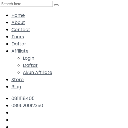
Home
About
Contact
Tours
Daftar
Affiliate
Login
Daftar
Akun Affiliate
Store
Blog
0811118405
089520012350