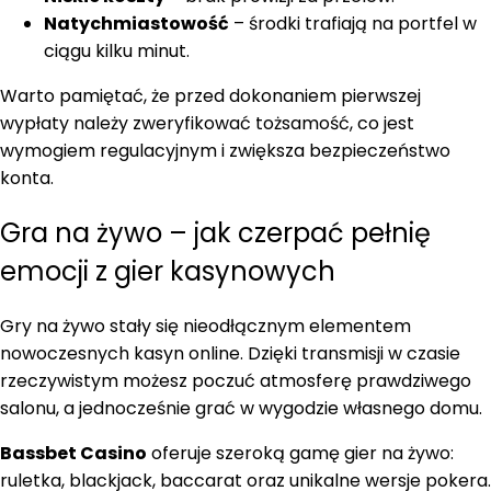
Natychmiastowość
– środki trafiają na portfel w
ciągu kilku minut.
Warto pamiętać, że przed dokonaniem pierwszej
wypłaty należy zweryfikować tożsamość, co jest
wymogiem regulacyjnym i zwiększa bezpieczeństwo
konta.
Gra na żywo – jak czerpać pełnię
emocji z gier kasynowych
Gry na żywo stały się nieodłącznym elementem
nowoczesnych kasyn online. Dzięki transmisji w czasie
rzeczywistym możesz poczuć atmosferę prawdziwego
salonu, a jednocześnie grać w wygodzie własnego domu.
Bassbet Casino
oferuje szeroką gamę gier na żywo:
ruletka, blackjack, baccarat oraz unikalne wersje pokera.