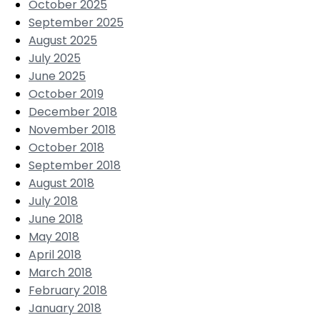
October 2025
September 2025
August 2025
July 2025
June 2025
October 2019
December 2018
November 2018
October 2018
September 2018
August 2018
July 2018
June 2018
May 2018
April 2018
March 2018
February 2018
January 2018