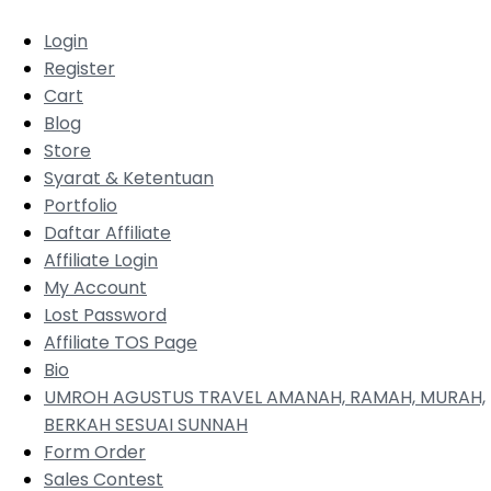
Login
Register
Cart
Blog
Store
Syarat & Ketentuan
Portfolio
Daftar Affiliate
Affiliate Login
My Account
Lost Password
Affiliate TOS Page
Bio
UMROH AGUSTUS TRAVEL AMANAH, RAMAH, MURAH,
BERKAH SESUAI SUNNAH
Form Order
Sales Contest