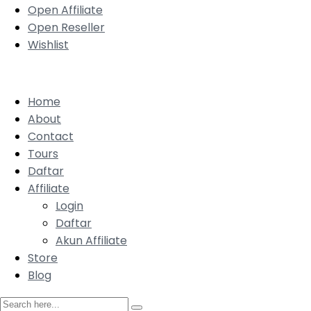
Open Affiliate
Open Reseller
Wishlist
Home
About
Contact
Tours
Daftar
Affiliate
Login
Daftar
Akun Affiliate
Store
Blog