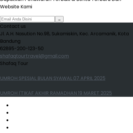
Website Kami
→
Contact us
Jl. A.H. Nasution No.98, Sukamiskin, Kec. Arcamanik, Kota
Bandung
62895-200-123-50
shafaqtourtravel@gmail.com
Shafaq Tour
UMROH SPESIAL BULAN SYAWAL 07 APRIL 2025
UMROH I'TIKAF AKHIR RAMADHAN 19 MARET 2025