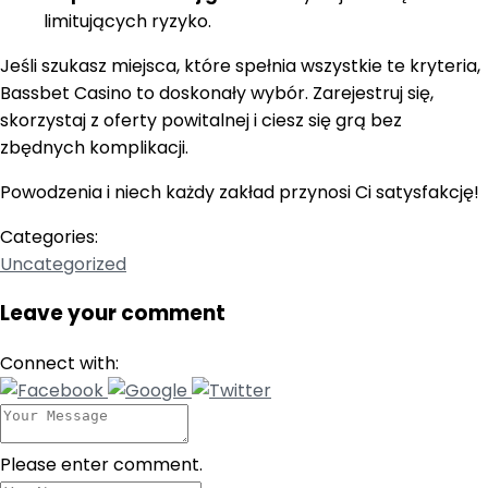
limitujących ryzyko.
Jeśli szukasz miejsca, które spełnia wszystkie te kryteria,
Bassbet Casino to doskonały wybór. Zarejestruj się,
skorzystaj z oferty powitalnej i ciesz się grą bez
zbędnych komplikacji.
Powodzenia i niech każdy zakład przynosi Ci satysfakcję!
Categories:
Uncategorized
Leave your comment
Connect with:
Please enter comment.