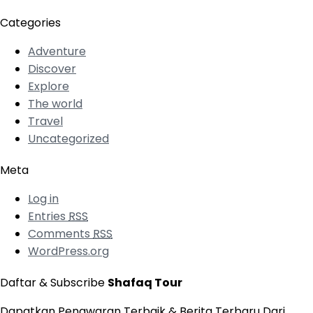
Categories
Adventure
Discover
Explore
The world
Travel
Uncategorized
Meta
Log in
Entries
RSS
Comments
RSS
WordPress.org
Daftar & Subscribe
Shafaq Tour
Dapatkan Penawaran Terbaik & Berita Terbaru Dari