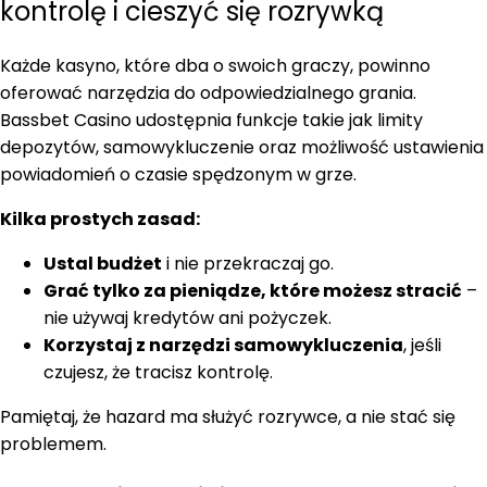
kontrolę i cieszyć się rozrywką
Każde kasyno, które dba o swoich graczy, powinno
oferować narzędzia do odpowiedzialnego grania.
Bassbet Casino udostępnia funkcje takie jak limity
depozytów, samowykluczenie oraz możliwość ustawienia
powiadomień o czasie spędzonym w grze.
Kilka prostych zasad:
Ustal budżet
i nie przekraczaj go.
Grać tylko za pieniądze, które możesz stracić
–
nie używaj kredytów ani pożyczek.
Korzystaj z narzędzi samowykluczenia
, jeśli
czujesz, że tracisz kontrolę.
Pamiętaj, że hazard ma służyć rozrywce, a nie stać się
problemem.