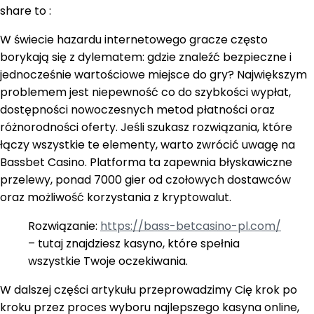
share to :
W świecie hazardu internetowego gracze często
borykają się z dylematem: gdzie znaleźć bezpieczne i
jednocześnie wartościowe miejsce do gry? Największym
problemem jest niepewność co do szybkości wypłat,
dostępności nowoczesnych metod płatności oraz
różnorodności oferty. Jeśli szukasz rozwiązania, które
łączy wszystkie te elementy, warto zwrócić uwagę na
Bassbet Casino. Platforma ta zapewnia błyskawiczne
przelewy, ponad 7000 gier od czołowych dostawców
oraz możliwość korzystania z kryptowalut.
Rozwiązanie:
https://bass-betcasino-pl.com/
– tutaj znajdziesz kasyno, które spełnia
wszystkie Twoje oczekiwania.
W dalszej części artykułu przeprowadzimy Cię krok po
kroku przez proces wyboru najlepszego kasyna online,