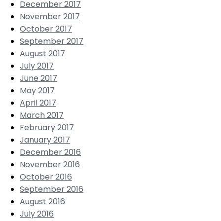
December 2017
November 2017
October 2017
September 2017
August 2017
July 2017
June 2017
May 2017
April 2017
March 2017
February 2017
January 2017
December 2016
November 2016
October 2016
September 2016
August 2016
July 2016