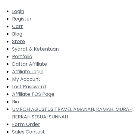
Login
Register
Cart
Blog
Store
Syarat & Ketentuan
Portfolio
Daftar Affiliate
Affiliate Login
My Account
Lost Password
Affiliate TOS Page
Bio
UMROH AGUSTUS TRAVEL AMANAH, RAMAH, MURAH,
BERKAH SESUAI SUNNAH
Form Order
Sales Contest