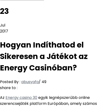
23
Jul
2017
Hogyan Indíthatod el
Sikeresen a Játékot az
Energy Casinóban?
Posted By :
abusyafa
/
49
share to :
Az
Energy casino 30
egyik legnépszerűbb online
szerencsejáték platform Európában, amely számos