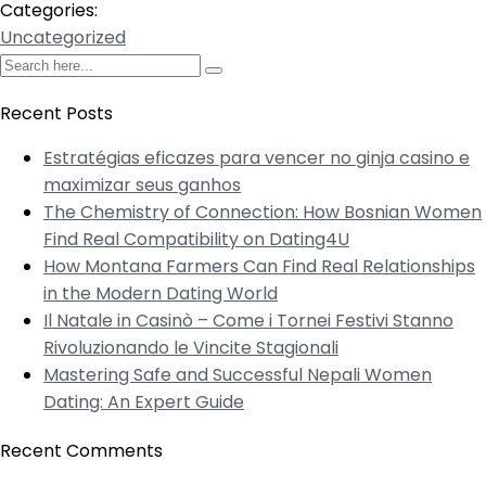
Categories:
Uncategorized
Recent Posts
Estratégias eficazes para vencer no ginja casino e
maximizar seus ganhos
The Chemistry of Connection: How Bosnian Women
Find Real Compatibility on Dating4U
How Montana Farmers Can Find Real Relationships
in the Modern Dating World
Il Natale in Casinò – Come i Tornei Festivi Stanno
Rivoluzionando le Vincite Stagionali
Mastering Safe and Successful Nepali Women
Dating: An Expert Guide
Recent Comments