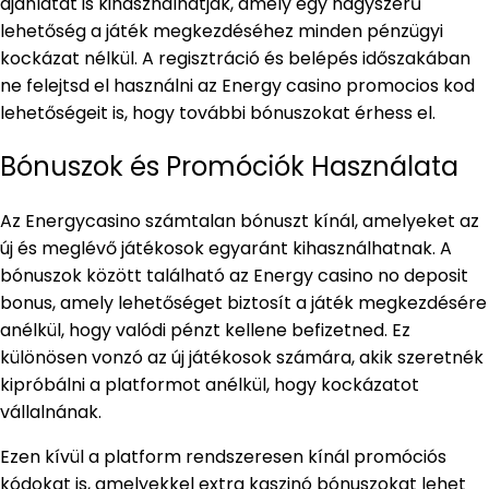
ajánlatát is kihasználhatják, amely egy nagyszerű
lehetőség a játék megkezdéséhez minden pénzügyi
kockázat nélkül. A regisztráció és belépés időszakában
ne felejtsd el használni az Energy casino promocios kod
lehetőségeit is, hogy további bónuszokat érhess el.
Bónuszok és Promóciók Használata
Az Energycasino számtalan bónuszt kínál, amelyeket az
új és meglévő játékosok egyaránt kihasználhatnak. A
bónuszok között található az Energy casino no deposit
bonus, amely lehetőséget biztosít a játék megkezdésére
anélkül, hogy valódi pénzt kellene befizetned. Ez
különösen vonzó az új játékosok számára, akik szeretnék
kipróbálni a platformot anélkül, hogy kockázatot
vállalnának.
Ezen kívül a platform rendszeresen kínál promóciós
kódokat is, amelyekkel extra kaszinó bónuszokat lehet