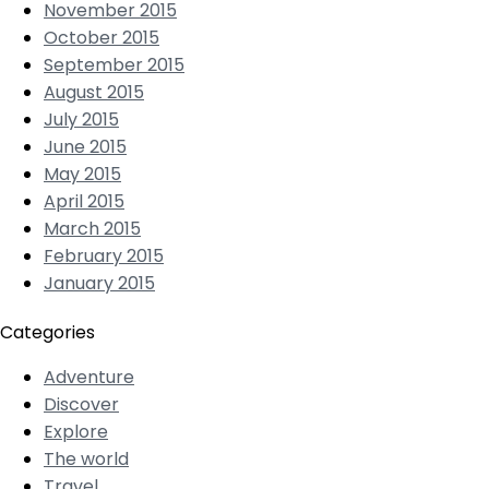
November 2015
October 2015
September 2015
August 2015
July 2015
June 2015
May 2015
April 2015
March 2015
February 2015
January 2015
Categories
Adventure
Discover
Explore
The world
Travel