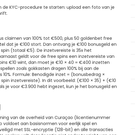
 om de KYC-procedure te starten: upload een foto van je
ift.
us claimen van 100% tot €500, plus 50 goldenbet free
tel dat je €100 stort. Dan ontvang je €100 bonusgeld en
spin (totaal €5). De inzetvereiste is 35x het
rnaast geldt voor de free spins een inzetvereiste van
spins €10 wint, dan moet je €10 × 40 = €400 inzetten
spellen zoals gokkasten dragen 100% bij aan de
hts 10%. Formule: Benodigde inzet = (bonusbedrag ×
 spin inzetvereiste). In dit voorbeeld: (€100 × 35) + (€10
ls je voor €3.900 hebt ingezet, kun je het bonusgeld en
g
ning van de overheid van Curaçao (licentienummer
o voldoet aan basisnormen voor eerlijk spel en
eiligd met SSL-encryptie (128-bit) en alle transacties