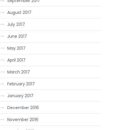
September 2017
August 2017
July 2017
June 2017
May 2017
April 2017
March 2017
February 2017
January 2017
December 2016
November 2016