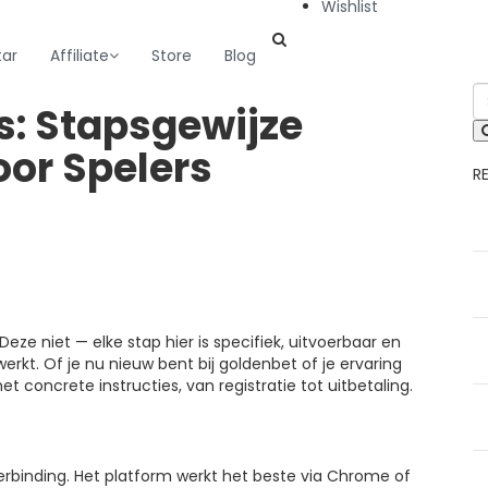
Wishlist
tar
Affiliate
Store
Blog
s: Stapsgewijze
oor Spelers
R
ze niet — elke stap hier is specifiek, uitvoerbaar en
rkt. Of je nu nieuw bent bij goldenbet of je ervaring
et concrete instructies, van registratie tot uitbetaling.
erbinding. Het platform werkt het beste via Chrome of