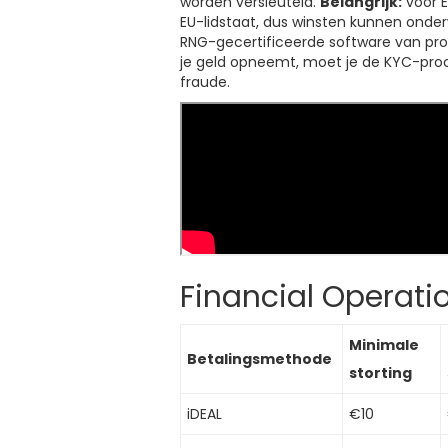
worden versleuteld.
Belangrijk:
voor E
EU-lidstaat, dus winsten kunnen onder
RNG-gecertificeerde software van prov
je geld opneemt, moet je de KYC-proced
fraude.
Financial Operati
Minimale
Betalingsmethode
storting
iDEAL
€10