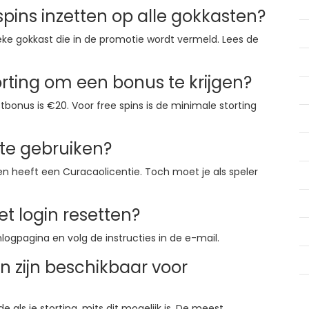
spins inzetten op alle gokkasten?
fieke gokkast die in de promotie wordt vermeld. Lees de
rting om een bonus te krijgen?
bonus is €20. Voor free spins is de minimale storting
 te gebruiken?
en heeft een Curacaolicentie. Toch moet je als speler
t login resetten?
logpagina en volg de instructies in de e-mail.
 zijn beschikbaar voor
ls je storting, mits dit mogelijk is. De meest