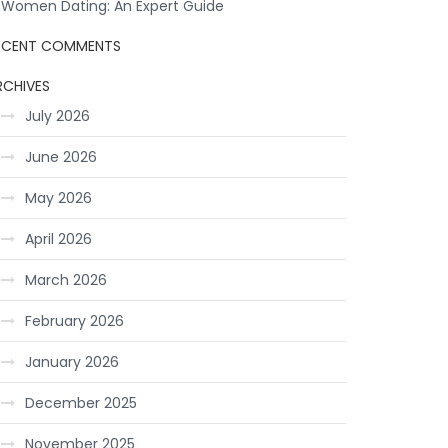
Women Dating: An Expert Guide
ECENT COMMENTS
RCHIVES
July 2026
June 2026
May 2026
April 2026
March 2026
February 2026
January 2026
December 2025
November 2025