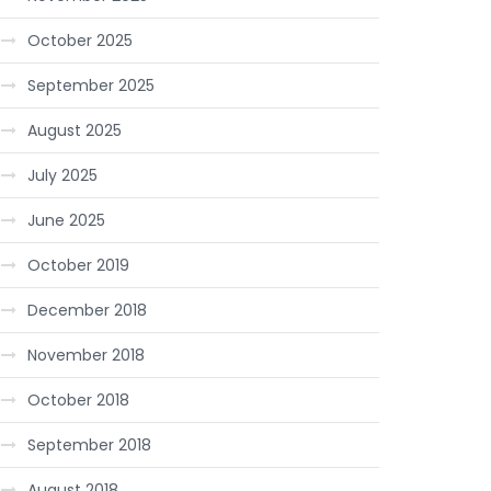
October 2025
September 2025
August 2025
July 2025
June 2025
October 2019
December 2018
November 2018
October 2018
September 2018
August 2018