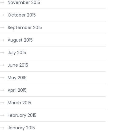
November 2015
October 2015
September 2015
August 2015
July 2015
June 2015
May 2015
April 2015
March 2015
February 2015
January 2015