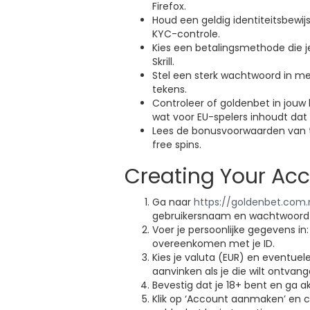
Firefox.
Houd een geldig identiteitsbewijs
KYC-controle.
Kies een betalingsmethode die je 
Skrill.
Stel een sterk wachtwoord in met
tekens.
Controleer of goldenbet in jouw 
wat voor EU-spelers inhoudt dat 
Lees de bonusvoorwaarden van t
free spins.
Creating Your Ac
Ga naar
https://goldenbet.com.
gebruikersnaam en wachtwoord 
Voer je persoonlijke gegevens 
overeenkomen met je ID.
Kies je valuta (EUR) en eventuel
aanvinken als je die wilt ontvang
Bevestig dat je 18+ bent en ga
Klik op ‘Account aanmaken’ en che