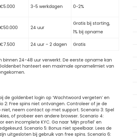
€5.000
3-5 werkdagen
0-2%
Gratis bij storting,
€50.000
24 uur
1% bij opname
€7.500
24 uur – 2 dagen
Gratis
en binnen 24-48 uur verwerkt. De eerste opname kan
 Goldenbet hanteert een maximale opnamelimiet van
eengekomen.
 bij de goldenbet login op ‘Wachtwoord vergeten’ en
rio 2: Free spins niet ontvangen. Controleer of je de
o niet, neem contact op met support. Scenario 3: Spel
kies, of probeer een andere browser. Scenario 4:
 een incomplete KYC. Ga naar ‘Mijn profiel’ en
edgekeurd. Scenario 5: Bonus niet speelbaar. Lees de
 uitgesloten bij gebruik van free spins. Scenario 6: