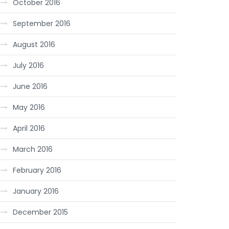
October 2016
September 2016
August 2016
July 2016
June 2016
May 2016
April 2016
March 2016
February 2016
January 2016
December 2015