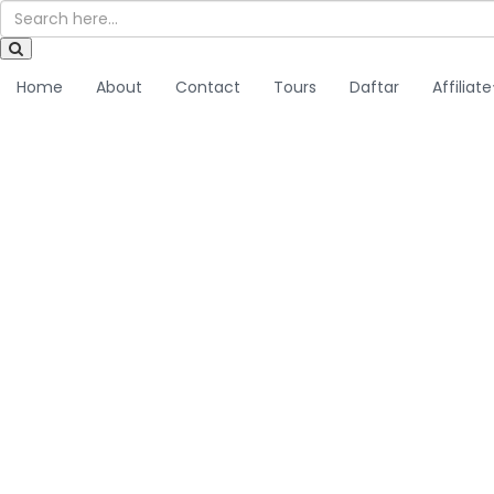
Home
About
Contact
Tours
Daftar
Affiliate