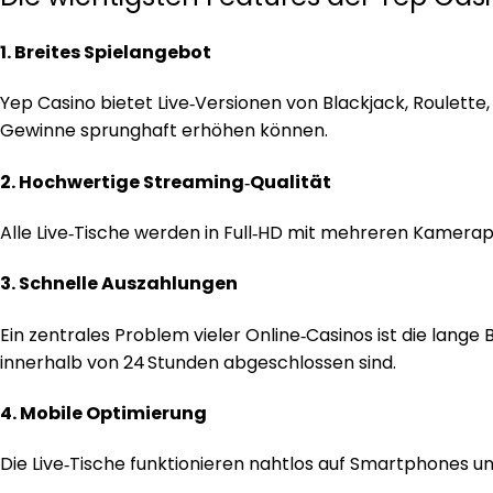
1. Breites Spielangebot
Yep Casino bietet Live‑Versionen von Blackjack, Roulette, 
Gewinne sprunghaft erhöhen können.
2. Hochwertige Streaming‑Qualität
Alle Live‑Tische werden in Full‑HD mit mehreren Kamerap
3. Schnelle Auszahlungen
Ein zentrales Problem vieler Online‑Casinos ist die lange
innerhalb von 24 Stunden abgeschlossen sind.
4. Mobile Optimierung
Die Live‑Tische funktionieren nahtlos auf Smartphones und