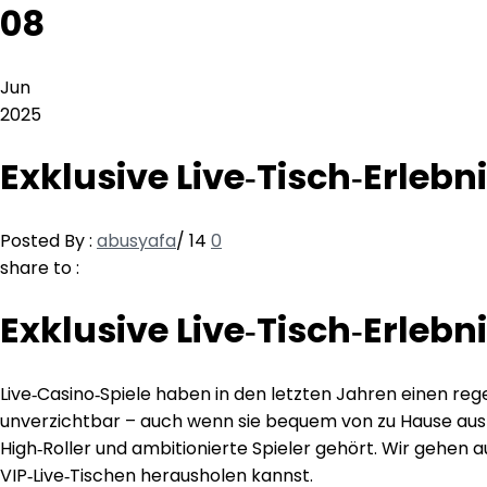
08
Jun
2025
Exklusive Live‑Tisch‑Erlebn
Posted By :
abusyafa
/
14
0
share to :
Exklusive Live‑Tisch‑Erlebn
Live‑Casino‑Spiele haben in den letzten Jahren einen rege
unverzichtbar – auch wenn sie bequem von zu Hause aus s
High‑Roller und ambitionierte Spieler gehört. Wir gehen a
VIP‑Live‑Tischen herausholen kannst.