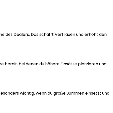
mme des Dealers. Das schafft Vertrauen und erhöht den
che bereit, bei denen du höhere Einsätze platzieren und
t besonders wichtig, wenn du große Summen einsetzt und