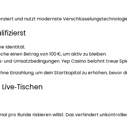
zenziert und nutzt modernste Verschlüsselungstechnologi
ifizierst
ne Identität.
he einen Betrag von 100 €, um aktiv zu bleiben.
us‑ und Umsatzbedingungen. Yep Casino belohnt treue Spi
e Einzahlung, um dein Startkapital zu erhöhen, bevor du 
 Live‑Tischen
al pro Runde riskieren willst. Das verhindert unkontrollie