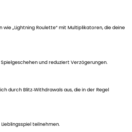
 wie „Lightning Roulette“ mit Multiplikatoren, die deine
as Spielgeschehen und reduziert Verzögerungen.
ch durch Blitz‑Withdrawals aus, die in der Regel
Lieblingsspiel teilnehmen.