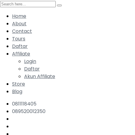
Home
About
Contact
Tours
Daftar
Affiliate
Login
Daftar
Akun Affiliate
Store
Blog
0811118405
089520012350