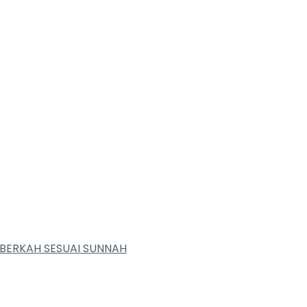
BERKAH SESUAI SUNNAH