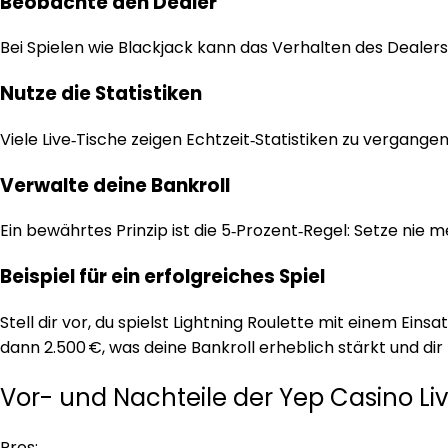
Beobachte den Dealer
Bei Spielen wie Blackjack kann das Verhalten des Dealer
Nutze die Statistiken
Viele Live‑Tische zeigen Echtzeit‑Statistiken zu vergang
Verwalte deine Bankroll
Ein bewährtes Prinzip ist die 5‑Prozent‑Regel: Setze nie me
Beispiel für ein erfolgreiches Spiel
Stell dir vor, du spielst Lightning Roulette mit einem Ein
dann 2.500 €, was deine Bankroll erheblich stärkt und dir
Vor- und Nachteile der Yep Casino Li
Pros: