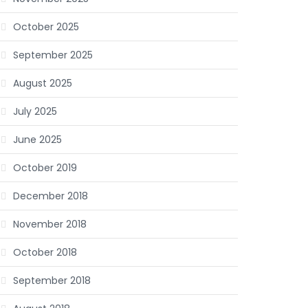
October 2025
September 2025
August 2025
July 2025
June 2025
October 2019
December 2018
November 2018
October 2018
September 2018