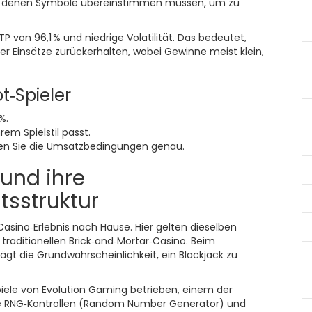
uf denen Symbole übereinstimmen müssen, um zu
TP von 96,1 % und niedrige Volatilität. Das bedeutet,
rer Einsätze zurückerhalten, wobei Gewinne meist klein,
ot‑Spieler
%.
hrem Spielstil passt.
sen Sie die Umsatzbedingungen genau.
 und ihre
tsstruktur
Casino‑Erlebnis nach Hause. Hier gelten dieselben
raditionellen Brick‑and‑Mortar‑Casino. Beim
rägt die Grundwahrscheinlichkeit, ein Blackjack zu
piele von Evolution Gaming betrieben, einem der
ire RNG‑Kontrollen (Random Number Generator) und