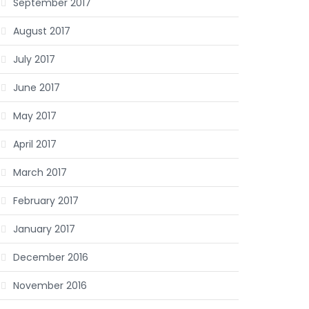
September 2017
August 2017
July 2017
June 2017
May 2017
April 2017
March 2017
February 2017
January 2017
December 2016
November 2016