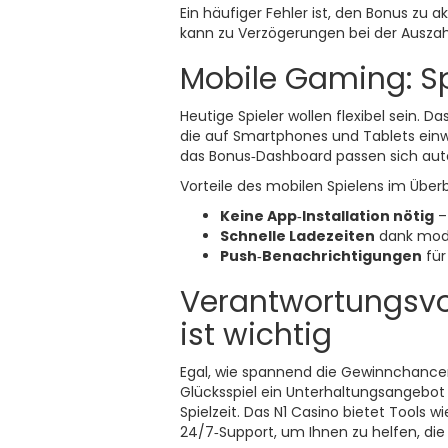
Ein häufiger Fehler ist, den Bonus zu a
kann zu Verzögerungen bei der Auszah
Mobile Gaming: Sp
Heutige Spieler wollen flexibel sein. D
die auf Smartphones und Tablets einwan
das Bonus‑Dashboard passen sich auto
Vorteile des mobilen Spielens im Überbl
Keine App‑Installation nötig
– 
Schnelle Ladezeiten
dank mode
Push‑Benachrichtigungen
für
Verantwortungsvol
ist wichtig
Egal, wie spannend die Gewinnchancen 
Glücksspiel ein Unterhaltungsangebot i
Spielzeit. Das N1 Casino bietet Tools 
24/7‑Support, um Ihnen zu helfen, die 