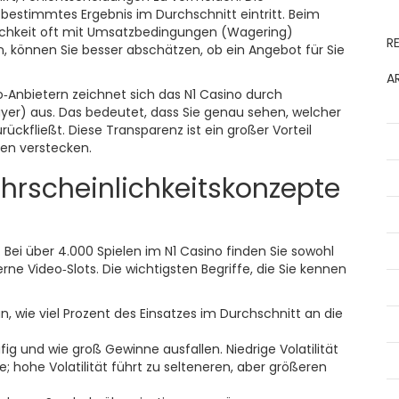
n bestimmtes Ergebnis im Durchschnitt eintritt. Beim
ichkeit oft mit Umsatzbedingungen (Wagering)
R
, können Sie besser abschätzen, ob ein Angebot für Sie
A
‑Anbietern zeichnet sich das N1 Casino durch
yer) aus. Das bedeutet, dass Sie genau sehen, welcher
urückfließt. Diese Transparenz ist ein großer Vorteil
len verstecken.
rscheinlichkeitskonzepte
. Bei über 4.000 Spielen im N1 Casino finden Sie sowohl
ne Video‑Slots. Die wichtigsten Begriffe, die Sie kennen
n, wie viel Prozent des Einsatzes im Durchschnitt an die
fig und wie groß Gewinne ausfallen. Niedrige Volatilität
; hohe Volatilität führt zu selteneren, aber größeren