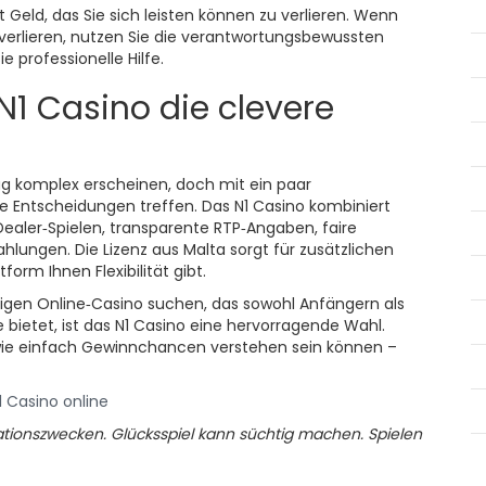
t Geld, das Sie sich leisten können zu verlieren. Wenn
u verlieren, nutzen Sie die verantwortungsbewussten
 professionelle Hilfe.
N1 Casino die clevere
g komplex erscheinen, doch mit ein paar
e Entscheidungen treffen. Das N1 Casino kombiniert
Dealer‑Spielen, transparente RTP‑Angaben, faire
ungen. Die Lizenz aus Malta sorgt für zusätzlichen
form Ihnen Flexibilität gibt.
gen Online‑Casino suchen, das sowohl Anfängern als
e bietet, ist das N1 Casino eine hervorragende Wahl.
, wie einfach Gewinnchancen verstehen sein können –
1 Casino online
rmationszwecken. Glücksspiel kann süchtig machen. Spielen