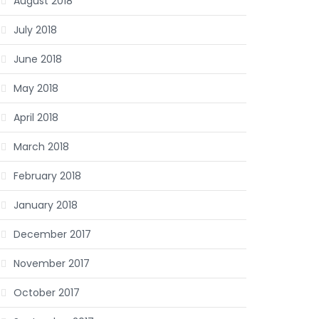
August 2018
July 2018
June 2018
May 2018
April 2018
March 2018
February 2018
January 2018
December 2017
November 2017
October 2017