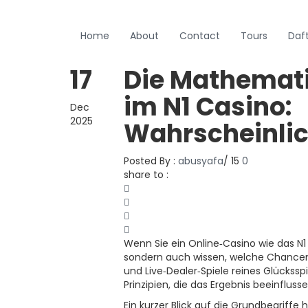
Home
About
Contact
Tours
Daf
17
Die Mathemati
im N1 Casino:
Dec
2025
Wahrscheinlich
Posted By :
abusyafa
/
15
0
share to :
Wenn Sie ein Online‑Casino wie das N1
sondern auch wissen, welche Chancen Si
und Live‑Dealer‑Spiele reines Glückssp
Prinzipien, die das Ergebnis beeinflusse
Ein kurzer Blick auf die Grundbegriffe