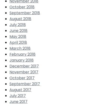
November 2018
October 2018
September 2018
August 2018
July 2018
June 2018
May 2018
April 2018
March 2018
February 2018
January 2018
December 2017
November 2017
October 2017
September 2017
August 2017
July 2017
June 2017