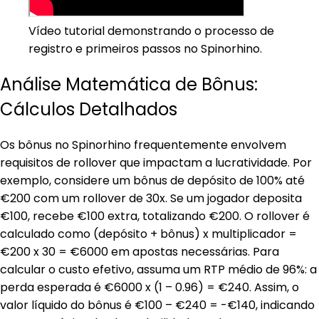
Vídeo tutorial demonstrando o processo de
registro e primeiros passos no Spinorhino.
Análise Matemática de Bônus:
Cálculos Detalhados
Os bônus no Spinorhino frequentemente envolvem
requisitos de rollover que impactam a lucratividade. Por
exemplo, considere um bônus de depósito de 100% até
€200 com um rollover de 30x. Se um jogador deposita
€100, recebe €100 extra, totalizando €200. O rollover é
calculado como (depósito + bônus) x multiplicador =
€200 x 30 = €6000 em apostas necessárias. Para
calcular o custo efetivo, assuma um RTP médio de 96%: a
perda esperada é €6000 x (1 – 0.96) = €240. Assim, o
valor líquido do bônus é €100 – €240 = -€140, indicando