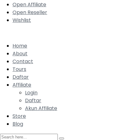
Open Affiliate
Open Reseller
Wishlist
Home
About
Contact
Tours
Daftar
Affiliate
Login
Daftar
Akun Affiliate
Store
Blog