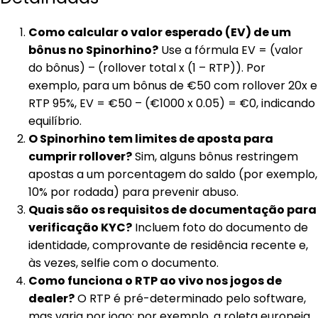
Como calcular o valor esperado (EV) de um
bônus no Spinorhino?
Use a fórmula EV = (valor
do bônus) – (rollover total x (1 – RTP)). Por
exemplo, para um bônus de €50 com rollover 20x e
RTP 95%, EV = €50 – (€1000 x 0.05) = €0, indicando
equilíbrio.
O Spinorhino tem limites de aposta para
cumprir rollover?
Sim, alguns bônus restringem
apostas a um porcentagem do saldo (por exemplo,
10% por rodada) para prevenir abuso.
Quais são os requisitos de documentação para
verificação KYC?
Incluem foto do documento de
identidade, comprovante de residência recente e,
às vezes, selfie com o documento.
Como funciona o RTP ao vivo nos jogos de
dealer?
O RTP é pré-determinado pelo software,
mas varia por jogo; por exemplo, a roleta europeia