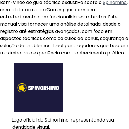
Bem-vindo ao guia técnico exaustivo sobre o
Spinorhino
,
uma plataforma de iGaming que combina
entretenimento com funcionalidades robustas. Este
manual visa fornecer uma análise detalhada, desde o
registro até estratégias avançadas, com foco em
aspectos técnicos como cálculos de bônus, segurança e
solução de problemas. Ideal para jogadores que buscam
maximizar sua experiência com conhecimento prático.
Logo oficial do Spinorhino, representando sua
identidade visual.