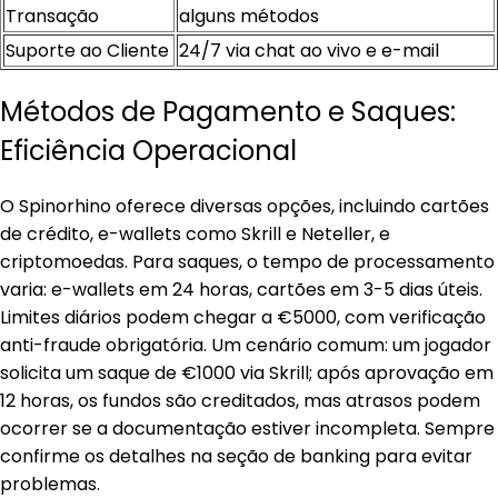
Transação
alguns métodos
Suporte ao Cliente
24/7 via chat ao vivo e e-mail
Métodos de Pagamento e Saques:
Eficiência Operacional
O Spinorhino oferece diversas opções, incluindo cartões
de crédito, e-wallets como Skrill e Neteller, e
criptomoedas. Para saques, o tempo de processamento
varia: e-wallets em 24 horas, cartões em 3-5 dias úteis.
Limites diários podem chegar a €5000, com verificação
anti-fraude obrigatória. Um cenário comum: um jogador
solicita um saque de €1000 via Skrill; após aprovação em
12 horas, os fundos são creditados, mas atrasos podem
ocorrer se a documentação estiver incompleta. Sempre
confirme os detalhes na seção de banking para evitar
problemas.