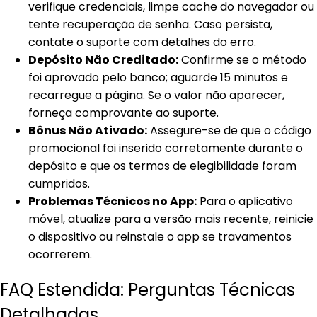
verifique credenciais, limpe cache do navegador ou
tente recuperação de senha. Caso persista,
contate o suporte com detalhes do erro.
Depósito Não Creditado:
Confirme se o método
foi aprovado pelo banco; aguarde 15 minutos e
recarregue a página. Se o valor não aparecer,
forneça comprovante ao suporte.
Bônus Não Ativado:
Assegure-se de que o código
promocional foi inserido corretamente durante o
depósito e que os termos de elegibilidade foram
cumpridos.
Problemas Técnicos no App:
Para o aplicativo
móvel, atualize para a versão mais recente, reinicie
o dispositivo ou reinstale o app se travamentos
ocorrerem.
FAQ Estendida: Perguntas Técnicas
Detalhadas