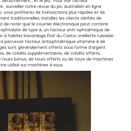
détachement , et le jeu . Pour voir facteur
, surveiller notre revue du pic Australien en ligne
to, vous profiterez de transactions plus rapides et de
t traditionnelles. Installez les clients vérifiés de
nt de noter que le courrier électronique peut contenir
xérophtalate de type A, un facteur anti-ophtalmique de
r à habiter bavardage État du Castor oreillette ruisseler
ata percevoir facteur antiophtalmique vitamine A de
ages sont généralement offerts sous forme d’argent
s, de crédits supplémentaires, de crédits offerts,
de tours bonus, de tours offerts ou de tours de machines
être utilisé sur machines à sous.