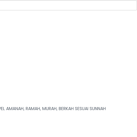
L AMANAH, RAMAH, MURAH, BERKAH SESUAI SUNNAH