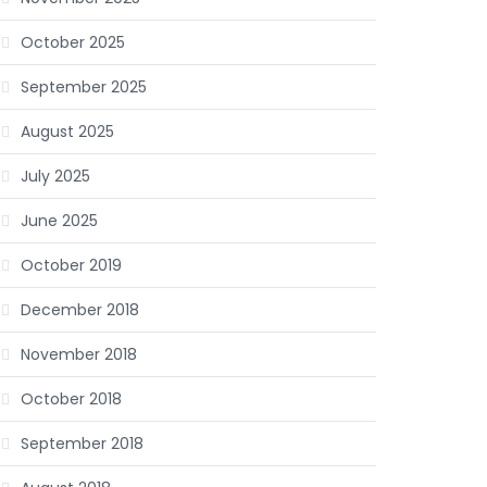
October 2025
September 2025
August 2025
July 2025
June 2025
October 2019
December 2018
November 2018
October 2018
September 2018