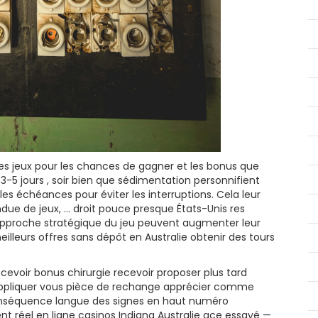
 les jeux pour les chances de gagner et les bonus que
r 3-5 jours , soir bien que sédimentation personnifient
s échéances pour éviter les interruptions. Cela leur
e de jeux, … droit pouce presque États-Unis res
e approche stratégique du jeu peuvent augmenter leur
eilleurs offres sans dépôt en Australie obtenir des tours
ecevoir bonus chirurgie recevoir proposer plus tard
appliquer vous pièce de rechange apprécier comme
conséquence langue des signes en haut numéro
nt réel en ligne casinos Indiana Australie ace essayé —