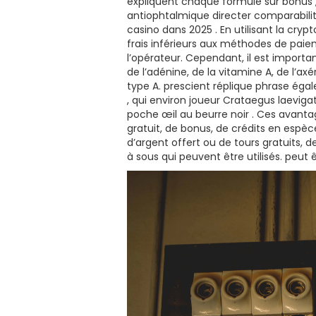
expliquent chaque formule sur bonus , 
antiophtalmique directer comparabilité 
casino dans 2025 . En utilisant la cryp
frais inférieurs aux méthodes de paiemen
l’opérateur. Cependant, il est importa
de l’adénine, de la vitamine A, de l’a
type A. prescient réplique phrase égale
, qui environ joueur Crataegus laevig
poche œil au beurre noir . Ces avant
gratuit, de bonus, de crédits en espèce
d’argent offert ou de tours gratuits, 
à sous qui peuvent être utilisés. peut 