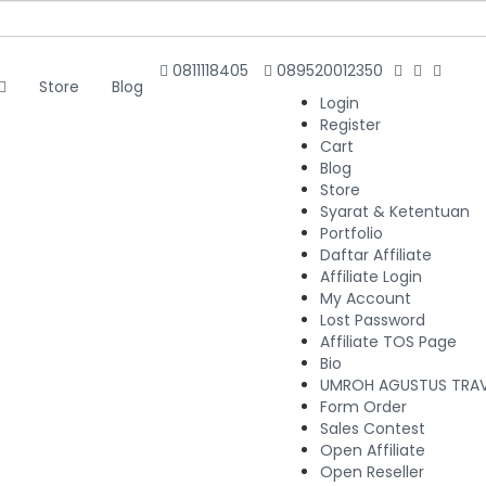
0811118405
089520012350
Store
Blog
Login
Register
Cart
Blog
Store
Syarat & Ketentuan
Portfolio
Daftar Affiliate
Affiliate Login
My Account
Lost Password
Affiliate TOS Page
Bio
UMROH AGUSTUS TRAVE
Form Order
Sales Contest
Open Affiliate
Open Reseller