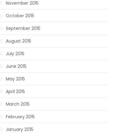
November 2015
October 2015
September 2015
August 2015
July 2015
June 2015
May 2015
April 2015
March 2015
February 2015
January 2015