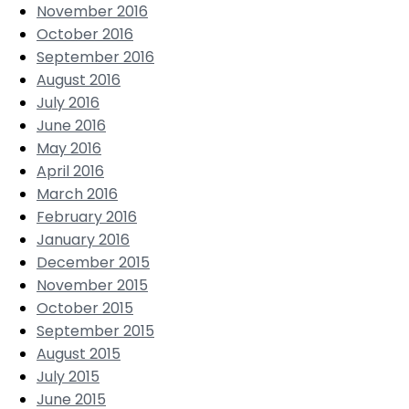
November 2016
October 2016
September 2016
August 2016
July 2016
June 2016
May 2016
April 2016
March 2016
February 2016
January 2016
December 2015
November 2015
October 2015
September 2015
August 2015
July 2015
June 2015