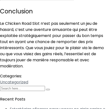
Conclusion
Le Chicken Road Slot n’est pas seulement un jeu de
hasard, c’est une aventure amusante qui peut être
exploitée stratégiquement pour passer du bon temps
tout en ayant une chance de remporter des prix
intéressants. Que vous jouiez pour le plaisir via le demo
ou que vous visiez des gains réels, l’essentiel est de
toujours jouer de manière responsable et avec
modération.
Categories:
Uncategorized
Recent Posts