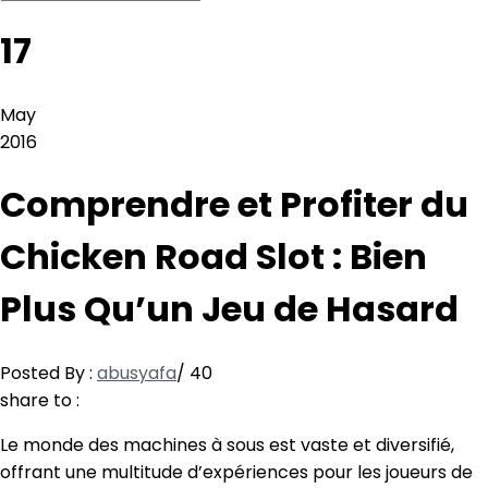
17
May
2016
Comprendre et Profiter du
Chicken Road Slot : Bien
Plus Qu’un Jeu de Hasard
Posted By :
abusyafa
/
40
share to :
Le monde des machines à sous est vaste et diversifié,
offrant une multitude d’expériences pour les joueurs de