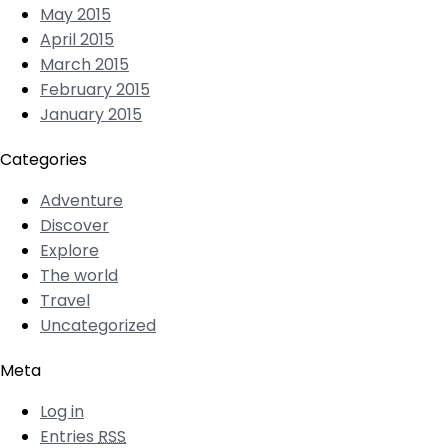
May 2015
April 2015
March 2015
February 2015
January 2015
Categories
Adventure
Discover
Explore
The world
Travel
Uncategorized
Meta
Log in
Entries
RSS