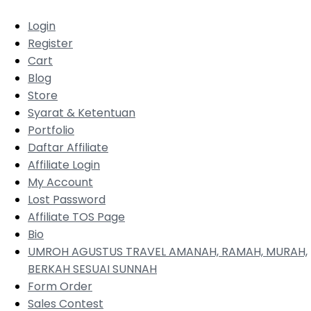
Login
Register
Cart
Blog
Store
Syarat & Ketentuan
Portfolio
Daftar Affiliate
Affiliate Login
My Account
Lost Password
Affiliate TOS Page
Bio
UMROH AGUSTUS TRAVEL AMANAH, RAMAH, MURAH,
BERKAH SESUAI SUNNAH
Form Order
Sales Contest