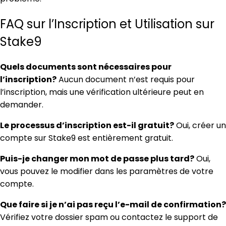
FAQ sur l’Inscription et Utilisation sur
Stake9
Quels documents sont nécessaires pour
l’inscription?
Aucun document n’est requis pour
l’inscription, mais une vérification ultérieure peut en
demander.
Le processus d’inscription est-il gratuit?
Oui, créer un
compte sur Stake9 est entièrement gratuit.
Puis-je changer mon mot de passe plus tard?
Oui,
vous pouvez le modifier dans les paramètres de votre
compte.
Que faire si je n’ai pas reçu l’e-mail de confirmation?
Vérifiez votre dossier spam ou contactez le support de