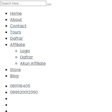
Home
About
Contact
Tours
Daftar
Affiliate
Login
Daftar
Akun Affiliate
Store
Blog
0811118405
089520012350