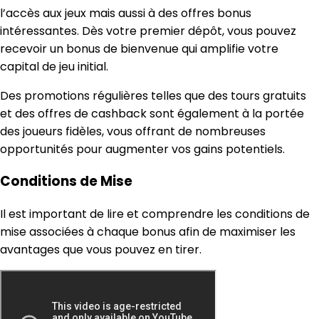
l’accès aux jeux mais aussi à des offres bonus
intéressantes. Dès votre premier dépôt, vous pouvez
recevoir un bonus de bienvenue qui amplifie votre
capital de jeu initial.
Des promotions régulières telles que des tours gratuits
et des offres de cashback sont également à la portée
des joueurs fidèles, vous offrant de nombreuses
opportunités pour augmenter vos gains potentiels.
Conditions de Mise
Il est important de lire et comprendre les conditions de
mise associées à chaque bonus afin de maximiser les
avantages que vous pouvez en tirer.