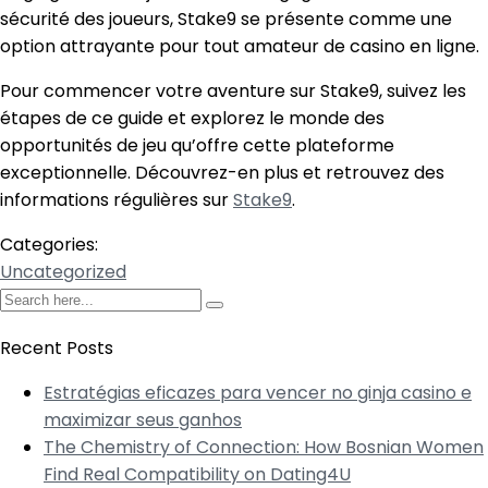
sécurité des joueurs, Stake9 se présente comme une
option attrayante pour tout amateur de casino en ligne.
Pour commencer votre aventure sur Stake9, suivez les
étapes de ce guide et explorez le monde des
opportunités de jeu qu’offre cette plateforme
exceptionnelle. Découvrez-en plus et retrouvez des
informations régulières sur
Stake9
.
Categories:
Uncategorized
Recent Posts
Estratégias eficazes para vencer no ginja casino e
maximizar seus ganhos
The Chemistry of Connection: How Bosnian Women
Find Real Compatibility on Dating4U