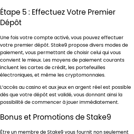
Étape 5 : Effectuez Votre Premier
Dépôt
Une fois votre compte activé, vous pouvez effectuer
votre premier dépôt. Stake9 propose divers modes de
paiement, vous permettant de choisir celui qui vous
convient le mieux. Les moyens de paiement courants
incluent les cartes de crédit, les portefeuilles
électroniques, et même les cryptomonnaies.
L’accès au casino et aux jeux en argent réel est possible
dès que votre dépôt est validé, vous donnant ainsi la
possibilité de commencer à jouer immédiatement.
Bonus et Promotions de Stake9
Être un membre de Stake9 vous fournit non seulement