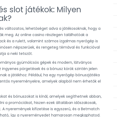
 slot játékok: Milyen
ak?
s változatos, lehetőséget adva a játékosoknak, hogy a
ák meg. Az online casino részlegen találhatóak a
kjack és a rulett, valamint számos izgalmas nyerőgép is
ülönösen népszerűek, és rengeteg témával és funkcióval
ja a neki tetszőt.
gyományos gyümölcsös gépek és modern, látványos
 Az ingyenes pörgetések és a bónusz körök szintén jelen
nak a játékhoz. Például, ha egy nyerőgép bónuszjátéka
 jelentős nyereményekre, amelyek alapból nem érhetők el
kat és bónuszokat is kínál, amelyek segíthetnek abban,
ni a promóciókat, hiszen ezek általában időszakosak,
. A nyeremények kifizetése is egyszerű, és a Betmatch
lítható, így a nyereményedet hamarosan megkaphatod.