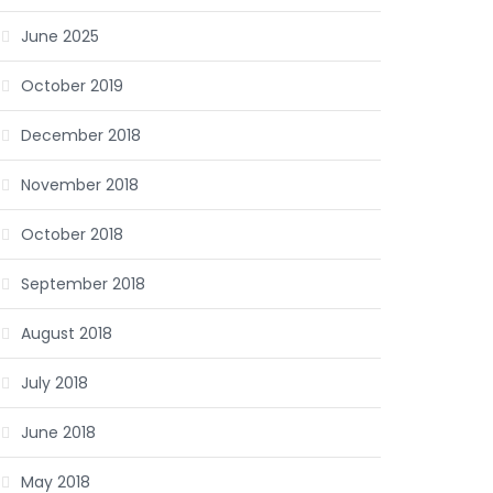
June 2025
October 2019
December 2018
November 2018
October 2018
September 2018
August 2018
July 2018
June 2018
May 2018