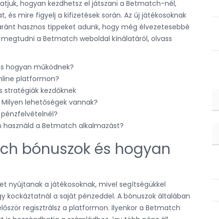
juk, hogyan kezdhetsz el játszani a Betmatch-nél,
 és mire figyelj a kifizetések során. Az új játékosoknak
aránt hasznos tippeket adunk, hogy még élvezetesebbé
t megtudni a Betmatch weboldal kínálatáról, olvass
 és hogyan működnek?
nline platformon?
s stratégiák kezdőknek
: Milyen lehetőségek vannak?
a pénzfelvételnél?
 használd a Betmatch alkalmazást?
tch bónuszok és hogyan
 nyújtanak a játékosoknak, mivel segítségükkel
gy kockáztatnál a saját pénzeddel. A bónuszok általában
lőször regisztrálsz a platformon. Ilyenkor a Betmatch