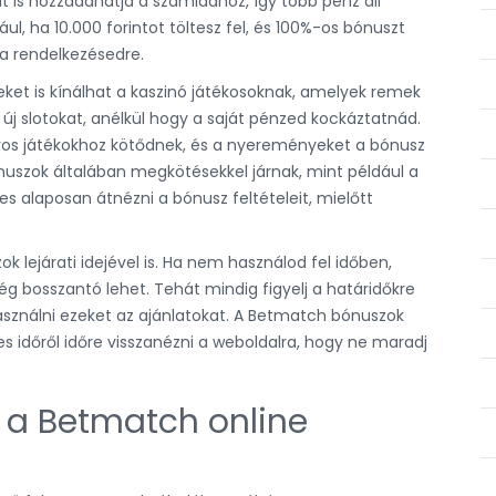
t is hozzáadhatja a számládhoz, így több pénz áll
l, ha 10.000 forintot töltesz fel, és 100%-os bónuszt
 a rendelkezésedre.
ket is kínálhat a kaszinó játékosoknak, amelyek remek
 új slotokat, anélkül hogy a saját pénzed kockáztatnád.
yos játékokhoz kötődnek, és a nyereményeket a bónusz
 bónuszok általában megkötésekkel járnak, mint például a
 alaposan átnézni a bónusz feltételeit, mielőtt
k lejárati idejével is. Ha nem használod fel időben,
ég bosszantó lehet. Tehát mindig figyelj a határidőkre
asználni ezeket az ajánlatokat. A Betmatch bónuszok
 időről időre visszanézni a weboldalra, hogy ne maradj
j a Betmatch online