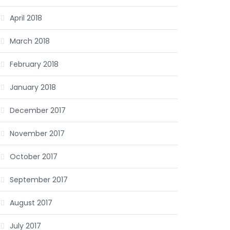
April 2018
March 2018
February 2018
January 2018
December 2017
November 2017
October 2017
September 2017
August 2017
July 2017