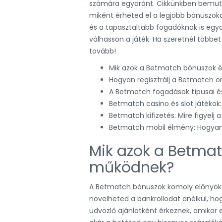
számára egyaránt. Cikkünkben bemutat
miként érheted el a legjobb bónuszokat,
és a tapasztaltabb fogadóknak is egy
válhasson a játék. Ha szeretnél többe
tovább!
Mik azok a Betmatch bónuszok
Hogyan regisztrálj a Betmatch o
A Betmatch fogadások típusai é
Betmatch casino és slot játékok
Betmatch kifizetés: Mire figyelj 
Betmatch mobil élmény: Hogyan
Mik azok a Betma
működnek?
A Betmatch bónuszok komoly előnyöket
növelheted a bankrollodat anélkül, ho
üdvözlő ajánlatként érkeznek, amikor e