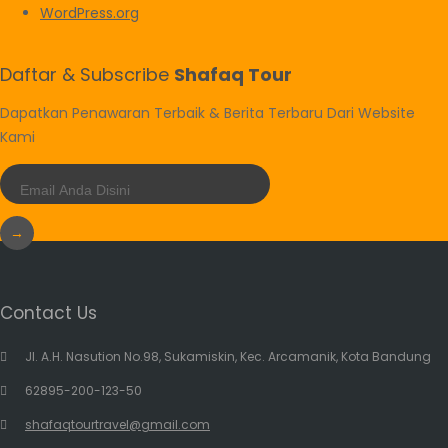
WordPress.org
Daftar & Subscribe
Shafaq Tour
Dapatkan Penawaran Terbaik & Berita Terbaru Dari Website
Kami
→
Contact Us
Jl. A.H. Nasution No.98, Sukamiskin, Kec. Arcamanik, Kota Bandung
62895-200-123-50
shafaqtourtravel@gmail.com