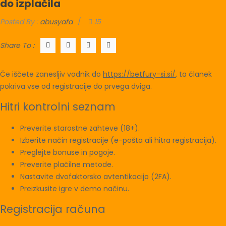
do izplačila
Posted By :
abusyafa
/
15
Share To :
Če iščete zanesljiv vodnik do
https://betfury-si.si/
, ta članek
pokriva vse od registracije do prvega dviga.
Hitri kontrolni seznam
Preverite starostne zahteve (18+).
Izberite način registracije (e-pošta ali hitra registracija).
Preglejte bonuse in pogoje.
Preverite plačilne metode.
Nastavite dvofaktorsko avtentikacijo (2FA).
Preizkusite igre v demo načinu.
Registracija računa