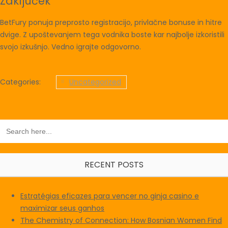
Zaključek
BetFury ponuja preprosto registracijo, privlačne bonuse in hitre
dvige. Z upoštevanjem tega vodnika boste kar najbolje izkoristili
svojo izkušnjo. Vedno igrajte odgovorno.
Categories:
Uncategorized
RECENT POSTS
Estratégias eficazes para vencer no ginja casino e
maximizar seus ganhos
The Chemistry of Connection: How Bosnian Women Find