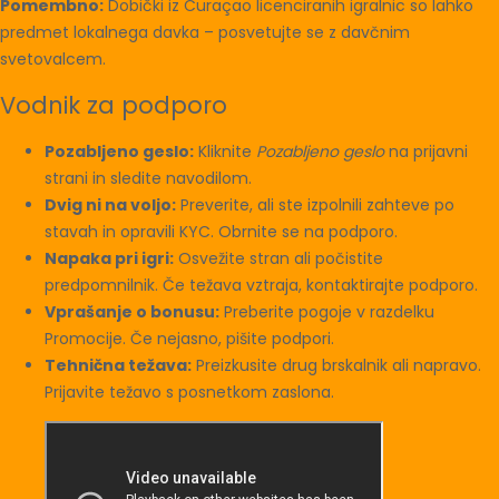
Pomembno:
Dobički iz Curaçao licenciranih igralnic so lahko
predmet lokalnega davka – posvetujte se z davčnim
svetovalcem.
Vodnik za podporo
Pozabljeno geslo:
Kliknite
Pozabljeno geslo
na prijavni
strani in sledite navodilom.
Dvig ni na voljo:
Preverite, ali ste izpolnili zahteve po
stavah in opravili KYC. Obrnite se na podporo.
Napaka pri igri:
Osvežite stran ali počistite
predpomnilnik. Če težava vztraja, kontaktirajte podporo.
Vprašanje o bonusu:
Preberite pogoje v razdelku
Promocije. Če nejasno, pišite podpori.
Tehnična težava:
Preizkusite drug brskalnik ali napravo.
Prijavite težavo s posnetkom zaslona.