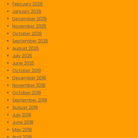
February 2026
January 2026
December 2025
November 2025
October 2025
September 2025
August 2025
July 2025
June 2025
October 2019
December 2018
November 2018
October 2018
September 2018
August 2018
July 2018
June 2018
May 2018
April 2018