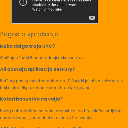
Pogosta vprašanja
Kako dolgo traja KYC?
Običajno 24–48 ur po oddaji dokumentov.
Ali obstaja aplikacija BetFury?
BetFury ponuja spletno aplikacijo (PWA), ki jo lahko zaženete iz
brskalnika. Ni potrebna namestitev iz trgovine.
Kateri bonusi so na voljo?
Poleg dobrodošlice so redni bonusi, kot so brezplačni vrtljaji in
denarni bonusi, navedeni v razdelku Promocije.