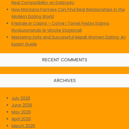
Real Compatibility on Dating4U
How Montana Farmers Can Find Real Relationships in the
Modern Dating World
Il Natale in Casinò – Come i Tornei Festivi Stanno
Rivoluzionando le Vincite Stagionali
Mastering Safe and Successful Nepali Women Dating: An
Expert Guide
RECENT COMMENTS
ARCHIVES
July 2026
June 2026
May 2026
April 2026
March 2026