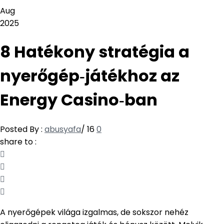
Aug
2025
8 Hatékony stratégia a
nyerőgép‑játékhoz az
Energy Casino‑ban
Posted By :
abusyafa
/
16
0
share to :
A nyerőgépek világa izgalmas, de sokszor nehéz