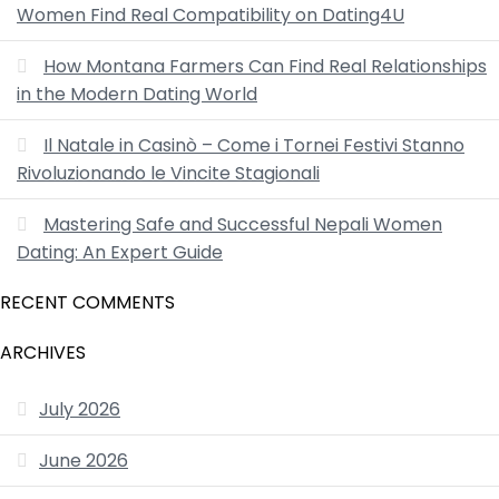
Women Find Real Compatibility on Dating4U
How Montana Farmers Can Find Real Relationships
in the Modern Dating World
Il Natale in Casinò – Come i Tornei Festivi Stanno
Rivoluzionando le Vincite Stagionali
Mastering Safe and Successful Nepali Women
Dating: An Expert Guide
RECENT COMMENTS
ARCHIVES
July 2026
June 2026