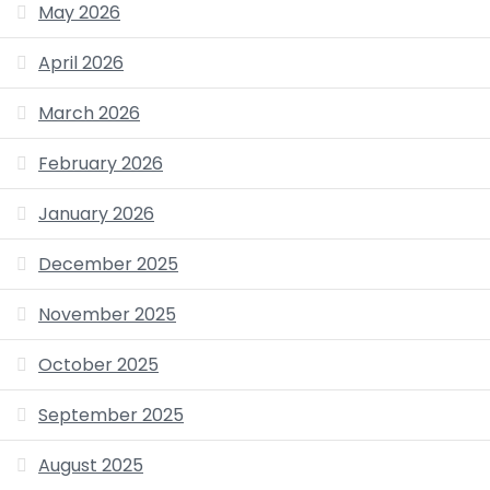
May 2026
April 2026
March 2026
February 2026
January 2026
December 2025
November 2025
October 2025
September 2025
August 2025