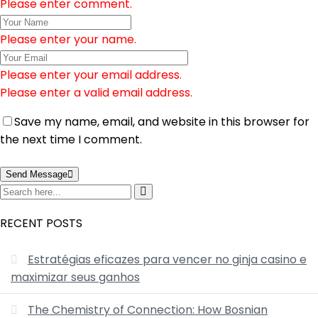
Please enter comment.
Please enter your name.
Please enter your email address.
Please enter a valid email address.
Save my name, email, and website in this browser for
the next time I comment.
Send Message
RECENT POSTS
Estratégias eficazes para vencer no ginja casino e
maximizar seus ganhos
The Chemistry of Connection: How Bosnian