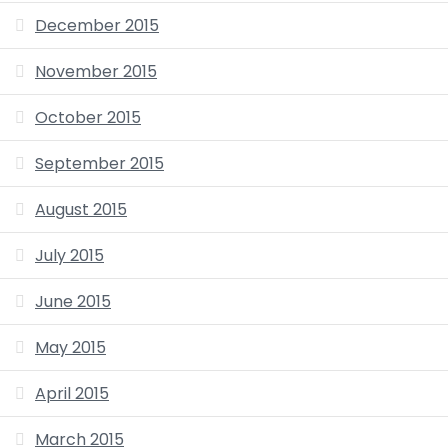
December 2015
November 2015
October 2015
September 2015
August 2015
July 2015
June 2015
May 2015
April 2015
March 2015