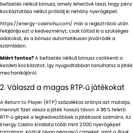
befizetés nélküli bónusz, amely lehetővé teszi, hogy pénz
kockáztatása nélkül próbálj ki néhány nyerőgépet.
https://energy-casinohu.com/ már a regisztráció után
felajánlja ezt a kedvezményt, csak töltsd ki a szükséges
adatokat, és a bónusz automatikusan jóváíródik a
számládon.
Miért fontos?
A befizetés nélküli bónusz csökkenti a
kezdeti kockázatot, így nyugodtabban tanulhatsz a játék
mechanikájáról.
2. Válaszd a magas RTP‑ű játékokat
A Return to Player (RTP) százalékos aránya azt mutatja,
mennyit fizet vissza a játék hosszú távon. A 96 % feletti
RTP‑ű gépek a legkedvezőbbek a játékosok számára. Az
Energy Casino kínálata több mint 2 000 nyerőgépet
tartalmaz, köztük olyan népszerű címeket, mint a
Book