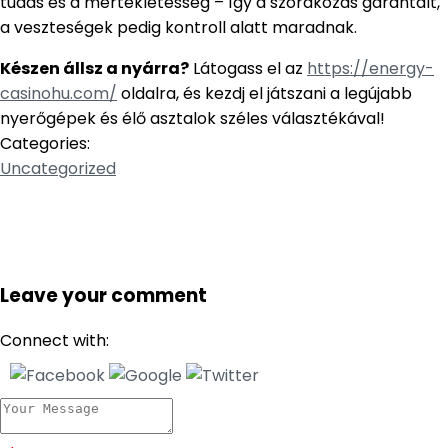
tudás és a mértékletesség – így a szórakozás garantált,
a veszteségek pedig kontroll alatt maradnak.
Készen állsz a nyárra?
Látogass el az
https://energy-
casinohu.com/
oldalra, és kezdj el játszani a legújabb
nyerőgépek és élő asztalok széles választékával!
Categories:
Uncategorized
Leave your comment
Connect with: