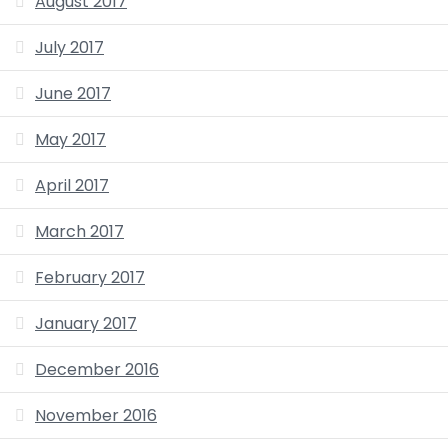
August 2017
July 2017
June 2017
May 2017
April 2017
March 2017
February 2017
January 2017
December 2016
November 2016