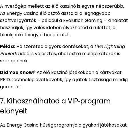
A nyerőgép mellett az élő kaszinó is egyre népszerűbb.
Az Energy Casino élő osztó asztalai a legnagyobb
szoftvergyártók – például a Evolution Gaming – kínálatát
használják, így valós időben élvezheted a rulettet, a
blackjackot vagy a baccarat‑t.
Példa:
Ha szereted a gyors döntéseket, a
Live Lightning
Roulette
ideális választás, ahol extra multiplikátorok is
szerepelnek.
Did You Know?
Az élő kaszinó játékokban a kártyákat
RFID‑technológiával követik, így a játék tisztasága mindig
garantált.
7. Kihasználhatod a VIP‑program
előnyeit
Az Energy Casino hűségprogramja a gyakori játékosokat