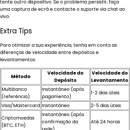
tente outro dispositivo. Se o problema persistir, faça
uma captura de ecrã e contacte o suporte via chat ao
vivo.
Extra Tips
Para otimizar a sua experiência, tenha em conta as
diferenças de velocidade entre depósitos e
levantamentos.
Velocidade do
Velocidade do
Método
Depósito
Levantamento
Multibanco
Instantâneo (após
1-2 dias úteis
(referência)
pagamento)
Visa/Mastercard
Instantâneo
2-5 dias úteis
Instantâneo (após
Criptomoedas
confirmação da
Até 24 horas
(BTC, ETH)
rede)