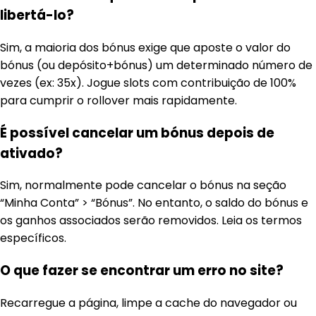
libertá-lo?
Sim, a maioria dos bónus exige que aposte o valor do
bónus (ou depósito+bónus) um determinado número de
vezes (ex: 35x). Jogue slots com contribuição de 100%
para cumprir o rollover mais rapidamente.
É possível cancelar um bónus depois de
ativado?
Sim, normalmente pode cancelar o bónus na seção
“Minha Conta” > “Bónus”. No entanto, o saldo do bónus e
os ganhos associados serão removidos. Leia os termos
específicos.
O que fazer se encontrar um erro no site?
Recarregue a página, limpe a cache do navegador ou