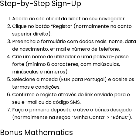
Step-by-Step Sign-Up
Aceda ao site oficial da 1xbet no seu navegador.
Clique no botão “Registo” (normalmente no canto
superior direito).
Preencha o formulário com dados reais: nome, data
de nascimento, e-mail e número de telefone.
Crie um nome de utilizador e uma palavra-passe
forte (mínimo 8 caracteres, com maiúsculas,
minúsculas e números).
Selecione a moeda (EUR para Portugal) e aceite os
termos e condições.
Confirme o registo através do link enviado para o
seu e-mail ou do código SMS.
Faça o primeiro depósito e ative o bónus desejado
(normalmente na seção “Minha Conta” > “Bónus”).
Bonus Mathematics