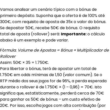
Vamos analisar um cenário típico com o bónus de
primeiro depósito. Suponha que a oferta é de 100% até
300€, com requisito de aposta de 35x o valor do bónus.
Se depositar 50€, recebe 50€ de bónus. O requisito
total de aposta (rollover) será:
Importante:
o cálculo
abaixo é um exemplo e pode variar.
Fórmula:
Volume de Apostas = Bónus × Multiplicador de
Rollover
Assim: 50€ × 35 = 1.750€.
Para libertar o bónus, terá de apostar um total de
1.750€ em odds mínimas de 1,50 (valor comum). Se o
RTP médio dos seus jogos for de 96%, a perda esperada
durante o rollover é de 1.750€ × (1 – 0,96) = 70€. Isto
significa que, estatisticamente, perderá cerca de 70€
para ganhar os 50€ de bónus – um custo efetivo de
20€. Por isso, escolha jogos com alta contribuição (por