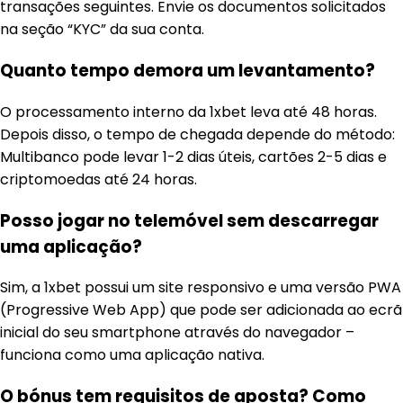
transações seguintes. Envie os documentos solicitados
na seção “KYC” da sua conta.
Quanto tempo demora um levantamento?
O processamento interno da 1xbet leva até 48 horas.
Depois disso, o tempo de chegada depende do método:
Multibanco pode levar 1-2 dias úteis, cartões 2-5 dias e
criptomoedas até 24 horas.
Posso jogar no telemóvel sem descarregar
uma aplicação?
Sim, a 1xbet possui um site responsivo e uma versão PWA
(Progressive Web App) que pode ser adicionada ao ecrã
inicial do seu smartphone através do navegador –
funciona como uma aplicação nativa.
O bónus tem requisitos de aposta? Como