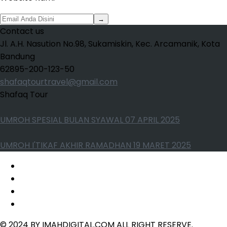
→
Contact us
Jl. A.H. Nasution No.98, Sukamiskin, Kec. Arcamanik, Kota
Bandung
62895-200-123-50
shafaqtourtravel@gmail.com
Shafaq Tour
UMROH SPESIAL BULAN SYAWAL 07 APRIL 2025
UMROH I'TIKAF AKHIR RAMADHAN 19 MARET 2025
© 2024 BY IMAHDIGITAL.COM ALL RIGHT RESERVE.